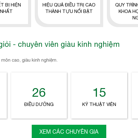
T BỊ HIỆN
HIỆU QUẢ ĐIỀU TRỊ CAO
QUY TRÌN
 NHẤT
THÀNH TỰU NỔI BẬT
KHOA H
N
giỏi -
chuyên viên giàu kinh nghiệm
 môn cao, giàu kinh nghiệm.
26
15
ĐIỀU DƯỠNG
KỸ THUẬT VIÊN
XEM CÁC CHUYÊN GIA