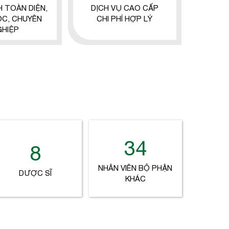
H TOÀN DIỆN,
DỊCH VỤ CAO CẤP
ỌC, CHUYÊN
CHI PHÍ HỢP LÝ
GHIỆP
34
8
NHÂN VIÊN BỘ PHẬN
DƯỢC SĨ
KHÁC