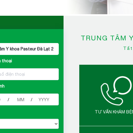
TRUNG TÂM Y
Tất
âm Y khoa Pasteur Đà Lạt 2
 thoại
#
inh
/
/
TƯ VẤN KHÁM BỆ