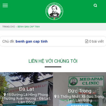
TRANG CHỦ
»
BENH GAN CAP TINH
benh gan cap tinh
Chủ đề:
0 bài viết
LIÊN HỆ VỚI CHÚNG TÔI
Đà Lạt
Đức Trọng
16 Đường Lê Hồng Phong,
5 Thống Nhất; Xã Đức Trọng;
Phường Xuân Hương - Đà Lạt,
Tỉnh Lâm Đồng
Lâm Đồng