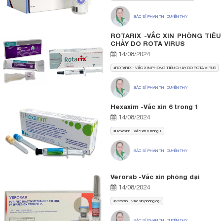
BÁC SĨ PHAN THỊ DUYÊN THY
ROTARIX -VẮC XIN PHÒNG TIÊU
CHẢY DO ROTA VIRUS
14/08/2024
ROTARIX - VẮC XIN PHÒNG TIÊU CHẢY DO ROTA VIRUS
BÁC SĨ PHAN THỊ DUYÊN THY
Hexaxim -Vắc xin 6 trong 1
14/08/2024
Hexaxim - Vắc xin 6 trong 1
BÁC SĨ PHAN THỊ DUYÊN THY
Verorab -Vắc xin phòng dại
14/08/2024
Verorab - Vắc xin phòng dại
BÁC SĨ PHAN THỊ DUYÊN THY