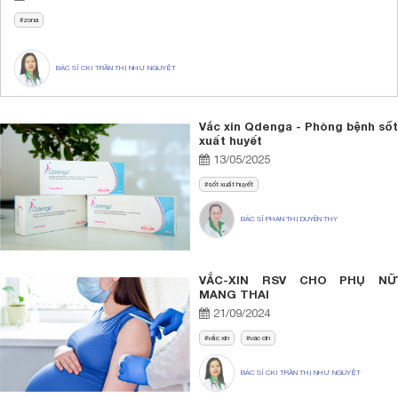
zona
BÁC SĨ CKI TRẦN THỊ NHƯ NGUYỆT
Vắc xin Qdenga - Phòng bệnh sốt
xuất huyết
13/05/2025
sốt xuất huyết
BÁC SĨ PHAN THỊ DUYÊN THY
VẮC-XIN RSV CHO PHỤ NỮ
MANG THAI
21/09/2024
vắc xin
vac cin
BÁC SĨ CKI TRẦN THỊ NHƯ NGUYỆT