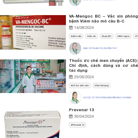
VA-Mengoc BC – Vắc xin phòng
bệnh Viêm não mô cầu B-C
14/08/2024
viêm não
vắc xin
tuýp BC
tiêm ngừa
T
BÁC SĨ PHAN THỊ DUYÊN THY
Thuốc ức chế men chuyển (ACE):
Chỉ định, cách dùng và cơ chế
tác dụng
25/06/2024
Hỗ trợ sinh sản
Tai mũi họng
DƯỢC SĨ TRƯƠNG NGUYÊN NHƯ KHÁNH
Prevenar 13
30/04/2024
Prevenar 13