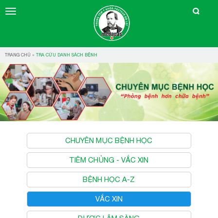
TRANG CHỦ
»
TRA CỨU DANH SÁCH BỆNH
CHUYÊN MỤC BỆNH HỌC
TIÊM CHỦNG - VẮC XIN
BỆNH HỌC A-Z
VẮC XIN