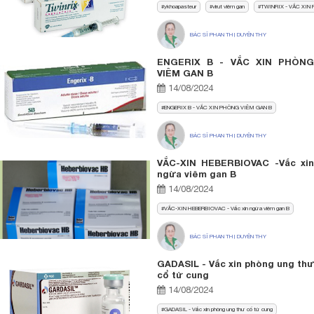
ykhoapasteur
virut viêm gan
TWINRIX - VẮC XIN
BÁC SĨ PHAN THỊ DUYÊN THY
ENGERIX B - VẮC XIN PHÒNG
VIÊM GAN B
14/08/2024
ENGERIX B - VẮC XIN PHÒNG VIÊM GAN B
BÁC SĨ PHAN THỊ DUYÊN THY
VẮC-XIN HEBERBIOVAC -Vắc xin
ngừa viêm gan B
14/08/2024
VẮC-XIN HEBERBIOVAC - Vắc xin ngừa viêm gan B
BÁC SĨ PHAN THỊ DUYÊN THY
GADASIL - Vắc xin phòng ung thư
cổ tử cung
14/08/2024
GADASIL - Vắc xin phòng ung thư cổ tử cung