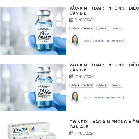
VẮC-XIN TDAP: NHỮNG ĐIỀU
CẦN BIẾT
21/09/2024
vắc xin phòng bệnh
vắc xin
vac cin
BÁC SĨ CKI TRẦN THỊ NHƯ NGUYỆT
VẮC-XIN TDAP: NHỮNG ĐIỀU
CẦN BIẾT
21/09/2024
vắc xin phòng bệnh
vắc xin
vac cin
BÁC SĨ CKI TRẦN THỊ NHƯ NGUYỆT
TWINRIX - VẮC XIN PHÒNG VIÊM
GAN A+B
14/08/2024