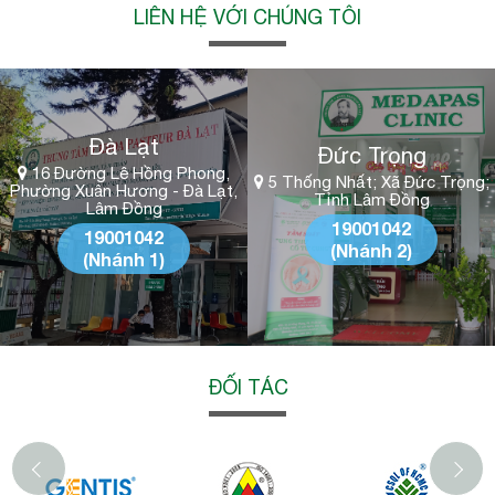
LIÊN HỆ VỚI CHÚNG TÔI
Đà Lạt
Đức Trọng
16 Đường Lê Hồng Phong,
5 Thống Nhất; Xã Đức Trọng;
Phường Xuân Hương - Đà Lạt,
Tỉnh Lâm Đồng
Lâm Đồng
19001042
19001042
(Nhánh 2)
(Nhánh 1)
ĐỐI TÁC
‹