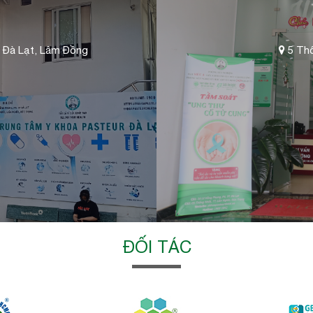
 Đà Lạt, Lâm Đồng
5 Thố
ĐỐI TÁC