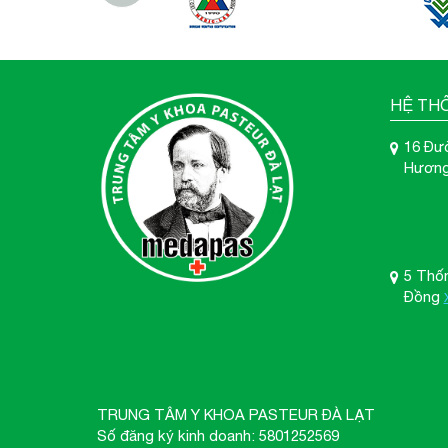
HỆ TH
16 Đư
Hương
5 Thố
Đồng
TRUNG TÂM Y KHOA PASTEUR ĐÀ LẠT
Số đăng ký kinh doanh: 5801252569