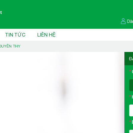
t
Dà
TIN TỨC
LIÊN HỆ
 DUYÊN THY
Đ