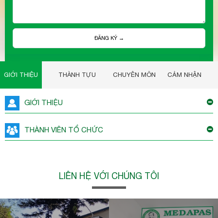
ĐĂNG KÝ →
GIỚI THIỆU
THÀNH TỰU
CHUYÊN MÔN
CẢM NHẬN
GIỚI THIỆU
xem thêm
THÀNH VIÊN TỔ CHỨC
xem thêm
LIÊN HỆ VỚI CHÚNG TÔI