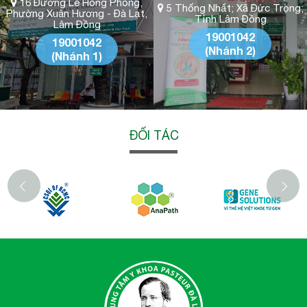
16 Đường Lê Hồng Phong,
5 Thống Nhất; Xã Đức Trọng;
Phường Xuân Hương - Đà Lạt,
Tỉnh Lâm Đồng
Lâm Đồng
19001042
19001042
(Nhánh 2)
(Nhánh 1)
ĐỐI TÁC
‹