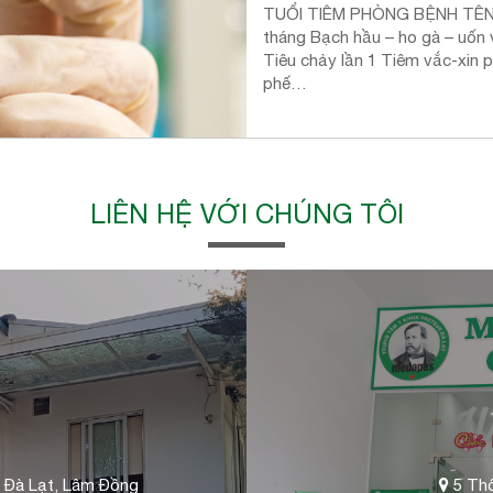
TUỔI TIÊM PHÒNG BỆNH TÊN VẮ
tháng Bạch hầu – ho gà – uốn vá
Tiêu chảy lần 1 Tiêm vắc-xin 
phế…
LIÊN HỆ VỚI CHÚNG TÔI
 Đà Lạt, Lâm Đồng
5 Thố