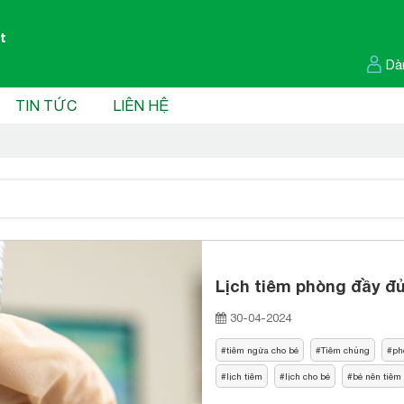
t
Dà
TIN TỨC
LIÊN HỆ
Lịch tiêm phòng đầy đủ
30-04-2024
tiêm ngừa cho bé
Tiêm chủng
ph
lịch tiêm
lịch cho bé
bé nên tiêm