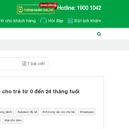
Hotline: 1900 1042
nh cho khách hàng
Hỏi đáp
Đặt lịch khám
1 bài viết
 cho trẻ từ 0 đến 24 tháng tuổi
òng bệnh
pasteur đà lạt
nhữung vắc xin cho bé
medapas
bé cần tiêm