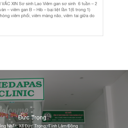
C XIN Sơ sinh Lao Viêm gan sơ sinh 6 tuần – 2
n – viêm gan B – Hib – bại liệt lần 1(6 trong 1)
phòng viêm phổi, viêm màng não, viêm tai giữa do
Đức Trọng
ng Nhất; Xã Đức Trọng; Tỉnh Lâm Đồng