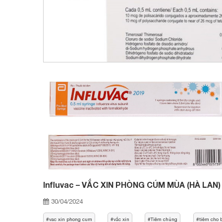
Influvac – VẮC XIN PHÒNG CÚM MÙA (HÀ LAN)
30/04/2024
vac xin phong cum
vắc xin
Tiêm chủng
tiêm cho 