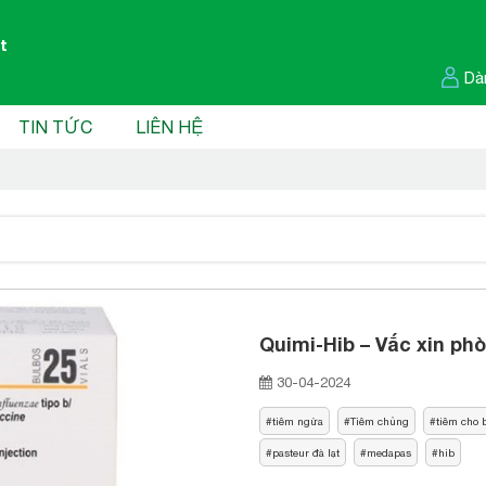
t
Dà
TIN TỨC
LIÊN HỆ
Quimi-Hib – Vắc xin phò
30-04-2024
tiêm ngừa
Tiêm chủng
tiêm cho 
pasteur đà lạt
medapas
hib