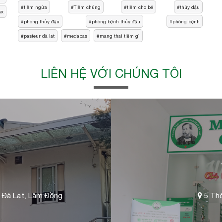
tiêm ngừa
Tiêm chủng
tiêm cho bé
thủy đậu
ax
phòng thủy đậu
phòng bệnh thủy đậu
phòng bệnh
pasteur đà lạt
medapas
mang thai tiêm gì
LIÊN HỆ VỚI CHÚNG TÔI
 Đà Lạt, Lâm Đồng
5 Thố