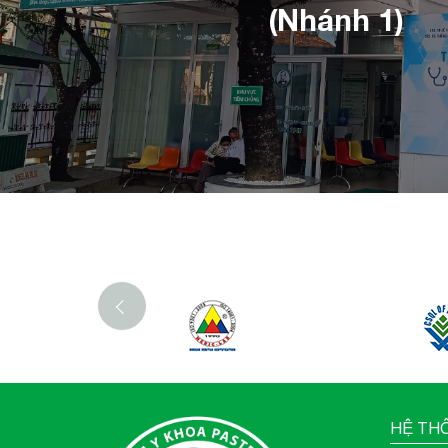
(Nhánh 1)
‹
HỆ TH