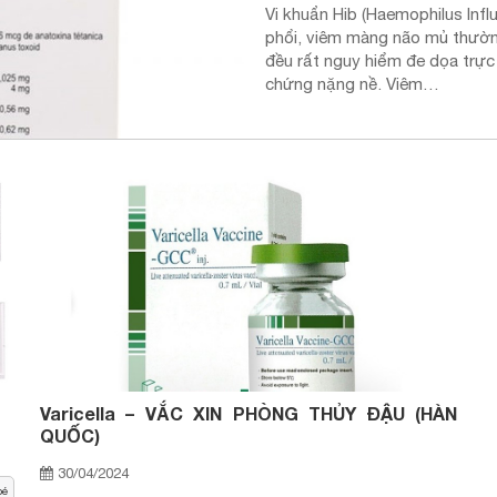
Vi khuẩn Hib (Haemophilus Infl
phổi, viêm màng não mủ thường
đều rất nguy hiểm đe dọa trực 
chứng nặng nề. Viêm…
Varicella – VẮC XIN PHÒNG THỦY ĐẬU (HÀN
QUỐC)
30/04/2024
bé