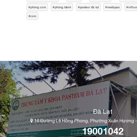
phòng cúm
phòng bệnh
pasteur đà lạt
medapas
influv
cúm
Đà Lạt
16 Đường Lê Hồng Phong, Phường Xuân Hương -
19001042