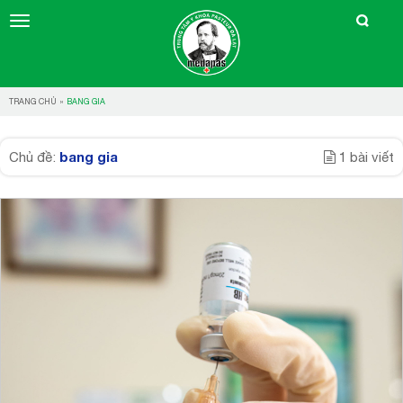
TRANG CHỦ
»
BANG GIA
bang gia
Chủ đề:
1 bài viết