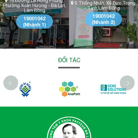
16 Đường Lê Hồng Phong,
5 Thống Nhất; Xã Đức Trọng;
Phường Xuân Hương - Đà Lạt,
Tỉnh Lâm Đồng
Lâm Đồng
19001042
19001042
(Nhánh 2)
(Nhánh 1)
ĐỐI TÁC
‹