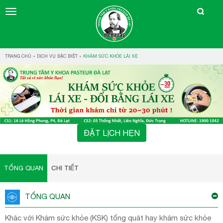
TRANG CHỦ
»
DỊCH VỤ ĐẶC BIỆT
»
KHÁM SỨC KHỎE LÁI XE
ĐẶT LỊCH HẸN
TỔNG QUAN
CHI TIẾT
TỔNG QUAN
Khác với Khám sức khỏe (KSK) tổng quát hay khám sức khỏe