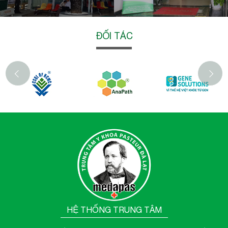
Ngoài KSK lái xe, Trung tâm Y khoa Pasteur Đà Lạt còn
triển khai các gói KSK:
ĐỐI TÁC
Cá nhân, cơ quan, doanh nghiệp
Đi học, đi làm
Bổ sung hồ sơ
Nhà hàng ăn uống
‹
Liên hệ KSK:
Mrs Thắm: 0918 972 756
Tư vấn và đặt lịch hẹn: 1900 1042
————–
TRUNG TÂM Y KHOA PASTEUR ĐÀ LẠT – TẤT CẢ VÌ SỨC
KHỎE BẠN!
Địa chỉ: 16 Lê Hồng Phong, Phường 4, Tp.Đà Lạt
Webiste:
https://ykhoapasteurdalat.vn/
HỆ THỐNG TRUNG TÂM