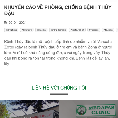
KHUYẾN CÁO VỀ PHÒNG, CHỐNG BỆNH THỦY
ĐẬU
30-04-2024
tiêm phòng
tiêm ngừa
thủy đậu
phòng thủy đậu
pasteur đà lạt
medaoas
đậu mùa
Bệnh Thủy đậu là một bệnh cấp tính do nhiễm vi rút Varicella
Zoter (gây ra bệnh Thủy đậu ở trẻ em và bệnh Zona ở người
lớn). Vi rút có khả năng sống được vài ngày trong vẩy Thủy
đậu khi bong ra tồn tại trong không khí. Bệnh rất dễ lây lan,
lây…
LIÊN HỆ VỚI CHÚNG TÔI