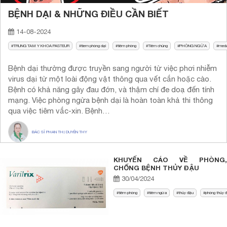
BỆNH DẠI & NHỮNG ĐIỀU CẦN BIẾT
14-08-2024
TRUNG TAM Y KHOA PASTEUR
tiem phòng dại
tiêm phòng
Tiêm chủng
PHÒNG NGỪA
med
Bệnh dại thường được truyền sang người từ việc phơi nhiễm
virus dại từ một loài động vật thông qua vết cắn hoặc cào.
Bệnh có khả năng gây đau đớn, và thậm chí đe doạ đến tính
mạng. Việc phòng ngừa bệnh dại là hoàn toàn khả thi thông
qua việc tiêm vắc-xin. Bệnh…
BÁC SĨ PHAN THỊ DUYÊN THY
KHUYẾN CÁO VỀ PHÒNG,
CHỐNG BỆNH THỦY ĐẬU
30/04/2024
tiêm phòng
tiêm ngừa
thủy đậu
phòng thủy 