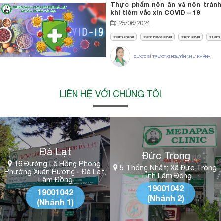
Thực phẩm nên ăn và nên tránh
khi tiêm vắc xin COVID – 19
25/06/2024
tiêm phòng
tiêm ngừa covid
tiêm covid
Tiêm 
DƯỢC SĨ TRƯƠNG NGUYÊN NHƯ KHÁNH
LIÊN HỆ VỚI CHÚNG TÔI
Đà Lạt
Đức Trọng
16 Đường Lê Hồng Phong,
5 Thống Nhất; Xã Đức Trọng;
Phường Xuân Hương - Đà Lạt,
Tỉnh Lâm Đồng
Lâm Đồng
19001042
19001042
(Nhánh 2)
(Nhánh 1)