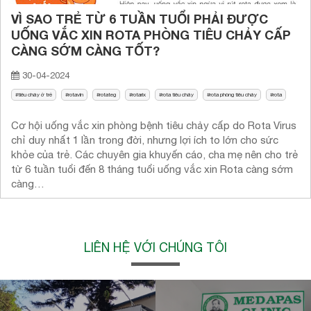
VÌ SAO TRẺ TỪ 6 TUẦN TUỔI PHẢI ĐƯỢC
UỐNG VẮC XIN ROTA PHÒNG TIÊU CHẢY CẤP
CÀNG SỚM CÀNG TỐT?
30-04-2024
tiêu chảy ở trẻ
rotavin
rotateg
rotarix
rota tiêu chảy
rota phòng tiêu chảy
rota
Cơ hội uống vắc xin phòng bệnh tiêu chảy cấp do Rota Virus
chỉ duy nhất 1 lần trong đời, nhưng lợi ích to lớn cho sức
khỏe của trẻ. Các chuyên gia khuyến cáo, cha mẹ nên cho trẻ
từ 6 tuần tuổi đến 8 tháng tuổi uống vắc xin Rota càng sớm
càng…
LIÊN HỆ VỚI CHÚNG TÔI