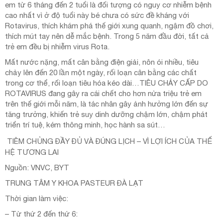
em từ 6 tháng đến 2 tuổi là đối tượng có nguy cơ nhiễm bệnh
cao nhất vì ở độ tuổi này bé chưa có sức đề kháng với
Rotavirus, thích khám phá thế giới xung quanh, ngậm đồ chơi,
thích mút tay nên dễ mắc bệnh. Trong 5 năm đầu đời, tất cả
trẻ em đều bị nhiễm virus Rota.
Mất nước nặng, mất cân bằng điện giải, nôn ói nhiều, tiêu
chảy lên đến 20 lần một ngày, rối loạn cân bằng các chất
trong cơ thể, rối loạn tiêu hóa kéo dài…TIÊU CHẢY CẤP DO
ROTAVIRUS đang gây ra cái chết cho hơn nửa triệu trẻ em
trên thế giới mỗi năm, là tác nhân gây ảnh hưởng lớn đến sự
tăng trưởng, khiến trẻ suy dinh dưỡng chậm lớn, chậm phát
triển trí tuệ, kém thông minh, học hành sa sút…
TIÊM CHỦNG ĐẦY ĐỦ VÀ ĐÚNG LỊCH – VÌ LỢI ÍCH CỦA THẾ
HỆ TƯƠNG LAI
Nguồn: VNVC, BYT
TRUNG TÂM Y KHOA PASTEUR ĐÀ LẠT
Thời gian làm việc:
– Từ thứ 2 đến thứ 6: