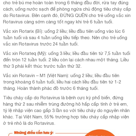
cho trẻ bú mẹ hoàn toàn trong 6 tháng đầu đời, rửa tay đúng
cách, uống nước sạch để phòng ngừa chủ động tiêu chảy cấp
do Rotavirus. Bên cạnh đó, ĐỪNG QUÊN cho trẻ uống vắc xin
Rotavirus càng sớm càng tốt ngay khi trẻ 6 tuần tuổi.
Vắc xin Rotarix (Bỉ): uống 2 liều; liều đầu tiên uống vào lúc 6
tuần tuổi và sau 4 tuần uống liều tiếp theo. Nên cho trẻ uống
vắc xin Rotavirus trước 24 tuần tuổi.
Vắc xin Rotateq (Mỹ): uống 3 liều; liều đầu tiên từ 7,5 tuần tuổi
đến tròn 12 tuần tuổi. 2 liều còn lại cách nhau một tháng. Liều
thứ 3 phải kết thúc trước tuần thứ 32.
Vắc xin Rotavin – M1 (Việt Nam): uống 2 liều; liều đầu tiên
trong khoảng 6 tuần tuổi, liều hai cách liều đầu tiên từ 1-2
tháng. Hoàn thành phác đồ trước 6 tháng tuổi.
Tiêu chảy cấp do Rotavirus là bệnh cực kỳ phổ biến, đứng
hàng thứ 2 sau nhiễm trùng đường hô hấp cấp tính ở trẻ em,
tỷ lệ nhập viện cao gấp 3 lần so với tiêu chảy do nguyên nhân
khác. Tại Việt Nam, 55% trường hợp tiêu chảy cấp nhập viện
ở trẻ nhỏ là do Rotavirus.