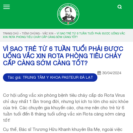
TRANG CHỦ
»
TIÊM CHỦNG - VẮC XIN
»
VÌ SAO TRẺ TỪ 6 TUẦN TUỔI PHẢI ĐƯỢC UỐNG VẮC
XIN ROTA PHÒNG TIÊU CHẢY CẤP CÀNG SỚM CÀNG TỐT?
VÌ SAO TRẺ TỪ 6 TUẦN TUỔI PHẢI ĐƯỢC
UỐNG VẮC XIN ROTA PHÒNG TIÊU CHẢY
CẤP CÀNG SỚM CÀNG TỐT?
30/04/2024
Tác giả:
TRUNG TÂM Y KHOA PASTEUR ĐÀ LẠT
Cơ hội uống vắc xin phòng bệnh tiêu chảy cấp do Rota Virus
chỉ duy nhất 1 lần trong đời, nhưng lợi ích to lớn cho sức khỏe
của trẻ. Các chuyên gia khuyến cáo, cha mẹ nên cho trẻ từ 6
tuần tuổi đến 8 tháng tuổi uống vắc xin Rota càng sớm càng
tốt!
Cụ thể, Bác sĩ Trương Hữu Khanh khuyên Ba Mẹ, ngoài việc