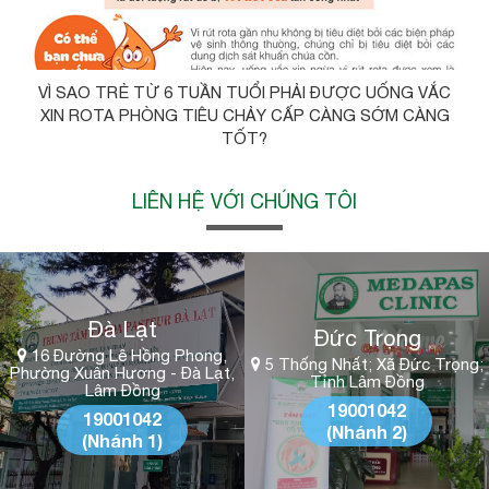
VÌ SAO TRẺ TỪ 6 TUẦN TUỔI PHẢI ĐƯỢC UỐNG VẮC
XIN ROTA PHÒNG TIÊU CHẢY CẤP CÀNG SỚM CÀNG
TỐT?
LIÊN HỆ VỚI CHÚNG TÔI
Đà Lạt
Đức Trọng
16 Đường Lê Hồng Phong,
5 Thống Nhất; Xã Đức Trọng;
Phường Xuân Hương - Đà Lạt,
Tỉnh Lâm Đồng
Lâm Đồng
19001042
19001042
(Nhánh 2)
(Nhánh 1)