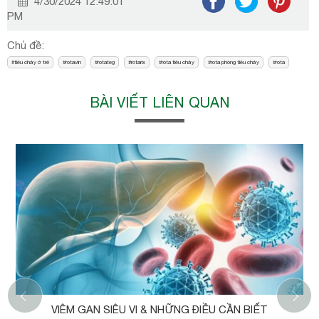
4/30/2024 12:49:01
PM
Chủ đề:
tiêu chảy ở trẻ
rotavin
rotateg
rotarix
rota tiêu chảy
rota phòng tiêu chảy
rota
BÀI VIẾT LIÊN QUAN
‹
VIÊM GAN SIÊU VI & NHỮNG ĐIỀU CẦN BIẾT