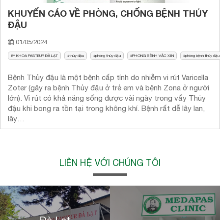
KHUYẾN CÁO VỀ PHÒNG, CHỐNG BỆNH THỦY
ĐẬU
01/05/2024
Y KHOA PASTEUR ĐẦ LẠT
thủy đậu
phòng thủy đậu
PHONG BỆNH VẮC XIN
phòng bệnh thủy đậu
Bệnh Thủy đậu là một bệnh cấp tính do nhiễm vi rút Varicella
Zoter (gây ra bệnh Thủy đậu ở trẻ em và bệnh Zona ở người
lớn). Vi rút có khả năng sống được vài ngày trong vẩy Thủy
đậu khi bong ra tồn tại trong không khí. Bệnh rất dễ lây lan,
lây…
LIÊN HỆ VỚI CHÚNG TÔI