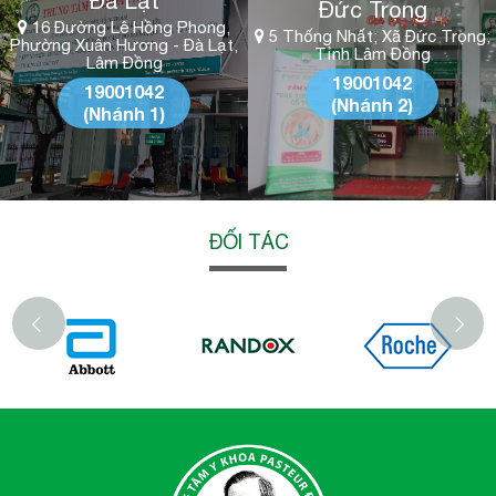
Đà Lạt
Đức Trọng
16 Đường Lê Hồng Phong,
5 Thống Nhất; Xã Đức Trọng;
Phường Xuân Hương - Đà Lạt,
Tỉnh Lâm Đồng
Lâm Đồng
19001042
19001042
(Nhánh 2)
(Nhánh 1)
ĐỐI TÁC
‹