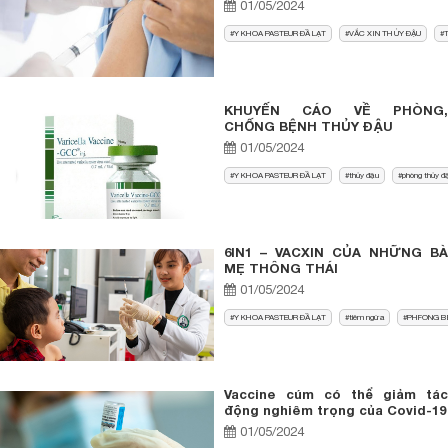
01/05/2024
Y KHOA PASTEUR ĐẦ LẠT
VẮC XIN THỦY ĐẬU
T
KHUYẾN CÁO VỀ PHÒNG,
CHỐNG BỆNH THỦY ĐẬU
01/05/2024
Y KHOA PASTEUR ĐẦ LẠT
thủy đậu
phòng thủy đ
6IN1 – VACXIN CỦA NHỮNG BÀ
MẸ THÔNG THÁI
01/05/2024
Y KHOA PASTEUR ĐẦ LẠT
tiêm ngừa
PHFONG B
Vaccine cúm có thể giảm tác
động nghiêm trọng của Covid-19
01/05/2024