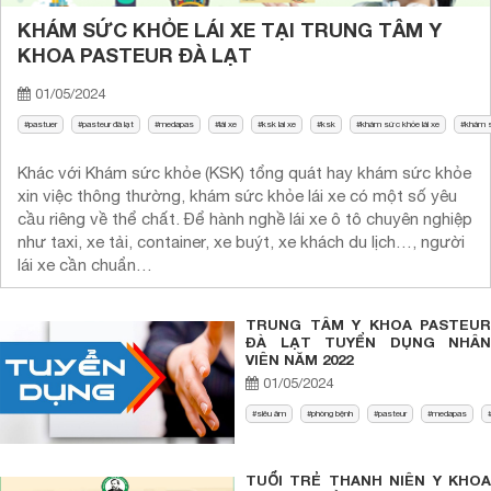
KHÁM SỨC KHỎE LÁI XE TẠI TRUNG TÂM Y
KHOA PASTEUR ĐÀ LẠT
01/05/2024
pastuer
pasteur đà lạt
medapas
lái xe
ksk lai xe
ksk
khám sức khỏe lái xe
khám s
Khác với Khám sức khỏe (KSK) tổng quát hay khám sức khỏe
xin việc thông thường, khám sức khỏe lái xe có một số yêu
cầu riêng về thể chất. Để hành nghề lái xe ô tô chuyên nghiệp
như taxi, xe tải, container, xe buýt, xe khách du lịch…, người
lái xe cần chuẩn…
TRUNG TÂM Y KHOA PASTEUR
ĐÀ LẠT TUYỂN DỤNG NHÂN
VIÊN NĂM 2022
01/05/2024
siêu âm
phòng bệnh
pasteur
medapas
TUỔI TRẺ THANH NIÊN Y KHOA