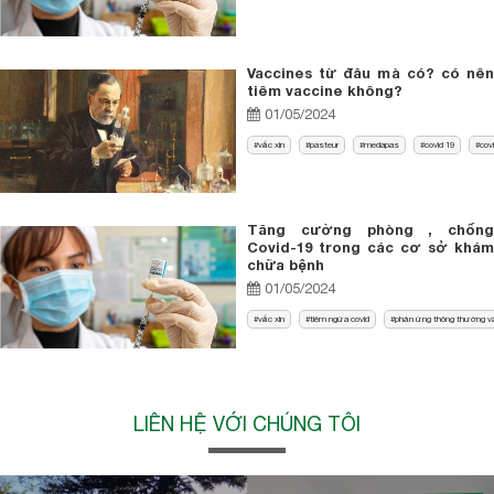
Vaccines từ đâu mà có? có nên
tiêm vaccine không?
01/05/2024
vắc xin
pasteur
medapas
covid 19
cov
Tăng cường phòng , chống
Covid-19 trong các cơ sở khám
chữa bệnh
01/05/2024
vắc xin
tiêm ngừa covid
phản ứng thông thường và
LIÊN HỆ VỚI CHÚNG TÔI