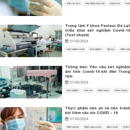
vắc xin cúm
tác động của covid
sar-cov2
sar
Trung tâm Y khoa Pasteur Đà Lạt
triểu khai xét nghiệm Covid-19
(Test nhanh)
01/05/2024
xét nghiệm covid
xét nghiệm
tin tức
tiêm ng
Thông báo: Yêu cầu xét nghiệm
âm tính Covid-19 khi đến Trung
tâm
01/05/2024
xét nghiệm
vắc xin
tiêm ngừa
Tiêm chủng
Thực phẩm nên ăn và nên tránh
khi tiêm vắc xin COVID – 19
01/05/2024
tiêm phòng
tiêm ngừa covid
tiêm covid
Tiêm 