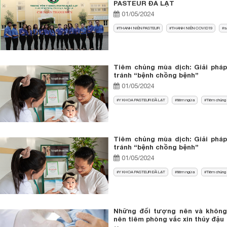
PASTEUR ĐÀ LẠT
01/05/2024
THANH NIÊN PASTEUR
THANH NIÊN COVID19
s
Tiêm chủng mùa dịch: Giải pháp
tránh “bệnh chồng bệnh”
01/05/2024
Y KHOA PASTEUR ĐẦ LẠT
tiêm ngừa
Tiêm chủng
Tiêm chủng mùa dịch: Giải pháp
tránh “bệnh chồng bệnh”
01/05/2024
Y KHOA PASTEUR ĐẦ LẠT
tiêm ngừa
Tiêm chủng
Những đối tượng nên và không
nên tiêm phòng vắc xin thủy đậu