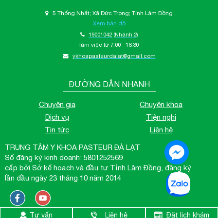
5 Thống Nhất; Xã Đức Trọng; Tỉnh Lâm Đồng
Xem bản đồ
19001042
(Nhánh 2)
làm việc từ 7:00 - 16:30
ykhoapasteurdalat@gmail.com
ĐƯỜNG DẪN NHANH
Chuyên gia
Chuyên khoa
Dịch vụ
Tiện nghi
Tin tức
Liên hệ
TRUNG TÂM Y KHOA PASTEUR ĐÀ LẠT
Số đăng ký kinh doanh: 5801252569
cấp bởi Sở kế hoạch và đầu tư Tỉnh Lâm Đồng, đăng ký
lần đầu ngày 23 tháng 10 năm 2014
Hotline: 1900 1042
Tư vấn
Liên hệ
Đặt lịch khám