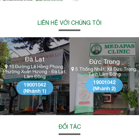
LIÊN HỆ VỚI CHÚNG TÔI
Đà Lạt
Đức Trọng
16 Đường Lê Hồng Phong,
5 Thống Nhất; Xã Đức Trọng;
Phường Xuân Hương - Đà Lạt,
Tỉnh Lâm Đồng
Lâm Đồng
19001042
19001042
(Nhánh 2)
(Nhánh 1)
ĐỐI TÁC