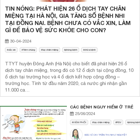
TIN NÓNG: PHÁT HIỆN 26 Ổ DỊCH TAY CHÂN
MIỆNG TẠI HÀ NỘI, GIA TĂNG SỐ BỆNH NHI
TẠI ĐỒNG NAI. BỆNH CHƯA CÓ VẮC XIN, LÀM
GÌ ĐỂ BẢO VỆ SỨC KHỎE CHO CON?
30-04-2024
vắc xin
Tiêm chủng
tay chân miệng
phòng bệnh
chữa bệnh
TTYT huyện Đông Anh (Hà Nội) cho biết đã phát hiện 26 ổ
dịch tay chân miệng, trong đó có 12 ổ dịch tại cộng đồng, 10
ổ dịch tại trường học và 4 ổ dịch kết hợp cộng đồng –
trường học. Tính từ đầu năm 2020, cả nước ghi nhận gần
11.000 ca…
CÁC BỆNH NGUY HIỂM Ở TRẺ
25/06/2024
VIÊM PHỔI
tay chân miệng
RSV
phòng bện
BÁC SĨ CKI TRẦN THỊ NHƯ NGUYỆT