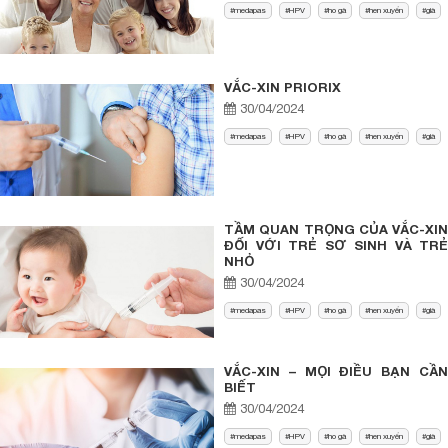
medapas
HPV
ho gà
hen xuyển
già
VẮC-XIN PRIORIX
30/04/2024
medapas
HPV
ho gà
hen xuyển
già
TẦM QUAN TRỌNG CỦA VẮC-XIN
ĐỐI VỚI TRẺ SƠ SINH VÀ TRẺ
NHỎ
30/04/2024
medapas
HPV
ho gà
hen xuyển
già
VẮC-XIN – MỌI ĐIỀU BẠN CẦN
BIẾT
30/04/2024
medapas
HPV
ho gà
hen xuyển
già