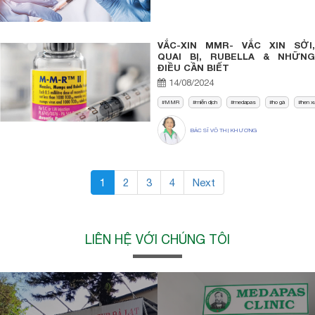
VẮC-XIN MMR- VẮC XIN SỞI,
QUAI BỊ, RUBELLA & NHỮNG
ĐIỀU CẦN BIẾT
14/08/2024
MMR
miễn dịch
medapas
ho gà
hen x
BÁC SĨ VÕ THỊ KHƯƠNG
1
2
3
4
Next
LIÊN HỆ VỚI CHÚNG TÔI