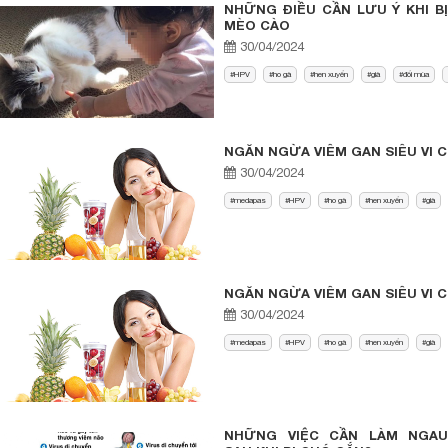
NHỮNG ĐIỀU CẦN LƯU Ý KHI BỊ
MÈO CÀO
30/04/2024
HPV
ho gà
hen xuyển
già
đổi mùa
NGĂN NGỪA VIÊM GAN SIÊU VI C
30/04/2024
medapas
HPV
ho gà
hen xuyển
già
NGĂN NGỪA VIÊM GAN SIÊU VI C
30/04/2024
medapas
HPV
ho gà
hen xuyển
già
NHỮNG VIỆC CẦN LÀM NGAU