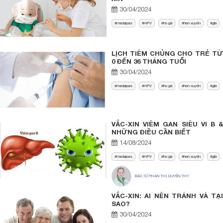
30/04/2024
medapas
HPV
ho gà
hen xuyển
già
LỊCH TIÊM CHỦNG CHO TRẺ TỪ
0 ĐẾN 36 THÁNG TUỔI
30/04/2024
medapas
HPV
ho gà
hen xuyển
già
VẮC-XIN VIÊM GAN SIÊU VI B &
NHỮNG ĐIỀU CẦN BIẾT
14/08/2024
medapas
HPV
ho gà
hen xuyển
già
BÁC SĨ PHAN THỊ DUYÊN THY
VẮC-XIN: AI NÊN TRÁNH VÀ TẠI
SAO?
30/04/2024