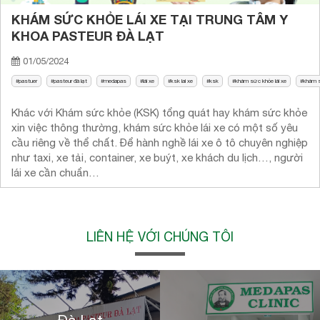
KHÁM SỨC KHỎE LÁI XE TẠI TRUNG TÂM Y
KHOA PASTEUR ĐÀ LẠT
01/05/2024
pastuer
pasteur đà lạt
medapas
lái xe
ksk lai xe
ksk
khám sức khỏe lái xe
khám s
Khác với Khám sức khỏe (KSK) tổng quát hay khám sức khỏe
xin việc thông thường, khám sức khỏe lái xe có một số yêu
cầu riêng về thể chất. Để hành nghề lái xe ô tô chuyên nghiệp
như taxi, xe tải, container, xe buýt, xe khách du lịch…, người
lái xe cần chuẩn…
LIÊN HỆ VỚI CHÚNG TÔI