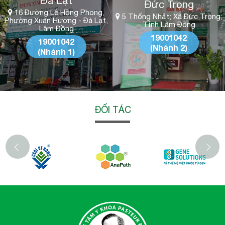
Đà Lạt
Đức Trọng
16 Đường Lê Hồng Phong,
5 Thống Nhất; Xã Đức Trọng;
Phường Xuân Hương - Đà Lạt,
Tỉnh Lâm Đồng
Lâm Đồng
19001042
19001042
(Nhánh 2)
(Nhánh 1)
ĐỐI TÁC
‹