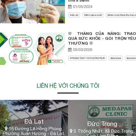
chữa bệnh
01/05/2024
vắc xin
tiêm ngừa covid
phản ứng thông thường và
🌸 THÁNG CỦA NÀNG: TRAO
QUÀ SỨC KHỎE - GÓI TRỌN YÊU
THƯƠNG 🌸
05/03/2026
TRUNG TAM Y KHOA PASTEUR
phụ khoa
pasteur 
LIÊN HỆ VỚI CHÚNG TÔI
Đà Lạt
Đức Trọng
16 Đường Lê Hồng Phong,
5 Thống Nhất; Xã Đức Trọng;
Phường Xuân Hương - Đà Lạt,
Tỉnh Lâm Đồng