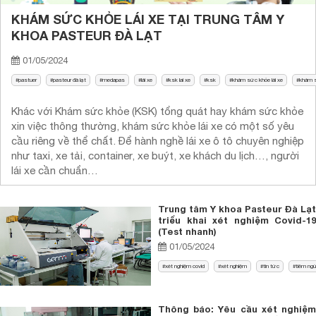
KHÁM SỨC KHỎE LÁI XE TẠI TRUNG TÂM Y
KHOA PASTEUR ĐÀ LẠT
01/05/2024
pastuer
pasteur đà lạt
medapas
lái xe
ksk lai xe
ksk
khám sức khỏe lái xe
khám s
Khác với Khám sức khỏe (KSK) tổng quát hay khám sức khỏe
xin việc thông thường, khám sức khỏe lái xe có một số yêu
cầu riêng về thể chất. Để hành nghề lái xe ô tô chuyên nghiệp
như taxi, xe tải, container, xe buýt, xe khách du lịch…, người
lái xe cần chuẩn…
Trung tâm Y khoa Pasteur Đà Lạt
triểu khai xét nghiệm Covid-19
(Test nhanh)
01/05/2024
xét nghiệm covid
xét nghiệm
tin tức
tiêm ng
Thông báo: Yêu cầu xét nghiệm