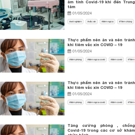
âm tính Covid-19 khi đến Trung
tâm
01/05/2024
xét nghiệm
vắc xin
tiêm ngừa
Tiêm chủng
Thực phẩm nên ăn và nên tránh
khi tiêm vắc xin COVID – 19
01/05/2024
tiêm phòng
tiêm ngừa covid
tiêm covid
Tiêm 
Thực phẩm nên ăn và nên tránh
khi tiêm vắc xin COVID – 19
01/05/2024
tiêm phòng
tiêm ngừa covid
tiêm covid
Tiêm 
Tăng cường phòng , chống
Covid-19 trong các cơ sở khám