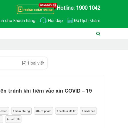
Hotline: 1900 1042
nh cho khách hàng
Hỏi đáp
Đặt lịch khám
1 bài viết
n tránh khi tiêm vắc xin COVID – 19
 covid
Tiêm chủng
thực phẩm
pasteur đà lạt
medapas
ăn
covid 19