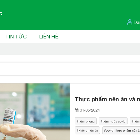
t
Dà
TIN TỨC
LIÊN HỆ
Thực phẩm nên ăn và nê
01/05/2024
tiêm phòng
tiêm ngừa covid
tiêm
không nên ăn
covid. thực phẩm nên 