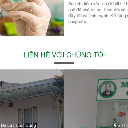
Sau khi tiêm vắc xin COVID -1
chế độ chăm sóc, theo dõi và 
đầy đủ và lành mạnh. Để tăng
cung cấp…
LIÊN HỆ VỚI CHÚNG TÔI
 Đà Lạt, Lâm Đồng
5 Thố