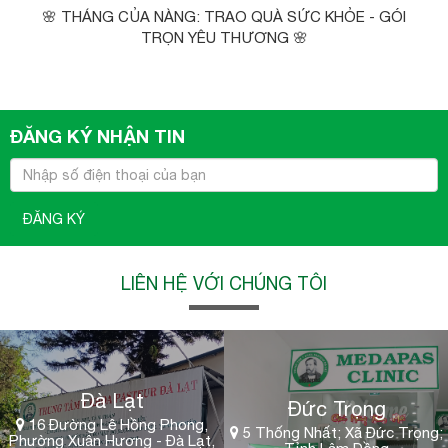
🌸 THÁNG CỦA NÀNG: TRAO QUÀ SỨC KHỎE - GÓI
TRỌN YÊU THƯƠNG 🌸
ĐĂNG KÝ NHẬN TIN
ĐĂNG KÝ
LIÊN HỆ VỚI CHÚNG TÔI
Đà Lạt
Đức Trọng
16 Đường Lê Hồng Phong,
5 Thống Nhất; Xã Đức Trọng;
Phường Xuân Hương - Đà Lạt,