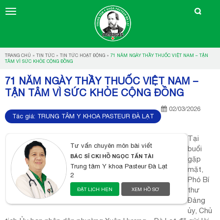
TRANG CHỦ
»
TIN TỨC
»
TIN TỨC HOẠT ĐỘNG
»
71 NĂM NGÀY THẦY THUỐC VIỆT NAM – TẬN
TÂM VÌ SỨC KHỎE CỘNG ĐỒNG
71 NĂM NGÀY THẦY THUỐC VIỆT NAM –
TẬN TÂM VÌ SỨC KHỎE CỘNG ĐỒNG
02/03/2026
Tác giả:
TRUNG TÂM Y KHOA PASTEUR ĐÀ LẠT
Tại
Tư vấn chuyên môn bài viết
buổi
BÁC SĨ CKI HỒ NGỌC TẤN TÀI
gặp
Trung tâm Y khoa Pasteur Đà Lạt
mặt,
2
Phó Bí
thư
ĐẶT LỊCH HẸN
XEM HỒ SƠ
Đảng
ủy, Chủ