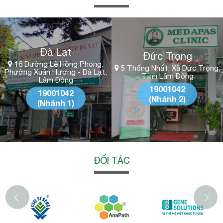
Đà Lạt
Đức Trọng
16 Đường Lê Hồng Phong,
5 Thống Nhất; Xã Đức Trọng;
Phường Xuân Hương - Đà Lạt,
Tỉnh Lâm Đồng
Lâm Đồng
19001042
19001042
(Nhánh 2)
(Nhánh 1)
ĐỐI TÁC
‹