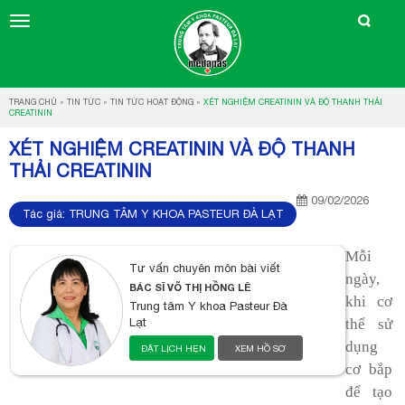
TRANG CHỦ
»
TIN TỨC
»
TIN TỨC HOẠT ĐỘNG
»
XÉT NGHIỆM CREATININ VÀ ĐỘ THANH THẢI
CREATININ
XÉT NGHIỆM CREATININ VÀ ĐỘ THANH
THẢI CREATININ
09/02/2026
Tác giả:
TRUNG TÂM Y KHOA PASTEUR ĐÀ LẠT
Mỗi
Tư vấn chuyên môn bài viết
ngày,
BÁC SĨ VÕ THỊ HỒNG LÊ
khi cơ
Trung tâm Y khoa Pasteur Đà
thể sử
Lạt
dụng
ĐẶT LỊCH HẸN
XEM HỒ SƠ
cơ bắp
để tạo