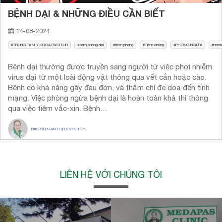
BỆNH DẠI & NHỮNG ĐIỀU CẦN BIẾT
14-08-2024
TRUNG TAM Y KHOA PASTEUR
tiem phòng dại
tiêm phòng
Tiêm chủng
PHÒNG NGỪA
med
Bệnh dại thường được truyền sang người từ việc phơi nhiễm
virus dại từ một loài động vật thông qua vết cắn hoặc cào.
Bệnh có khả năng gây đau đớn, và thậm chí đe doạ đến tính
mạng. Việc phòng ngừa bệnh dại là hoàn toàn khả thi thông
qua việc tiêm vắc-xin. Bệnh…
BÁC SĨ PHAN THỊ DUYÊN THY
LIÊN HỆ VỚI CHÚNG TÔI