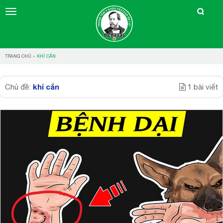
TRANG CHỦ
»
KHỈ CẮN
khỉ cắn
Chủ đề:
1 bài viết