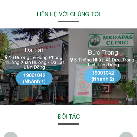
LIÊN HỆ VỚI CHÚNG TÔI
Đà Lạt
Đức Trọng
16 Đường Lê Hồng Phong,
5 Thống Nhất; Xã Đức Trọng;
Phường Xuân Hương - Đà Lạt,
Tỉnh Lâm Đồng
Lâm Đồng
19001042
19001042
(Nhánh 2)
(Nhánh 1)
ĐỐI TÁC