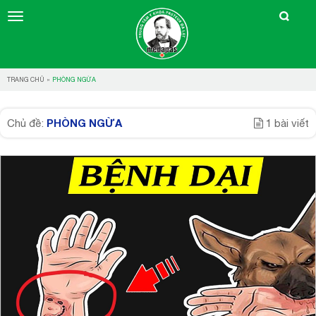
TRANG CHỦ
»
PHÒNG NGỪA
PHÒNG NGỪA
Chủ đề:
1 bài viết