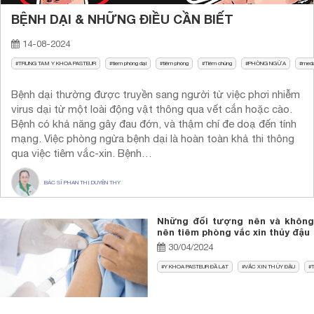
BỆNH DẠI & NHỮNG ĐIỀU CẦN BIẾT
14-08-2024
TRUNG TAM Y KHOA PASTEUR
tiem phòng dại
tiêm phòng
Tiêm chủng
PHÒNG NGỪA
med
Bệnh dại thường được truyền sang người từ việc phơi nhiễm
virus dại từ một loài động vật thông qua vết cắn hoặc cào.
Bệnh có khả năng gây đau đớn, và thậm chí đe doạ đến tính
mạng. Việc phòng ngừa bệnh dại là hoàn toàn khả thi thông
qua việc tiêm vắc-xin. Bệnh…
BÁC SĨ PHAN THỊ DUYÊN THY
Những đối tượng nên và không
nên tiêm phòng vắc xin thủy đậu
30/04/2024
Y KHOA PASTEUR ĐẦ LẠT
VẮC XIN THỦY ĐẬU
T