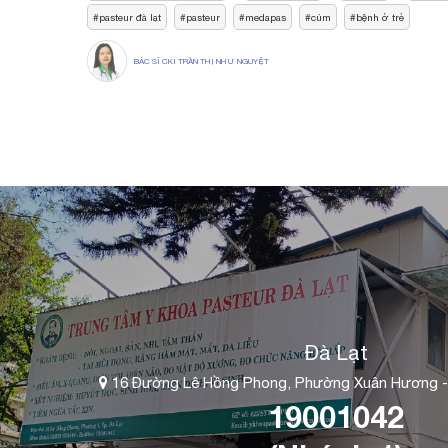
pasteur đà lạt
pasteur
medapas
cúm
bệnh ở trẻ
BÁC SĨ CKI TRẦN THỊ NHƯ NGUYỆT
Đà Lạt
16 Đường Lê Hồng Phong, Phường Xuân Hương -
19001042