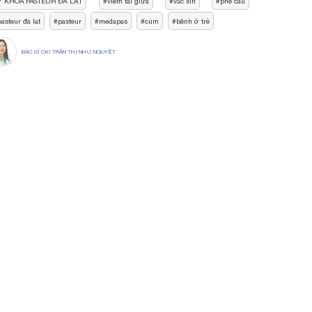
Y KHOA PASTEUR ĐẦ LẠT
viêm tai giữa
vắc xin
phe cau
pasteur đà lạt
pasteur
medapas
cúm
bệnh ở trẻ
BÁC SĨ CKI TRẦN THỊ NHƯ NGUYỆT