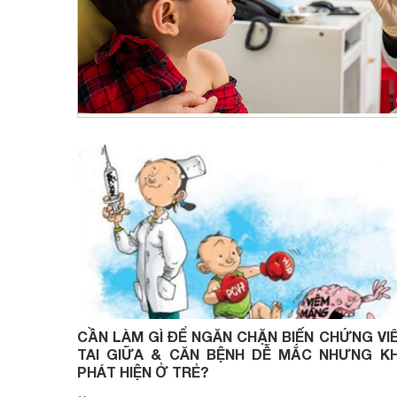
CẦN LÀM GÌ ĐỂ NGĂN CHẶN BIẾN CHỨNG VI
TAI GIỮA & CĂN BỆNH DỄ MẮC NHƯNG K
PHÁT HIỆN Ở TRẺ?