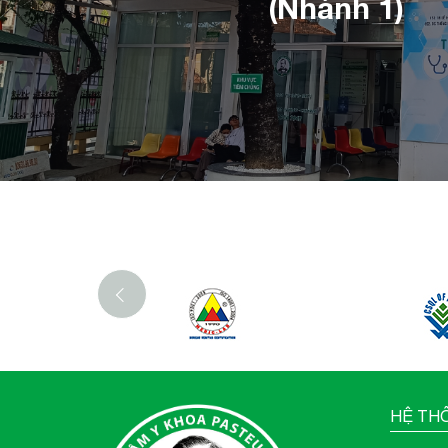
(Nhánh 1)
‹
HỆ TH