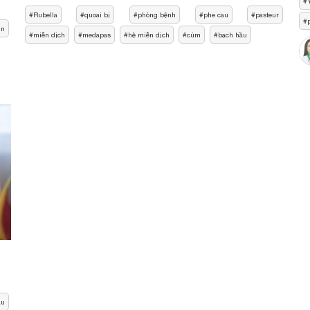
Rubella
quoai bị
phòng bệnh
phe cau
pasteur
in
miễn dịch
medapas
hệ miễn dịch
cúm
bạch hầu
au