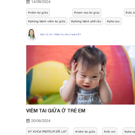
14/08/2024
viêm tai giữa
viem nao tai giua
vắc x
phòng bệnh viêm tai giữa
phòng bệnh phế cầu
phe cau
BÁC SĨ CKI TRẦN THỊ NHƯ NGUYỆT
VIÊM TAI GIỮA Ở TRẺ EM
20/06/2024
Y KHOA PASTEUR ĐẦ LẠT
viêm tai giữa
vắc xin
phe c