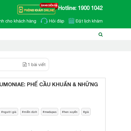
Hotline: 1900 1042
nh cho khách hàng
Hỏi đáp
Đặt lịch khám
1 bài viết
MONIAE: PHẾ CẦU KHUẨN & NHỮNG
người già
miễn dịch
medapas
hen xuyển
già