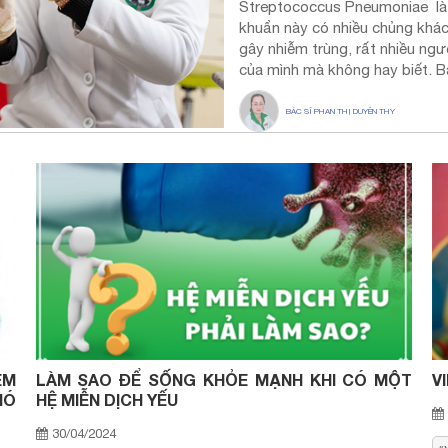
Streptococcus Pneumoniae là m
khuẩn này có nhiều chủng khác
gây nhiễm trùng, rất nhiều ng
của mình mà không hay biết. B
BÁC SĨ PHAN THỊ DUYÊN THY
ÊM
LÀM SAO ĐỂ SỐNG KHỎE MẠNH KHI CÓ MỘT
V
HÓ
HỆ MIỄN DỊCH YẾU
30/04/2024