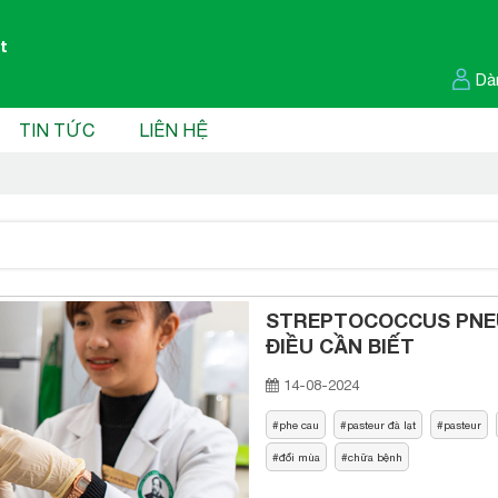
t
Dà
TIN TỨC
LIÊN HỆ
STREPTOCOCCUS PNEU
ĐIỀU CẦN BIẾT
14-08-2024
phe cau
pasteur đà lạt
pasteur
đổi mùa
chữa bệnh