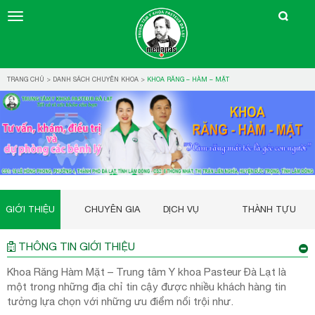
TRANG CHỦ
>
DANH SÁCH CHUYÊN KHOA
>
KHOA RĂNG – HÀM – MẶT
GIỚI THIỆU
CHUYÊN GIA
DỊCH VỤ
THÀNH TỰU
THÔNG TIN GIỚI THIỆU
Khoa Răng Hàm Mặt – Trung tâm Y khoa Pasteur Đà Lạt là
một trong những địa chỉ tin cậy được nhiều khách hàng tin
tưởng lựa chọn với những ưu điểm nổi trội như.