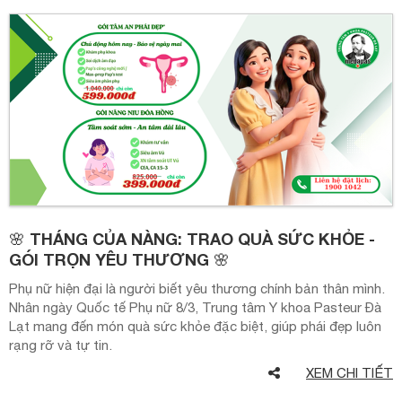
theo tiêu chuẩn Sở Y tế. Mỗi khách hàng được khám, điều trị
với một bộ dụng cụ riêng đã được vệ sinh và vô trùng. Tất cả
thiết bị máy móc đều được vệ sinh vô trùng ngay sau khi sử
dụng như vô trùng dụng cụ, vô trùng tay khoan, vô trùng ghế
máy… Tất cả đều nhằm mục đích đảm bảo an toàn tuyệt đối
cho khách hàng.
🌸 THÁNG CỦA NÀNG: TRAO QUÀ SỨC KHỎE -
GÓI TRỌN YÊU THƯƠNG 🌸
Phụ nữ hiện đại là người biết yêu thương chính bản thân mình.
Nhân ngày Quốc tế Phụ nữ 8/3, Trung tâm Y khoa Pasteur Đà
Lạt mang đến món quà sức khỏe đặc biệt, giúp phái đẹp luôn
rạng rỡ và tự tin.
XEM CHI TIẾT