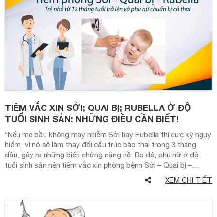
TIÊM VẮC XIN SỞI; QUAI Bị; RUBELLA Ở ĐỘ
TUỔI SINH SẢN: NHỮNG ĐIỀU CẦN BIẾT!
“Nếu mẹ bầu không may nhiễm Sởi hay Rubella thì cực kỳ nguy
hiểm, vì nó sẽ làm thay đổi cấu trúc bào thai trong 3 tháng
đầu, gây ra những biến chứng nặng nề. Do đó, phụ nữ ở độ
tuổi sinh sản nên tiêm vắc xin phòng bệnh Sởi – Quai bị –…
XEM CHI TIẾT