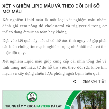
XÉT NGHIỆM LIPID MÁU VÀ THEO DÕI CHỈ SỐ
MỠ MÁU
Xét nghiệm Lipid máu là một loại xét nghiệm máu nhằm
đánh giá xem nồng độ cholesterol và triglycerid trong cơ
thể có đang ở mức an toàn hay không.
Dựa vào kết quả này, bác sĩ có thể ước tính nguy cơ gặp phải
các biến chứng tim mạch nghiêm trọng như nhồi máu cơ tim
hoặc đột quỵ.
Xét nghiệm Lipid máu giúp cung cấp cái nhìn tổng thể về
tình trạng mỡ máu, từ đó hỗ trợ việc theo dõi sức khỏe tim
mạch và xây dựng chiến lược phòng ngừa bệnh hiệu quả.
XEM CHI TIẾT