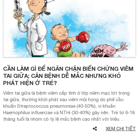
CẦN LÀM GÌ ĐỂ NGĂN CHẶN BIẾN CHỨNG VIÊM
TAI GIỮA; CĂN BỆNH DỄ MẮC NHƯNG KHÓ
PHÁT HIỆN Ở TRẺ?
Viêm tai giữa là bệnh viêm cấp tính ở lớp niêm mạc lót trong
tai giữa, thường khởi phát sau viêm mũi họng do phế cầu
khuẩn Streptococcus pneumoniae (40-50%), vi khuẩn
Haemophilus influenzae và NTHi (30-40%) gây nên. Trẻ từ 6-18
tháng tuổi là nhóm có tỷ lệ mắc bệnh cao nhất với triệu…
XEM CHI TIẾT