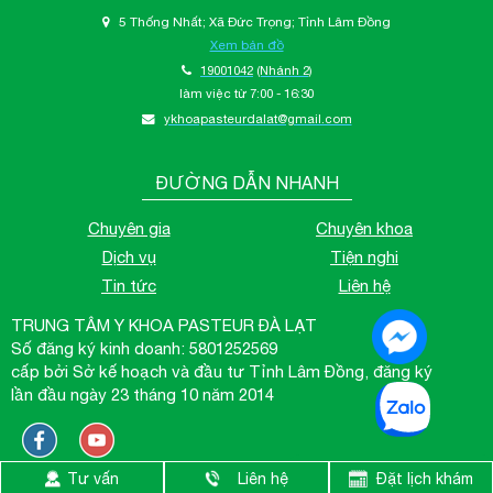
5 Thống Nhất; Xã Đức Trọng; Tỉnh Lâm Đồng
Xem bản đồ
19001042
(Nhánh 2)
làm việc từ 7:00 - 16:30
ykhoapasteurdalat@gmail.com
ĐƯỜNG DẪN NHANH
Chuyên gia
Chuyên khoa
Dịch vụ
Tiện nghi
Tin tức
Liên hệ
TRUNG TÂM Y KHOA PASTEUR ĐÀ LẠT
Số đăng ký kinh doanh: 5801252569
cấp bởi Sở kế hoạch và đầu tư Tỉnh Lâm Đồng, đăng ký
lần đầu ngày 23 tháng 10 năm 2014
Hotline: 1900 1042
Tư vấn
Liên hệ
Đặt lịch khám