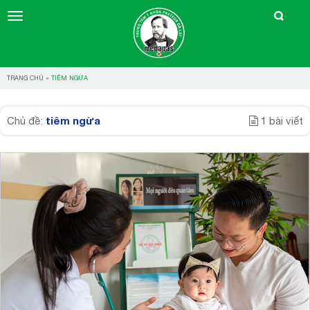
TRANG CHỦ
»
TIÊM NGỪA
tiêm ngừa
Chủ đề:
1 bài viết