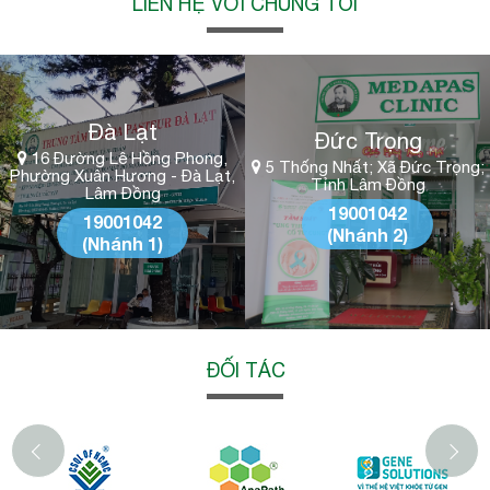
LIÊN HỆ VỚI CHÚNG TÔI
Đà Lạt
Đức Trọng
16 Đường Lê Hồng Phong,
5 Thống Nhất; Xã Đức Trọng;
Phường Xuân Hương - Đà Lạt,
Tỉnh Lâm Đồng
Lâm Đồng
19001042
19001042
(Nhánh 2)
(Nhánh 1)
ĐỐI TÁC
‹