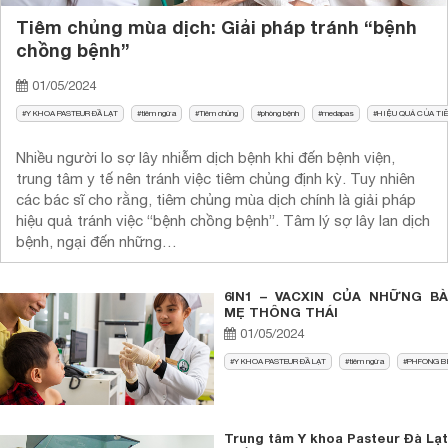
Tiêm chủng mùa dịch: Giải pháp tránh “bệnh
chồng bệnh”
01/05/2024
Y KHOA PASTEUR ĐẦ LẠT
tiêm ngừa
Tiêm chủng
phòng bệnh
medapas
HIỆU QUẢ CỦA TI
Nhiều người lo sợ lây nhiễm dịch bệnh khi đến bệnh viện,
trung tâm y tế nên tránh việc tiêm chủng định kỳ. Tuy nhiên
các bác sĩ cho rằng, tiêm chủng mùa dịch chính là giải pháp
hiệu quả tránh việc “bệnh chồng bệnh”. Tâm lý sợ lây lan dịch
bệnh, ngại đến những…
6IN1 – VACXIN CỦA NHỮNG BÀ
MẸ THÔNG THÁI
01/05/2024
Y KHOA PASTEUR ĐẦ LẠT
tiêm ngừa
PHFONG B
Trung tâm Y khoa Pasteur Đà Lạt