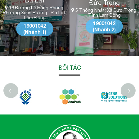
Đà Lạt
Đức Trọng
16 Đường Lê Hồng Phong,
5 Thống Nhất; Xã Đức Trọng;
Phường Xuân Hương - Đà Lạt,
Tỉnh Lâm Đồng
Lâm Đồng
19001042
19001042
(Nhánh 2)
(Nhánh 1)
ĐỐI TÁC
‹