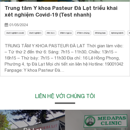
Trung tâm Y khoa Pasteur Đà Lạt triểu khai
xét nghiệm Covid-19 (Test nhanh)
01/05/2024
xét nghiệm covid
xét nghiệm
tin tức
tiêm ngừa
Tiêm chủng
thông báo
phòng bệnh
TRUNG TÂM Y KHOA PASTEUR ĐÀ LẠT Thời gian làm việc:
– Từ thứ 2 đến thứ 6: Sáng: 7h15 – 11h30, Chiều: 13h15 –
16h15 – Thứ bảy: 7h15 – 11h30 Địa chỉ: 16 Lê Hồng Phong,
Phường 4, tp Đà Lạt Mọi chi tiết xin liên hệ Hotline: 19001042
Fanpage: Y khoa Pasteur Đà…
LIÊN HỆ VỚI CHÚNG TÔI