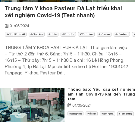
Trung tâm Y khoa Pasteur Đà Lạt triểu khai
xét nghiệm Covid-19 (Test nhanh)
01/05/2024
xét nghiệm covid
xét nghiệm
tin tức
tiêm ngừa
Tiêm chủng
thông báo
phòng bệnh
TRUNG TÂM Y KHOA PASTEUR ĐÀ LẠT Thời gian làm việc:
– Từ thứ 2 đến thứ 6: Sáng: 7h15 – 11h30, Chiều: 13h15 –
16h15 – Thứ bảy: 7h15 – 11h30 Địa chỉ: 16 Lê Hồng Phong,
Phường 4, tp Đà Lạt Mọi chi tiết xin liên hệ Hotline: 19001042
Fanpage: Y khoa Pasteur Đà…
Thông báo: Yêu cầu xét nghiệm
âm tính Covid-19 khi đến Trung
tâm
01/05/2024
xét nghiệm
vắc xin
tiêm ngừa
Tiêm chủng