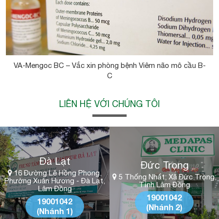
VA-Mengoc BC – Vắc xin phòng bệnh Viêm não mô cầu B-
C
LIÊN HỆ VỚI CHÚNG TÔI
Đà Lạt
Đức Trọng
16 Đường Lê Hồng Phong,
5 Thống Nhất; Xã Đức Trọng;
Phường Xuân Hương - Đà Lạt,
Tỉnh Lâm Đồng
Lâm Đồng
19001042
19001042
(Nhánh 2)
(Nhánh 1)