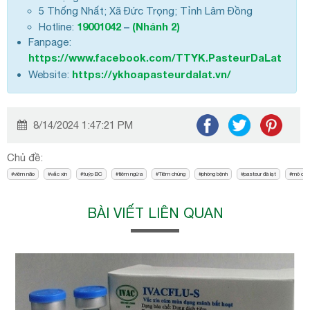
5 Thống Nhất; Xã Đức Trọng; Tỉnh Lâm Đồng
19001042
–
(Nhánh 2)
Hotline:
Fanpage:
https://www.facebook.com/TTYK.PasteurDaLat
https://ykhoapasteurdalat.vn/
Website:
8/14/2024 1:47:21 PM
Chủ đề:
viêm não
vắc xin
tuýp BC
tiêm ngừa
Tiêm chủng
phòng bệnh
pasteur đà lạt
mô cầu
BÀI VIẾT LIÊN QUAN