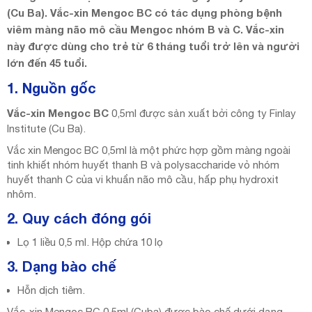
(Cu Ba). Vắc-xin Mengoc BC có tác dụng phòng bệnh
viêm màng não mô cầu Mengoc nhóm B và C. Vắc-xin
này được dùng cho trẻ từ 6 tháng tuổi trở lên và người
lớn đến 45 tuổi.
1. Nguồn gốc
Vắc-xin Mengoc BC
0,5ml được sản xuất bởi công ty Finlay
Institute (Cu Ba).
Vắc xin Mengoc BC 0,5ml là một phức hợp gồm màng ngoài
tinh khiết nhóm huyết thanh B và polysaccharide vỏ nhóm
huyết thanh C của vi khuẩn não mô cầu, hấp phụ hydroxit
nhôm.
2. Quy cách đóng gói
Lọ 1 liều 0,5 ml. Hộp chứa 10 lọ
3. Dạng bào chế
Hỗn dịch tiêm.
Vắc-xin Mengoc BC 0,5ml (Cuba) được bào chế dưới dạng