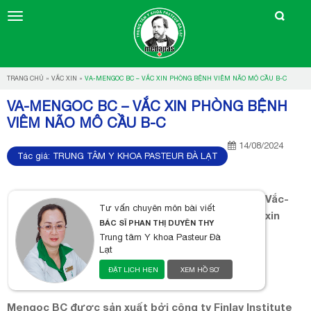
TRANG CHỦ
»
VẮC XIN
»
VA-MENGOC BC – VẮC XIN PHÒNG BỆNH VIÊM NÃO MÔ CẦU B-C
VA-MENGOC BC – VẮC XIN PHÒNG BỆNH
VIÊM NÃO MÔ CẦU B-C
14/08/2024
Tác giả:
TRUNG TÂM Y KHOA PASTEUR ĐÀ LẠT
Vắc-
Tư vấn chuyên môn bài viết
xin
BÁC SĨ PHAN THỊ DUYÊN THY
Trung tâm Y khoa Pasteur Đà
Lạt
ĐẶT LỊCH HẸN
XEM HỒ SƠ
Mengoc BC được sản xuất bởi công ty Finlay Institute