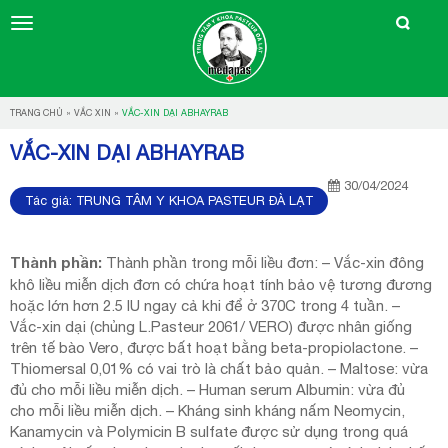
TRANG CHỦ
»
VẮC XIN
»
VẮC-XIN DẠI ABHAYRAB
VẮC-XIN DẠI ABHAYRAB
30/04/2024
Tác giả:
TRUNG TÂM Y KHOA PASTEUR ĐÀ LẠT
Thành phần:
Thành phần trong mỗi liều đơn: – Vắc-xin đông
khô liều miễn dịch đơn có chứa hoạt tính bảo vệ tương đương
hoặc lớn hơn 2.5 IU ngay cả khi để ở 370C trong 4 tuần. –
Vắc-xin dại (chủng L.Pasteur 2061/ VERO) được nhân giống
trên tế bào Vero, được bất hoạt bằng beta-propiolactone. –
Thiomersal 0,01% có vai trò là chất bảo quản. – Maltose: vừa
đủ cho mỗi liều miễn dịch. – Human serum Albumin: vừa đủ
cho mỗi liều miễn dịch. – Kháng sinh kháng nấm Neomycin,
Kanamycin và Polymicin B sulfate được sử dụng trong quá