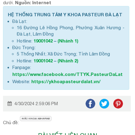
Nguồn: Internet
dưới.
HỆ THỐNG TRUNG TÂM Y KHOA PASTEUR ĐÀ LẠT
Đà Lạt:
16 Đường Lê Hồng Phong, Phường Xuân Hương -
Đà Lạt, Lâm Đồng
19001042
–
(Nhánh 1)
Hotline:
Đức Trọng:
5 Thống Nhất; Xã Đức Trọng; Tỉnh Lâm Đồng
19001042
–
(Nhánh 2)
Hotline:
Fanpage:
https://www.facebook.com/TTYK.PasteurDaLat
https://ykhoapasteurdalat.vn/
Website:
4/30/2024 2:59:06 PM
VẮC-XIN DẠI ABHAYRAB
Chủ đề: