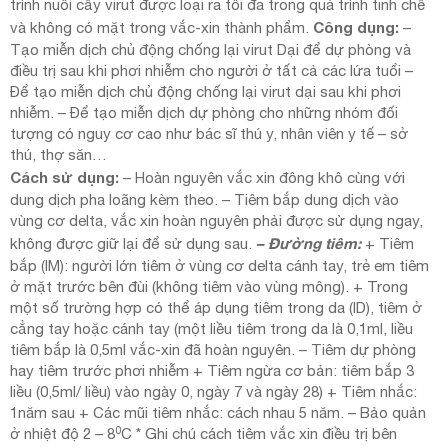
trình nuôi cấy virut được loại ra tối đa trong quá trình tinh chế
Công dụng:
và không có mặt trong vắc-xin thành phẩm.
–
Tạo miễn dịch chủ động chống lại virut Dại để dự phòng và
điều trị sau khi phơi nhiễm cho người ở tất cả các lứa tuổi –
Để tạo miễn dịch chủ động chống lại virut dại sau khi phơi
nhiễm. – Để tạo miễn dịch dự phòng cho những nhóm đối
tượng có nguy cơ cao như bác sĩ thú y, nhân viên y tế – sở
thú, thợ săn…
Cách sử dụng:
– Hoàn nguyên vắc xin đông khô cùng với
dung dịch pha loãng kèm theo. – Tiêm bắp dung dịch vào
vùng cơ delta, vắc xin hoàn nguyên phải được sử dụng ngay,
– Đường tiêm:
không được giữ lại để sử dụng sau.
+ Tiêm
bắp (IM): người lớn tiêm ở vùng cơ delta cánh tay, trẻ em tiêm
ở mặt trước bên đùi (không tiêm vào vùng mông). + Trong
một số trường hợp có thể áp dụng tiêm trong da (ID), tiêm ở
cẳng tay hoặc cánh tay (một liều tiêm trong da là 0,1ml, liều
tiêm bắp là 0,5ml vắc-xin đã hoàn nguyên. – Tiêm dự phòng
hay tiêm trước phơi nhiễm + Tiêm ngừa cơ bản: tiêm bắp 3
liều (0,5ml/ liều) vào ngày 0, ngày 7 và ngày 28) + Tiêm nhắc:
1năm sau + Các mũi tiêm nhắc: cách nhau 5 năm. – Bảo quản
0
ở nhiệt độ 2 – 8
C * Ghi chú cách tiêm vắc xin điều trị bên