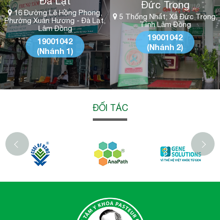
Đà Lạt
Đức Trọng
16 Đường Lê Hồng Phong,
5 Thống Nhất; Xã Đức Trọng;
Phường Xuân Hương - Đà Lạt,
Tỉnh Lâm Đồng
Lâm Đồng
19001042
19001042
(Nhánh 2)
(Nhánh 1)
ĐỐI TÁC
‹