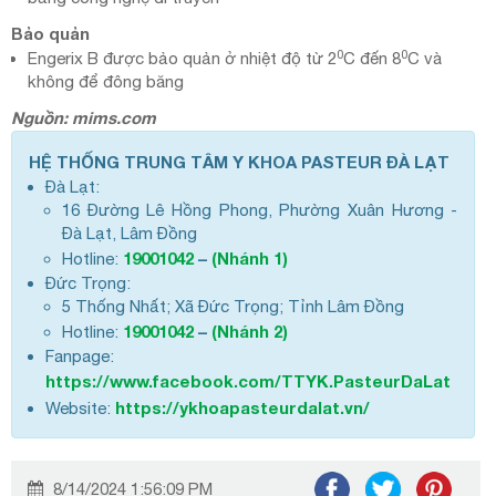
Bảo quản
0
0
Engerix B được bảo quản ở nhiệt độ từ 2
C đến 8
C và
không để đông băng
Nguồn: mims.com
HỆ THỐNG TRUNG TÂM Y KHOA PASTEUR ĐÀ LẠT
Đà Lạt:
16 Đường Lê Hồng Phong, Phường Xuân Hương -
Đà Lạt, Lâm Đồng
19001042
–
(Nhánh 1)
Hotline:
Đức Trọng:
5 Thống Nhất; Xã Đức Trọng; Tỉnh Lâm Đồng
19001042
–
(Nhánh 2)
Hotline:
Fanpage:
https://www.facebook.com/TTYK.PasteurDaLat
https://ykhoapasteurdalat.vn/
Website:
8/14/2024 1:56:09 PM