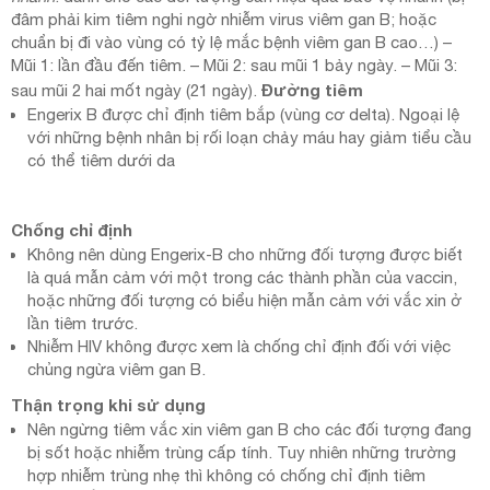
đâm phải kim tiêm nghi ngờ nhiễm virus viêm gan B; hoặc
chuẩn bị đi vào vùng có tỷ lệ mắc bệnh viêm gan B cao…) –
Mũi 1: lần đầu đến tiêm. – Mũi 2: sau mũi 1 bảy ngày. – Mũi 3:
Đường tiêm
sau mũi 2 hai mốt ngày (21 ngày).
Engerix B được chỉ định tiêm bắp (vùng cơ delta). Ngoại lệ
với những bệnh nhân bị rối loạn chảy máu hay giảm tiểu cầu
có thể tiêm dưới da
Chống chỉ định
Không nên dùng Engerix-B cho những đối tượng được biết
là quá mẫn cảm với một trong các thành phần của vaccin,
hoặc những đối tượng có biểu hiện mẫn cảm với vắc xin ở
lần tiêm trước.
Nhiễm HIV không được xem là chống chỉ định đối với việc
chủng ngừa viêm gan B.
Thận trọng khi sử dụng
Nên ngừng tiêm vắc xin viêm gan B cho các đối tượng đang
bị sốt hoặc nhiễm trùng cấp tính. Tuy nhiên những trường
hợp nhiễm trùng nhẹ thì không có chống chỉ định tiêm