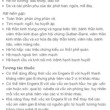
Hệ cơ xương: đau khớp, đau cơ.
Da và các phần phụ của da: phát ban, ngứa, mề đay.
Rất hiếm gặp:
Toàn thân: phản ứng phản vệ.
Tim mạch: ngất, hạ huyết áp.
Hệ thần kinh trung ương và ngoại biên: liệt, bệnh thần kinh,
viêm thần kinh (bao gồm hội chứng Guillain-Barré, viêm thần
kinh nhãn cầu và xơ hóa đa dây thần kinh), viêm não, bệnh
não, viêm màng não.
Hệ hô hấp: các triệu chứng kiểu co thắt phế quản.
Hệ mạch ngoài tim: viêm mạch
Hệ bạch cầu và lưới nội mô: bệnh hạch bạch huyết
Tương tác thuốc
Có thể dùng đồng thời vắc xin Engerix B với huyết thanh
kháng viêm gan B nhưng phải tiêm vào 2 vị trí khác nhau.
Có thể tiêm Engerix B với các vắc xin bạch hầu- ho gà- uốn
ván hoặc sởi- quai bị- rubella và vắc xin phòng lao; tuy nhiên
mỗi vắc xin phải tiêm vào các vị trí khác nhau.
Khả năng thay thế: vắc xin Engerix B có thể thay thế các
vắc xin viêm gan B khác có nguồn gốc từ huyết tương hoặc
bằng công nghệ di truyền