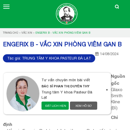
TRANG CHỦ
»
VẮC XIN
»
ENGERIX B - VẮC XIN PHÒNG VIÊM GAN B
ENGERIX B - VẮC XIN PHÒNG VIÊM GAN B
14/08/2024
Tác giả:
TRUNG TÂM Y KHOA PASTEUR ĐÀ LẠT
Nguồn
Tư vấn chuyên môn bài viết
gốc
BÁC SĨ PHAN THỊ DUYÊN THY
Glaxo
Trung tâm Y khoa Pasteur Đà
Smith
Lạt
Kline
ĐẶT LỊCH HẸN
XEM HỒ SƠ
(Bỉ)
Chỉ
định