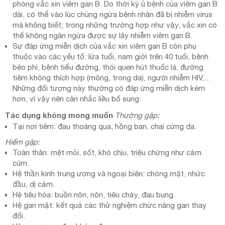
phòng vắc xin viêm gan B. Do thời kỳ ủ bệnh của viêm gan B
dài, có thể vào lúc chủng ngừa bệnh nhân đã bị nhiễm virus
mà không biết; trong những trường hợp như vậy, vắc xin có
thể không ngăn ngừa được sự lây nhiễm viêm gan B.
Sự đáp ứng miễn dịch của vắc xin viêm gan B còn phụ
thuộc vào các yếu tố: lứa tuổi, nam giới trên 40 tuổi, bệnh
béo phì, bệnh tiểu đường, thói quen hút thuốc lá, đường
tiêm không thích hợp (mông, trong da), người nhiễm HIV,…
Những đối tượng này thường có đáp ứng miễn dịch kém
hơn, vì vậy nên cân nhắc liều bổ sung.
Tác dụng không mong muốn
Thường gặp:
Tại nơi tiêm: đau thoáng qua, hồng ban, chai cứng da.
Hiếm gặp:
Toàn thân: mệt mỏi, sốt, khó chịu, triệu chứng như cảm
cúm.
Hệ thần kinh trung ương và ngoại biên: chóng mặt, nhức
đầu, dị cảm.
Hệ tiêu hóa: buồn nôn, nôn, tiêu chảy, đau bụng.
Hệ gan mật: kết quả các thử nghiệm chức năng gan thay
đổi.