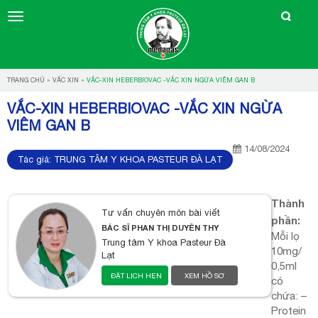
TRANG CHỦ
»
VẮC XIN
»
VẮC-XIN HEBERBIOVAC -VẮC XIN NGỪA VIÊM GAN B
VẮC-XIN HEBERBIOVAC -VẮC XIN NGỪA
VIÊM GAN B
14/08/2024
Tác giả:
TRUNG TÂM Y KHOA PASTEUR ĐÀ LẠT
Thành
Tư vấn chuyên môn bài viết
phần:
BÁC SĨ PHAN THỊ DUYÊN THY
Mỗi lọ
Trung tâm Y khoa Pasteur Đà
10mg/
Lạt
0,5ml
ĐẶT LỊCH HẸN
XEM HỒ SƠ
có
chứa: –
Protein