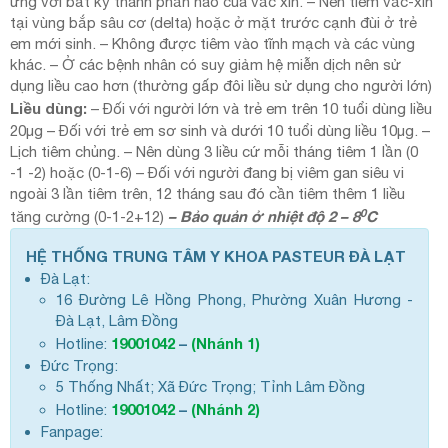
ứng với bất kỳ thành phần nào của vắc xin. – Nên tiêm vắc-xin
tại vùng bắp sâu cơ (delta) hoặc ở mặt trước cạnh đùi ở trẻ
em mới sinh. – Không được tiêm vào tĩnh mạch và các vùng
khác. – Ở các bệnh nhân có suy giảm hệ miễn dịch nên sử
dụng liều cao hơn (thường gấp đôi liều sử dụng cho người lớn)
Liều dùng:
– Đối với người lớn và trẻ em trên 10 tuổi dùng liều
20µg – Đối với trẻ em sơ sinh và dưới 10 tuổi dùng liều 10µg. –
Lịch tiêm chủng. – Nên dùng 3 liều cứ mỗi tháng tiêm 1 lần (0
-1 -2) hoặc (0-1-6) – Đối với người đang bị viêm gan siêu vi
ngoài 3 lần tiêm trên, 12 tháng sau đó cần tiêm thêm 1 liều
0
– Bảo quản ở nhiệt độ 2 – 8
C
tăng cường (0-1-2+12)
HỆ THỐNG TRUNG TÂM Y KHOA PASTEUR ĐÀ LẠT
Đà Lạt:
16 Đường Lê Hồng Phong, Phường Xuân Hương -
Đà Lạt, Lâm Đồng
19001042
–
(Nhánh 1)
Hotline:
Đức Trọng:
5 Thống Nhất; Xã Đức Trọng; Tỉnh Lâm Đồng
19001042
–
(Nhánh 2)
Hotline:
Fanpage: