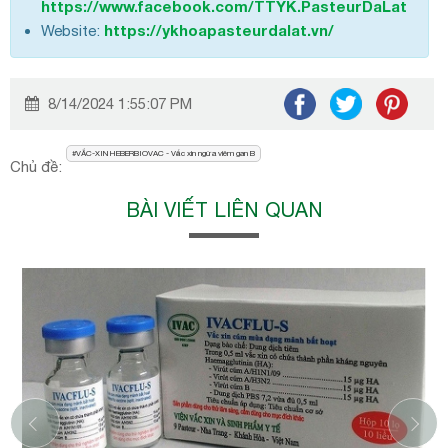
https://www.facebook.com/TTYK.PasteurDaLat
https://ykhoapasteurdalat.vn/
Website:
8/14/2024 1:55:07 PM
VẮC-XIN HEBERBIOVAC - Vắc xin ngừa viêm gan B
Chủ đề:
BÀI VIẾT LIÊN QUAN
‹