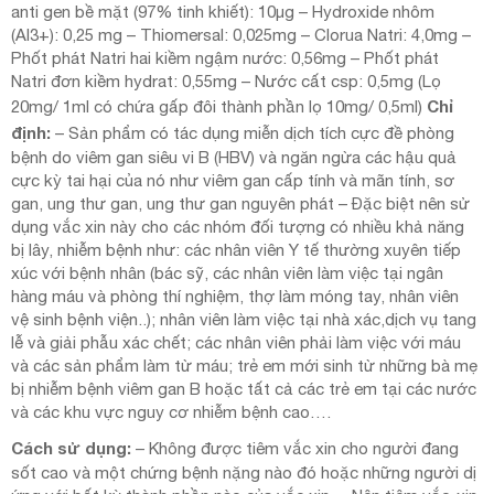
anti gen bề mặt (97% tinh khiết): 10µg – Hydroxide nhôm
(Al3+): 0,25 mg – Thiomersal: 0,025mg – Clorua Natri: 4,0mg –
Phốt phát Natri hai kiềm ngậm nước: 0,56mg – Phốt phát
Natri đơn kiềm hydrat: 0,55mg – Nước cất csp: 0,5mg (Lọ
Chỉ
20mg/ 1ml có chứa gấp đôi thành phần lọ 10mg/ 0,5ml)
định:
– Sản phẩm có tác dụng miễn dịch tích cực đề phòng
bệnh do viêm gan siêu vi B (HBV) và ngăn ngừa các hậu quả
cực kỳ tai hại của nó như viêm gan cấp tính và mãn tính, sơ
gan, ung thư gan, ung thư gan nguyên phát – Đặc biệt nên sử
dụng vắc xin này cho các nhóm đối tượng có nhiều khả năng
bị lây, nhiễm bệnh như: các nhân viên Y tế thường xuyên tiếp
xúc với bệnh nhân (bác sỹ, các nhân viên làm việc tại ngân
hàng máu và phòng thí nghiệm, thợ làm móng tay, nhân viên
vệ sinh bệnh viện..); nhân viên làm việc tại nhà xác,dịch vụ tang
lễ và giải phẫu xác chết; các nhân viên phải làm việc với máu
và các sản phẩm làm từ máu; trẻ em mới sinh từ những bà mẹ
bị nhiễm bệnh viêm gan B hoặc tất cả các trẻ em tại các nước
và các khu vực nguy cơ nhiễm bệnh cao….
Cách sử dụng:
– Không được tiêm vắc xin cho người đang
sốt cao và một chứng bệnh nặng nào đó hoặc những người dị