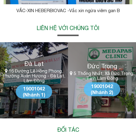
VẮC-XIN HEBERBIOVAC -Vắc xin ngừa viêm gan B
LIÊN HỆ VỚI CHÚNG TÔI
Đà Lạt
Đức Trọng
16 Đường Lê Hồng Phong,
5 Thống Nhất; Xã Đức Trọng;
Phường Xuân Hương - Đà Lạt,
Tỉnh Lâm Đồng
Lâm Đồng
19001042
19001042
(Nhánh 2)
(Nhánh 1)
ĐỐI TÁC