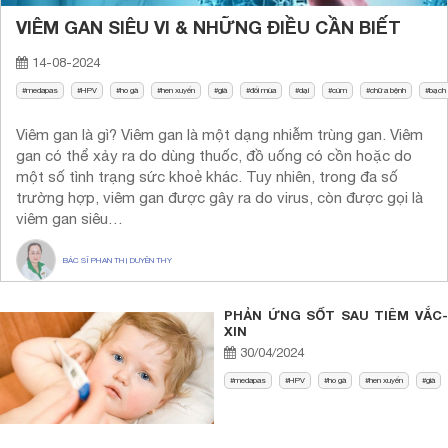
VIÊM GAN SIÊU VI & NHỮNG ĐIỀU CẦN BIẾT
14-08-2024
medapas
HPV
ho gà
hen xuyển
già
đổi mùa
dại
cúm
chữa bệnh
bạch
Viêm gan là gì? Viêm gan là một dạng nhiễm trùng gan. Viêm
gan có thể xảy ra do dùng thuốc, đồ uống có cồn hoặc do
một số tình trạng sức khoẻ khác. Tuy nhiên, trong đa số
trường hợp, viêm gan được gây ra do virus, còn được gọi là
viêm gan siêu…
BÁC SĨ PHAN THỊ DUYÊN THY
PHẢN ỨNG SỐT SAU TIÊM VẮC-
XIN
30/04/2024
medapas
HPV
ho gà
hen xuyển
già