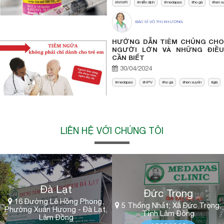
MMR
miễn dịch
medapas
ho gà
hen x
BÁC SĨ VÕ THỊ KHƯƠNG
HƯỚNG DẪN TIÊM CHỦNG CHO
NGƯỜI LỚN VÀ NHỮNG ĐIỀU
CẦN BIẾT
30/04/2024
medapas
HPV
ho gà
hen xuyển
già
LIÊN HỆ VỚI CHÚNG TÔI
Đà Lạt
Đức Trọng
16 Đường Lê Hồng Phong,
5 Thống Nhất; Xã Đức Trọng;
Phường Xuân Hương - Đà Lạt,
Tỉnh Lâm Đồng
Lâm Đồng