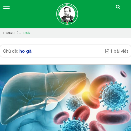
TRANG CHỦ
»
HO GÀ
ho gà
Chủ đề:
1 bài viết