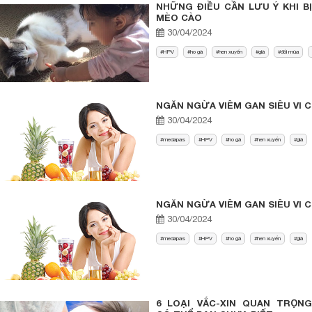
NHỮNG ĐIỀU CẦN LƯU Ý KHI BỊ
MÈO CÀO
30/04/2024
HPV
ho gà
hen xuyển
già
đổi mùa
NGĂN NGỪA VIÊM GAN SIÊU VI C
30/04/2024
medapas
HPV
ho gà
hen xuyển
già
NGĂN NGỪA VIÊM GAN SIÊU VI C
30/04/2024
medapas
HPV
ho gà
hen xuyển
già
6 LOẠI VẮC-XIN QUAN TRỌNG