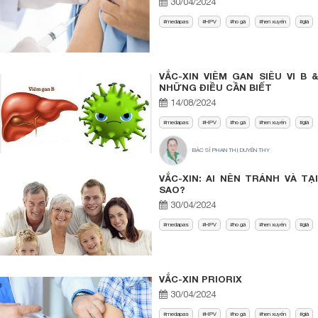
30/04/2024
medapas
HPV
ho gà
hen xuyển
già
VẮC-XIN VIÊM GAN SIÊU VI B &
NHỮNG ĐIỀU CẦN BIẾT
14/08/2024
medapas
HPV
ho gà
hen xuyển
già
BÁC SĨ PHAN THỊ DUYÊN THY
VẮC-XIN: AI NÊN TRÁNH VÀ TẠI
SAO?
30/04/2024
medapas
HPV
ho gà
hen xuyển
già
VẮC-XIN PRIORIX
30/04/2024
medapas
HPV
ho gà
hen xuyển
già