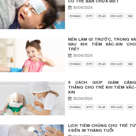
CÓ THỂ BẠN CHƯA BIẾT
30/04/2024
medapas
HPV
ho gà
hen xuyển
già
NÊN LÀM GÌ TRƯỚC, TRONG VÀ
SAU KHI TIÊM VẮC-XIN CHO
TRẺ?
30/04/2024
medapas
HPV
ho gà
hen xuyển
già
9 CÁCH GIÚP GIẢM CĂNG
THẲNG CHO TRẺ KHI TIÊM VẮC-
XIN
30/04/2024
medapas
HPV
ho gà
hen xuyển
già
LỊCH TIÊM CHỦNG CHO TRẺ TỪ
0 ĐẾN 36 THÁNG TUỔI