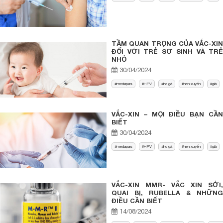
TẦM QUAN TRỌNG CỦA VẮC-XIN
ĐỐI VỚI TRẺ SƠ SINH VÀ TRẺ
NHỎ
30/04/2024
medapas
HPV
ho gà
hen xuyển
già
VẮC-XIN – MỌI ĐIỀU BẠN CẦN
BIẾT
30/04/2024
medapas
HPV
ho gà
hen xuyển
già
VẮC-XIN MMR- VẮC XIN SỞI,
QUAI BỊ, RUBELLA & NHỮNG
ĐIỀU CẦN BIẾT
14/08/2024