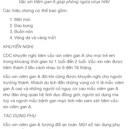
Vắc xin Viêm gan A giúp phòng ngừa virus HAV
Các triệu chứng có thể bao gồm:
Mệt mỏi
Đau bụng
Buồn nôn
Vàng da và vàng mắt
KHUYẾN NGHỊ
CDC khuyến nghị tiêm vắc-xin viêm gan A cho mọi trẻ em
trong khoảng thời gian từ 1 tuổi đến 2 tuổi. Vắc-xin nên được
tiêm thành 2 liều cách nhau từ 6 đến 18 tháng.
Vắc-xin viêm gan A đôi khi cũng được khuyến nghị cho người
trưởng thành. Khách du lịch đến những vùng có tỉ lệ mắc viêm
gan A cao và những người có nguy cơ cao mắc viêm gan A
như đàn ông quan hệ tình dục đồng giới, người sử dụng ma
tuý và người mắc bệnh gan mạn tính nên xem xét tiêm vắc-
xin viêm gan A.
TÁC DỤNG PHỤ
Vắc-xin viêm gan A tương đối an toàn. Một số tác dụng phụ