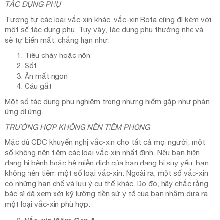
TÁC DỤNG PHỤ
Tương tự các loại vắc-xin khác, vắc-xin Rota cũng đi kèm với
một số tác dụng phụ. Tuy vậy, tác dụng phụ thường nhẹ và
sẽ tự biến mất, chẳng hạn như:
Tiêu chảy hoặc nôn
Sốt
Ăn mất ngon
Cáu gắt
Một số tác dụng phụ nghiêm trọng nhưng hiếm gặp như phản
ứng dị ứng.
TRƯỜNG HỢP KHÔNG NÊN TIÊM PHÒNG
Mặc dù CDC khuyến nghị vắc-xin cho tất cả mọi người, một
số không nên tiêm các loại vắc-xin nhất định. Nếu bạn hiện
đang bị bệnh hoặc hệ miễn dịch của bạn đang bị suy yếu, bạn
không nên tiêm một số loại vắc-xin. Ngoài ra, một số vắc-xin
có những hạn chế và lưu ý cụ thể khác. Do đó, hãy chắc rằng
bác sĩ đã xem xét kỹ lưỡng tiền sử y tế của bạn nhằm đưa ra
một loại vắc-xin phù hợp.
Vắc-xin Viêm Gan A