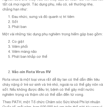
tất cả mọi người. Tác dụng phụ, nếu có, sẽ thường nhẹ,
chẳng hạn như:
Đau nhức, sưng và đỏ quanh vị trí tiêm
Sốt
Phát ban
Một vài những tác dụng phụ nghiêm trọng hiếm gặp bao gồm:
Co giật
Viêm phổi
Viêm màng não
Phát ban khắp cơ thể
Vắc-xin Rota Virus RV
Rota virus là một loại virus rất dễ lây lan có thể dẫn đến tiêu
chảy nặng ở trẻ sơ sinh và trẻ nhỏ, ngoài ra có thể gây nôn và
sốt. Nếu không được điều trị, bệnh có thể gây mất nước
nghiêm trọng và thậm chí có thể dẫn đến tử vong.
Theo PATH, một Tổ chức Chăm sóc Sức khoẻ Phi lợi nhuận
Quốc tế, mỗi năm, hơn 500.000 trẻ em trên thế giới tử vong vì