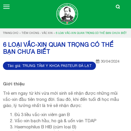
TRANG CHỦ
»
TIÊM CHỦNG - VẮC XIN
»
6 LOẠI VẮC-XIN QUAN TRỌNG CÓ THỂ BẠN CHƯA BIẾT
6 LOẠI VẮC-XIN QUAN TRỌNG CÓ THỂ
BẠN CHƯA BIẾT
30/04/2024
Tác giả:
TRUNG TÂM Y KHOA PASTEUR ĐÀ LẠT
Giới thiệu
Trẻ em ngay từ khi vừa mới sinh sẽ nhận được những mũi
vắc-xin đầu tiên trong đời. Sau đó, khi đến tuổi đi học mẫu
giáo, lý tưởng nhất là trẻ sẽ nhận được:
Đủ 3 liều vắc-xin viêm gan B
Vắc-xin bạch hầu, ho gà & uốn ván TDAP
Haemophilus B HIB (cúm loại B)