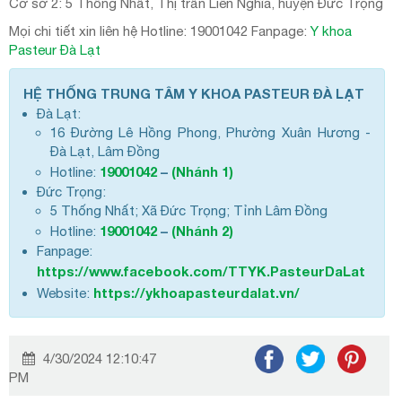
Cơ sở 2: 5 Thống Nhất, Thị trấn Liên Nghĩa, huyện Đức Trọng
Mọi chi tiết xin liên hệ Hotline: 19001042 Fanpage:
Y khoa
Pasteur Đà Lạt
HỆ THỐNG TRUNG TÂM Y KHOA PASTEUR ĐÀ LẠT
Đà Lạt:
16 Đường Lê Hồng Phong, Phường Xuân Hương -
Đà Lạt, Lâm Đồng
19001042
–
(Nhánh 1)
Hotline:
Đức Trọng:
5 Thống Nhất; Xã Đức Trọng; Tỉnh Lâm Đồng
19001042
–
(Nhánh 2)
Hotline:
Fanpage:
https://www.facebook.com/TTYK.PasteurDaLat
https://ykhoapasteurdalat.vn/
Website:
4/30/2024 12:10:47
PM