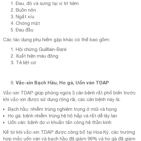
Đau, đỏ và sưng tại vị trí tiêm
Buồn nôn
Ngất xỉu
Chóng mặt
Đau đầu
Các tác dụng phụ hiếm gặp khác có thể bao gồm:
Hội chứng Guilllain-Baré
Xuất hiện máu đông
Tê liệt cơ
Vắc-xin Bạch Hầu, Ho gà, Uốn ván TDAP
Vắc-xin TDAP giúp phòng ngừa 3 căn bệnh rất phổ biến trước
khi vắc-xin được sử dụng rộng rãi, các căn bệnh này là:
Bạch hầu: nhiễm trùng nghiêm trọng ở mũi và họng
Ho gà: bệnh nhiễm trùng hệ hô hấp và rất dễ lây lan
Uốn ván: bệnh do vi khuẩn tấn công hệ thần kinh
Kể từ khi vắc-xin TDAP được công bố tại Hoa Kỳ, các trường
hợp mắc uốn ván và bạch hầu đã giảm 99% và ho gà đã giảm