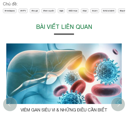
Chủ đề:
medapas
HPV
ho gà
hen xuyển
già
đổi mùa
dại
cúm
chữa bệnh
bạch h
BÀI VIẾT LIÊN QUAN
‹
VIÊM GAN SIÊU VI & NHỮNG ĐIỀU CẦN BIẾT