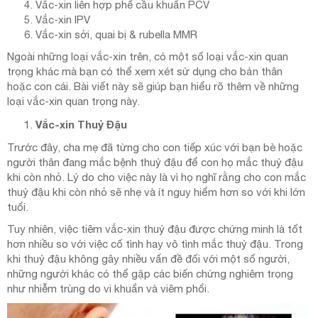
Vắc-xin liên hợp phế cầu khuẩn PCV
Vắc-xin IPV
Vắc-xin sởi, quai bị & rubella MMR
Ngoài những loại vắc-xin trên, có một số loại vắc-xin quan
trọng khác mà bạn có thể xem xét sử dụng cho bản thân
hoặc con cái. Bài viết này sẽ giúp bạn hiểu rõ thêm về những
loại vắc-xin quan trọng này.
Vắc-xin Thuỷ Đậu
Trước đây, cha mẹ đã từng cho con tiếp xúc với bạn bè hoặc
người thân đang mắc bệnh thuỷ đậu để con họ mắc thuỷ đậu
khi còn nhỏ. Lý do cho việc này là vì họ nghĩ rằng cho con mắc
thuỷ đậu khi còn nhỏ sẽ nhẹ và ít nguy hiểm hơn so với khi lớn
tuổi.
Tuy nhiên, việc tiêm vắc-xin thuỷ đậu được chứng minh là tốt
hơn nhiều so với việc cố tình hay vô tình mắc thuỷ đậu. Trong
khi thuỷ đậu không gây nhiều vấn đề đối với một số người,
những người khác có thể gặp các biến chứng nghiêm trọng
như nhiễm trùng do vi khuẩn và viêm phổi.