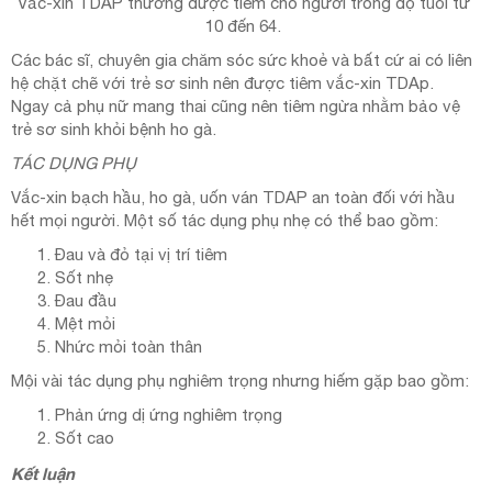
Vắc-xin TDAP thường được tiêm cho người trong độ tuổi từ
10 đến 64.
Các bác sĩ, chuyên gia chăm sóc sức khoẻ và bất cứ ai có liên
hệ chặt chẽ với trẻ sơ sinh nên được tiêm vắc-xin TDAp.
Ngay cả phụ nữ mang thai cũng nên tiêm ngừa nhằm bảo vệ
trẻ sơ sinh khỏi bệnh ho gà.
TÁC DỤNG PHỤ
Vắc-xin bạch hầu, ho gà, uốn ván TDAP an toàn đối với hầu
hết mọi người. Một số tác dụng phụ nhẹ có thể bao gồm:
Đau và đỏ tại vị trí tiêm
Sốt nhẹ
Đau đầu
Mệt mỏi
Nhức mỏi toàn thân
Mội vài tác dụng phụ nghiêm trọng nhưng hiếm gặp bao gồm:
Phản ứng dị ứng nghiêm trọng
Sốt cao
Kết luận