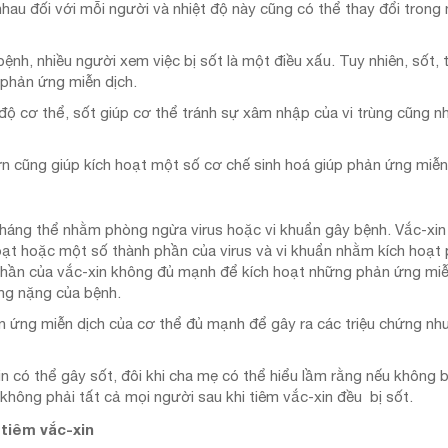
hau đối với mỗi người và nhiệt độ này cũng có thể thay đổi trong
ệnh, nhiều người xem việc bị sốt là một điều xấu. Tuy nhiên, sốt,
 phản ứng miễn dịch.
 độ cơ thể, sốt giúp cơ thể tránh sự xâm nhập của vi trùng cũng 
ơn cũng giúp kích hoạt một số cơ chế sinh hoá giúp phản ứng miễn 
 kháng thể nhằm phòng ngừa virus hoặc vi khuẩn gây bệnh. Vắc-xi
hoạt hoặc một số thành phần của virus và vi khuẩn nhằm kích hoạt
 phần của vắc-xin không đủ mạnh để kích hoạt những phản ứng mi
ứng nặng của bệnh.
 ứng miễn dịch của cơ thể đủ mạnh để gây ra các triệu chứng như
n có thể gây sốt, đôi khi cha mẹ có thể hiểu lầm rằng nếu không b
 không phải tất cả mọi người sau khi tiêm vắc-xin đều bị sốt.
tiêm vắc-xin