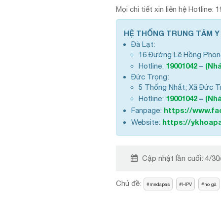
Mọi chi tiết xin liên hệ Hotline
HỆ THỐNG TRUNG TÂM Y
Đà Lạt:
16 Đường Lê Hồng Phon
19001042
–
(Nhá
Hotline:
Đức Trọng:
5 Thống Nhất; Xã Đức T
19001042
–
(Nhá
Hotline:
https://www.f
Fanpage:
https://ykhoapa
Website:
Cập nhật lần cuối:
4/30
Chủ đề:
medapas
HPV
ho gà