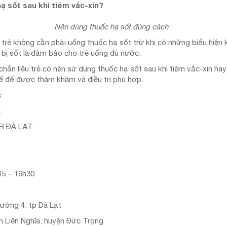
ạ sốt sau khi tiêm vắc-xin?
Nên dùng thuốc hạ sốt đúng cách
trẻ không cần phải uống thuốc hạ sốt trừ khi có những biểu hiện k
ẻ bị sốt là đảm bảo cho trẻ uống đủ nước.
ắn liệu trẻ có nên sử dụng thuốc hạ sốt sau khi tiêm vắc-xin hay k
ế để được thăm khám và điều trị phù hợp.
c
a
R ĐÀ LẠT
15 – 16h30
ường 4, tp Đà Lạt
n Liên Nghĩa, huyện Đức Trọng