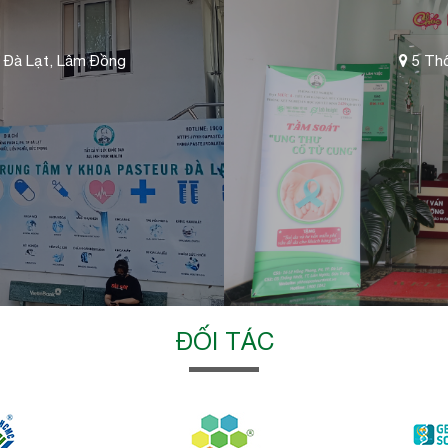
 Đà Lạt, Lâm Đồng
5 Thố
ĐỐI TÁC