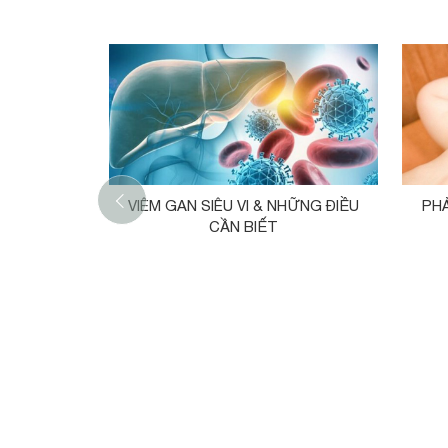
‹
VIÊM GAN SIÊU VI & NHỮNG ĐIỀU
PH
CẦN BIẾT