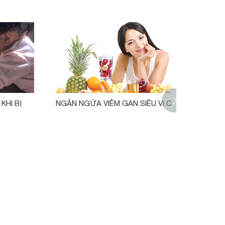
KHI BỊ
NGĂN NGỪA VIÊM GAN SIÊU VI C
NHỮ