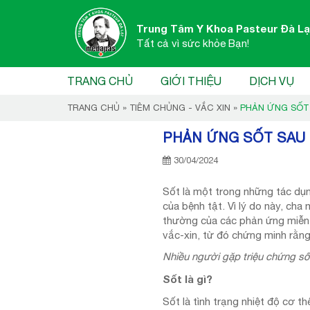
Trung Tâm Y Khoa Pasteur Đà Lạ
Tất cả vì sức khỏe Bạn!
TRANG CHỦ
GIỚI THIỆU
DỊCH VỤ
TRANG CHỦ
»
TIÊM CHỦNG - VẮC XIN
»
PHẢN ỨNG SỐT 
PHẢN ỨNG SỐT SAU 
30/04/2024
Sốt là một trong những tác dụ
của bệnh tật. Vì lý do này, cha
thường của các phản ứng miễn d
vắc-xin, từ đó chứng minh rằng
Nhiều người gặp triệu chứng số
Sốt là gì?
Sốt là tình trạng nhiệt độ cơ 