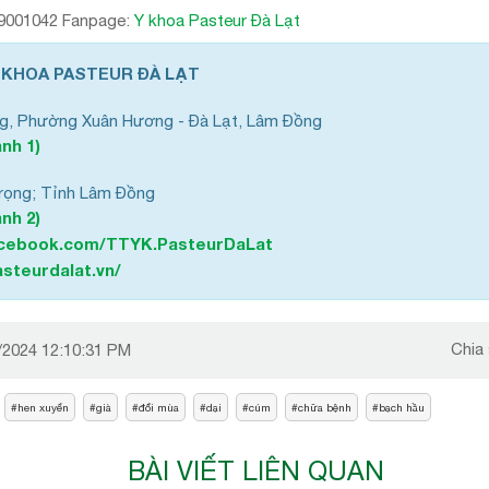
: 19001042 Fanpage:
Y khoa Pasteur Đà Lạt
 KHOA PASTEUR ĐÀ LẠT
g, Phường Xuân Hương - Đà Lạt, Lâm Đồng
nh 1)
rọng; Tỉnh Lâm Đồng
nh 2)
acebook.com/TTYK.PasteurDaLat
steurdalat.vn/
Chia
/2024 12:10:31 PM
hen xuyển
già
đổi mùa
dại
cúm
chữa bệnh
bạch hầu
BÀI VIẾT LIÊN QUAN