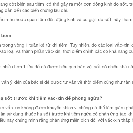
 tăng đột biến sau tiêm có thể gây ra một cơn động kinh do sốt. tr
g dẫn đến các biến chứng lâu dài.
ắc mắc hoặc quan tâm đến động kinh và co giật do sốt, hãy tham 
 tiêm
a trong vòng 1 tuần kể từ khi tiêm. Tuy nhiên, do các loại vắc-xi
vào loại và thành phần vắc-xin, thời điểm chính xác có khả năng x
n nhiều hơn 1 liều để có được hiệu quả bảo vệ, sốt có nhiều khả n
 vấn ý kiến của bác sĩ để được tư vấn về thời điểm cũng như tần s
hạ sốt trước khi tiêm vắc-xin để phòng ngừa?
êm vắc-xin không được khuyến khích vì chúng có thể làm giảm phả
hân sử dụng thuốc hạ sốt trước khi tiêm ngừa có phản ứng tạo kh
ều này chúng minh rằng phản ứng miễn dịch đối với vắc-xin thấp 