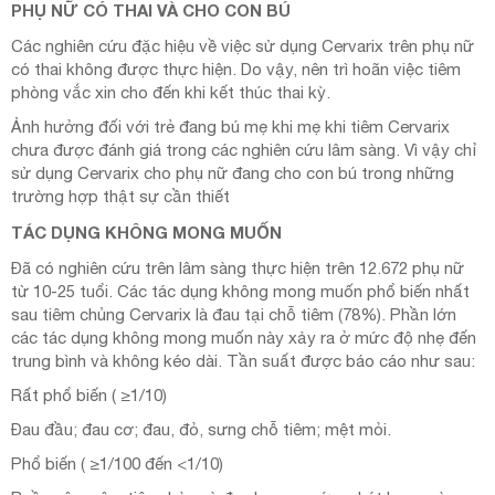
PHỤ NỮ CÓ THAI VÀ CHO CON BÚ
Các nghiên cứu đặc hiệu về việc sử dụng Cervarix trên phụ nữ
có thai không được thực hiện. Do vậy, nên trì hoãn việc tiêm
phòng vắc xin cho đến khi kết thúc thai kỳ.
Ảnh hưởng đối với trẻ đang bú mẹ khi mẹ khi tiêm Cervarix
chưa được đánh giá trong các nghiên cứu lâm sàng. Vì vậy chỉ
sử dụng Cervarix cho phụ nữ đang cho con bú trong những
trường hợp thật sự cần thiết
TÁC DỤNG KHÔNG MONG MUỐN
Đã có nghiên cứu trên lâm sàng thực hiện trên 12.672 phụ nữ
từ 10-25 tuổi. Các tác dụng không mong muốn phổ biến nhất
sau tiêm chủng Cervarix là đau tại chỗ tiêm (78%). Phần lớn
các tác dụng không mong muốn này xảy ra ở mức độ nhẹ đến
trung bình và không kéo dài. Tần suất được báo cáo như sau:
Rất phổ biến ( ≥1/10)
Đau đầu; đau cơ; đau, đỏ, sưng chỗ tiêm; mệt mỏi.
Phổ biến ( ≥1/100 đến <1/10)