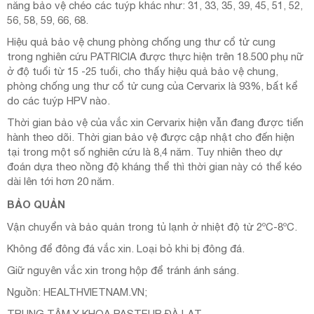
năng bảo vệ chéo các tuýp khác như: 31, 33, 35, 39, 45, 51, 52,
56, 58, 59, 66, 68.
Hiệu quả bảo vệ chung phòng chống ung thư cổ tử cung
trong nghiên cứu PATRICIA được thực hiện trên 18.500 phụ nữ
ở độ tuổi từ 15 -25 tuổi, cho thấy hiệu quả bảo vệ chung,
phòng chống ung thư cổ tử cung của Cervarix là 93%, bất kể
do các tuýp HPV nào.
Thời gian bảo vệ của vắc xin Cervarix hiện vẫn đang được tiến
hành theo dõi. Thời gian bảo vệ được cập nhật cho đến hiện
tại trong một số nghiên cứu là 8,4 năm. Tuy nhiên theo dự
đoán dựa theo nồng độ kháng thể thì thời gian này có thể kéo
dài lên tới hơn 20 năm.
BẢO QUẢN
Vận chuyển và bảo quản trong tủ lạnh ở nhiệt độ từ 2ºC-8ºC.
Không để đông đá vắc xin. Loại bỏ khi bị đông đá.
Giữ nguyên vắc xin trong hộp để tránh ánh sáng.
Nguồn: HEALTHVIETNAM.VN;
TRUNG TÂM Y KHOA PASTEUR ĐÀ LẠT