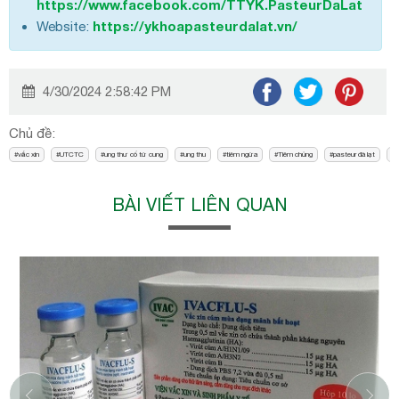
https://www.facebook.com/TTYK.PasteurDaLat
https://ykhoapasteurdalat.vn/
Website:
4/30/2024 2:58:42 PM
Chủ đề:
vắc xin
UTCTC
ung thư cổ tử cung
ung thu
tiêm ngừa
Tiêm chủng
pasteur đà lạt
n
BÀI VIẾT LIÊN QUAN
‹