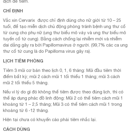
dịch để tiêm.
CHỈ ĐỊNH
Vắc xin Cervarix được chỉ định dùng cho nữ giới từ 10 – 25
tuổi, để tạo miễn dịch chủ động phòng tránh bệnh ung thư cổ
tử cung cho phụ nữ (ung thư biểu mô vảy và ung thư biểu mô
tuyến cổ tử cung). Bằng cách chống lại nhiễm mới và nhiễm
dai dẳng gây ra bởi Papillomavirus ở người. (99,7% các ca ung
thư cổ tử cung là do Papilloma virus gây ra).
LỊCH TIÊM PHÒNG
Tiêm 3 mũi cơ bản theo lịch 0, 1, 6 tháng: Mũi đầu tiêm thời
điểm bất kỳ; mũi 2 cách mũi 1 tối thiểu 1 tháng; mũi 3 cách
mũi 2 tối thiểu 5 tháng.
Nếu vì lý do gì đó không thể tiêm được theo đúng lịch, thì có
thể áp dụng phác đồ linh động: Mũi 2 có thể tiêm cách mũi 1
khoảng từ 1 – 2,5 tháng; Mũi 3 có thể tiêm cách mũi 1 trong
khoảng từ 6 -12 tháng.
Hiện tại chưa có khuyến cáo phải tiêm nhắc lại.
CÁCH DÙNG