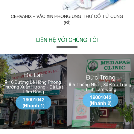
CERVARIX – VẮC XIN PHÒNG UNG THƯ CỔ TỬ CUNG
(BỈ)
LIÊN HỆ VỚI CHÚNG TÔI
Đà Lạt
Đức Trọng
16 Đường Lê Hồng Phong,
5 Thống Nhất; Xã Đức Trọng;
Phường Xuân Hương - Đà Lạt,
Tỉnh Lâm Đồng
Lâm Đồng
19001042
19001042
(Nhánh 2)
(Nhánh 1)