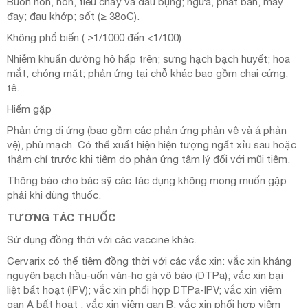
Buồn nôn, nôn, tiêu chảy và đau bụng; ngứa, phát ban, mày
đay; đau khớp; sốt (≥ 38oC).
Không phổ biến ( ≥1/1000 đến <1/100)
Nhiễm khuẩn đường hô hấp trên; sưng hạch bạch huyết; hoa
mắt, chóng mặt; phản ứng tại chỗ khác bao gồm chai cứng,
tê.
Hiếm gặp
Phản ứng dị ứng (bao gồm các phản ứng phản vệ và á phản
vệ), phù mạch. Có thể xuất hiện hiện tượng ngất xỉu sau hoặc
thậm chí trước khi tiêm do phản ứng tâm lý đối với mũi tiêm.
Thông báo cho bác sỹ các tác dụng không mong muốn gặp
phải khi dùng thuốc.
TƯƠNG TÁC THUỐC
Sử dụng đồng thời với các vaccine khác.
Cervarix có thể tiêm đồng thời với các vắc xin: vắc xin kháng
nguyên bạch hầu-uốn ván-ho gà vô bào (DTPa); vắc xin bại
liệt bất hoạt (IPV); vắc xin phối hợp DTPa-IPV; vắc xin viêm
gan A bất hoạt , vắc xin viêm gan B; vắc xin phối hợp viêm