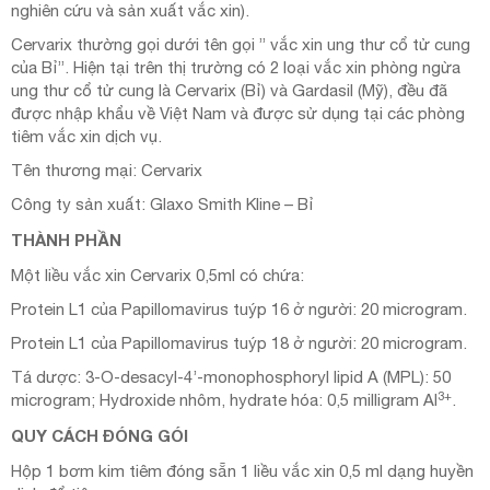
nghiên cứu và sản xuất vắc xin).
Cervarix thường gọi dưới tên gọi ” vắc xin ung thư cổ tử cung
của Bỉ”. Hiện tại trên thị trường có 2 loại vắc xin phòng ngừa
ung thư cổ tử cung là Cervarix (Bỉ) và Gardasil (Mỹ), đều đã
được nhập khẩu về Việt Nam và được sử dụng tại các phòng
tiêm vắc xin dịch vụ.
Tên thương mại: Cervarix
Công ty sản xuất: Glaxo Smith Kline – Bỉ
THÀNH PHẦN
Một liều vắc xin Cervarix 0,5ml có chứa:
Protein L1 của Papillomavirus tuýp 16 ở người: 20 microgram.
Protein L1 của Papillomavirus tuýp 18 ở người: 20 microgram.
Tá dược: 3-O-desacyl-4’-monophosphoryl lipid A (MPL): 50
3+
microgram; Hydroxide nhôm, hydrate hóa: 0,5 milligram Al
.
QUY CÁCH ĐÓNG GÓI
Hộp 1 bơm kim tiêm đóng sẵn 1 liều vắc xin 0,5 ml dạng huyền