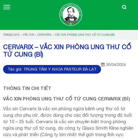
TRANG CHỦ
»
VẮC XIN
»
CERVARIX – VẮC XIN PHÒNG UNG THƯ CỔ TỬ CUNG (BỈ)
CERVARIX – VẮC XIN PHÒNG UNG THƯ CỔ
TỬ CUNG (BỈ)
30/04/2024
Tác giả:
TRUNG TÂM Y KHOA PASTEUR ĐÀ LẠT
THÔNG TIN CHI TIẾT
VẮC XIN PHÒNG UNG THƯ CỔ TỬ CUNG CERVARIX (BỈ)
Vắc xin Cervarix là vắc xin phòng ngừa bệnh ung thư cổ tử
cung cho phụ nữ, được dùng cho các đối tượng trong độ tuổi
từ 10 – 25 tuổi. Cervarix là vắc xin chuyên biệt trong phòng
ngừa ung thư cổ tử cung, do công ty Glaxo Smith Kline nghiên
cứu và phát triển (Công ty lớn nhất thế giới trong lĩnh vực