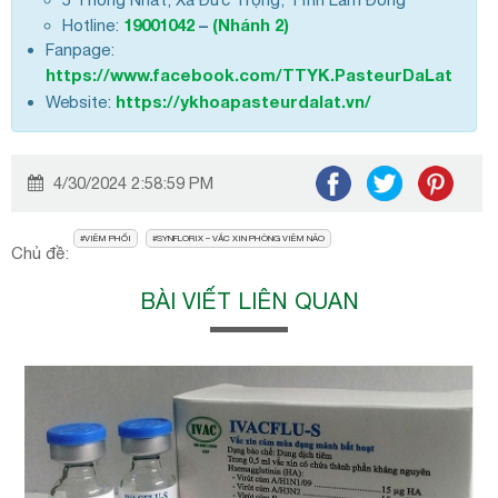
19001042
–
(Nhánh 2)
Hotline:
Fanpage:
https://www.facebook.com/TTYK.PasteurDaLat
https://ykhoapasteurdalat.vn/
Website:
4/30/2024 2:58:59 PM
VIÊM PHỔI
SYNFLORIX – VẮC XIN PHÒNG VIÊM NÃO
Chủ đề:
BÀI VIẾT LIÊN QUAN