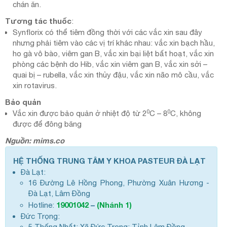
chán ăn.
Tương tác thuốc
:
Synflorix có thể tiêm đồng thời với các vắc xin sau đây
nhưng phải tiêm vào các vị trí khác nhau: vắc xin bạch hầu,
ho gà vô bào, viêm gan B, vắc xin bại liệt bất hoạt, vắc xin
phòng các bệnh do Hib, vắc xin viêm gan B, vắc xin sởi –
quai bị – rubella, vắc xin thủy đậu, vắc xin não mô cầu, vắc
xin rotavirus.
Bảo quản
0
0
Vắc xin được bảo quản ở nhiệt độ từ 2
C – 8
C, không
được để đông băng
Nguồn: mims.co
HỆ THỐNG TRUNG TÂM Y KHOA PASTEUR ĐÀ LẠT
Đà Lạt:
16 Đường Lê Hồng Phong, Phường Xuân Hương -
Đà Lạt, Lâm Đồng
19001042
–
(Nhánh 1)
Hotline:
Đức Trọng:
5 Thống Nhất; Xã Đức Trọng; Tỉnh Lâm Đồng