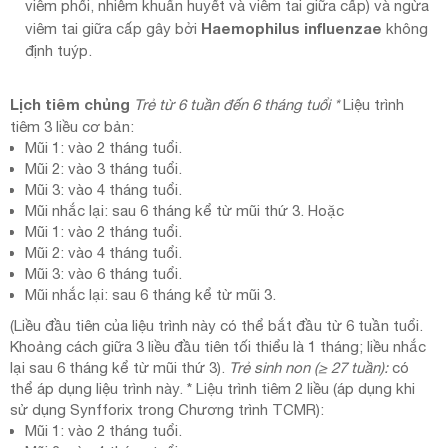
viêm phổi, nhiễm khuẩn huyết và viêm tai giữa cấp) và ngừa
Haemophilus influenzae
viêm tai giữa cấp gây bởi
không
định tuýp.
Lịch tiêm chủng
Trẻ từ 6 tuần đến 6 tháng tuổi
*
Liệu trình
tiêm 3 liều cơ bản:
Mũi 1: vào 2 tháng tuổi.
Mũi 2: vào 3 tháng tuổi.
Mũi 3: vào 4 tháng tuổi.
Mũi nhắc lại: sau 6 tháng kể từ mũi thứ 3. Hoặc
Mũi 1: vào 2 tháng tuổi.
Mũi 2: vào 4 tháng tuổi.
Mũi 3: vào 6 tháng tuổi.
Mũi nhắc lại: sau 6 tháng kể từ mũi 3.
(Liều đầu tiên của liệu trình này có thể bắt đầu từ 6 tuần tuổi.
Khoảng cách giữa 3 liều đầu tiên tối thiểu là 1 tháng; liều nhắc
lại sau 6 tháng kể từ mũi thứ 3).
Trẻ sinh non (≥ 27 tuần):
có
thể áp dụng liệu trình này. * Liệu trình tiêm 2 liều (áp dụng khi
sử dụng Synfforix trong Chương trình TCMR):
Mũi 1: vào 2 tháng tuổi.