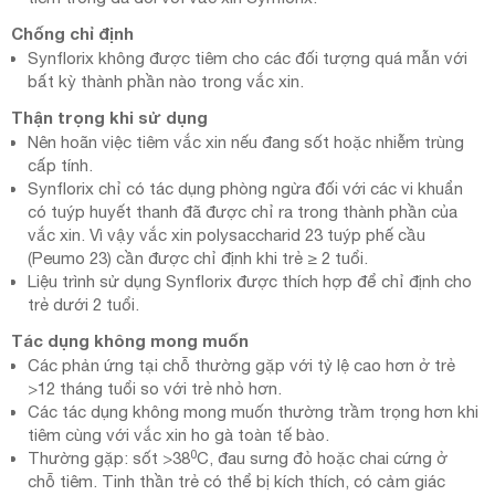
Chống chỉ định
Synflorix không được tiêm cho các đối tượng quá mẫn với
bất kỳ thành phần nào trong vắc xin.
Thận trọng khi sử dụng
Nên hoãn việc tiêm vắc xin nếu đang sốt hoặc nhiễm trùng
cấp tính.
Synflorix chỉ có tác dụng phòng ngừa đối với các vi khuẩn
có tuýp huyết thanh đã được chỉ ra trong thành phần của
vắc xin. Vì vậy vắc xin polysaccharid 23 tuýp phế cầu
(Peumo 23) cần được chỉ định khi trẻ ≥ 2 tuổi.
Liệu trình sử dụng Synflorix được thích hợp để chỉ định cho
trẻ dưới 2 tuổi.
Tác dụng không mong muốn
Các phản ứng tại chỗ thường gặp với tỷ lệ cao hơn ở trẻ
>12 tháng tuổi so với trẻ nhỏ hơn.
Các tác dụng không mong muốn thường trầm trọng hơn khi
tiêm cùng với vắc xin ho gà toàn tế bào.
0
Thường gặp: sốt >38
C, đau sưng đỏ hoặc chai cứng ở
chỗ tiêm. Tinh thần trẻ có thể bị kích thích, có cảm giác