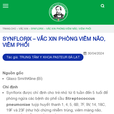
TRANG CHỦ
»
VẮC XIN
»
SYNFLORIX – VẮC XIN PHÒNG VIÊM NÃO, VIÊM PHỔI
SYNFLORIX – VẮC XIN PHÒNG VIÊM NÃO,
VIÊM PHỔI
30/04/2024
Tác giả:
TRUNG TÂM Y KHOA PASTEUR ĐÀ LẠT
Nguồn gốc
Glaxo SmithKline (Bỉ)
Chỉ định
Synflorix được chỉ định cho trẻ nhỏ từ 6 tuần đến 5 tuổi để
Streptococcus
phòng ngừa các bệnh do phế cầu
pneumoniae
tuýp huyết thanh 1, 4, 5, 6B, 7F, 9V, 14, 18C,
19F và 23F (như hội chứng nhiễm trùng, viêm màng não,