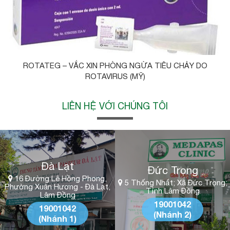
ROTATEG – VẮC XIN PHÒNG NGỪA TIÊU CHẢY DO
ROTAVIRUS (MỸ)
LIÊN HỆ VỚI CHÚNG TÔI
Đà Lạt
Đức Trọng
16 Đường Lê Hồng Phong,
5 Thống Nhất; Xã Đức Trọng;
Phường Xuân Hương - Đà Lạt,
Tỉnh Lâm Đồng
Lâm Đồng
19001042
19001042
(Nhánh 2)
(Nhánh 1)