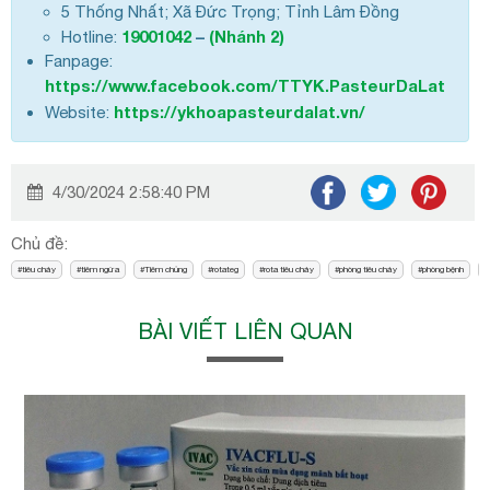
5 Thống Nhất; Xã Đức Trọng; Tỉnh Lâm Đồng
19001042
–
(Nhánh 2)
Hotline:
Fanpage:
https://www.facebook.com/TTYK.PasteurDaLat
https://ykhoapasteurdalat.vn/
Website:
4/30/2024 2:58:40 PM
Chủ đề:
tiêu chảy
tiêm ngừa
Tiêm chủng
rotateg
rota tiêu chảy
phòng tiêu chảy
phòng bệnh
BÀI VIẾT LIÊN QUAN