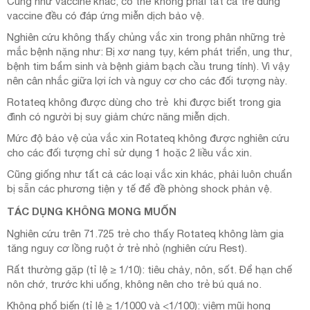
Cũng như vaccine khác, có thể không phải tất cả trẻ dùng
vaccine đều có đáp ứng miễn dịch bảo vệ.
Nghiên cứu không thấy chủng vắc xin trong phân những trẻ
mắc bệnh nặng như: Bị xơ nang tụy, kém phát triển, ung thư,
bệnh tim bẩm sinh và bệnh giảm bạch cầu trung tính). Vì vậy
nên cân nhắc giữa lợi ích và nguy cơ cho các đối tượng này.
Rotateq không được dùng cho trẻ khi được biết trong gia
đình có người bị suy giảm chức năng miễn dịch.
Mức độ bảo vệ của vắc xin Rotateq không được nghiên cứu
cho các đối tượng chỉ sử dụng 1 hoặc 2 liều vắc xin.
Cũng giống như tất cả các loại vắc xin khác, phải luôn chuẩn
bị sẵn các phương tiện y tế để đề phòng shock phản vệ.
TÁC DỤNG KHÔNG MONG MUỐN
Nghiên cứu trên 71.725 trẻ cho thấy Rotateq không làm gia
tăng nguy cơ lồng ruột ở trẻ nhỏ (nghiên cứu Rest).
Rất thường gặp (tỉ lệ ≥ 1/10): tiêu chảy, nôn, sốt. Để hạn chế
nôn chớ, trước khi uống, không nên cho trẻ bú quá no.
Không phổ biến (tỉ lệ ≥ 1/1000 và <1/100): viêm mũi họng