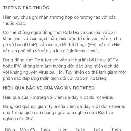
TƯƠNG TÁC THUỐC
Hiện nay chưa ghi nhận trường hợp có tương tác với các
thuốc khác.
Có thể chủng ngừa đồng thời Rotateq và các loại vắc xin
khác như: vắc xin bạch hầu, biến độc tố uốn ván, vắc xin ho
gà vô bào (DTaP), vắc xin bại liệt bất hoạt (IPV), vắc xin Hib,
vắc xin phế cầu và vắc xin lục giá (Infanrix Hexa).
Dùng đồng thời Rotateq với vắc xin bại liệt bất hoạt (OPV
hoặc IPV) không làm ảnh hưởng đến đáp ứng miễn dịch đối
với kháng nguyên virus bại liệt. Tuy nhiên có thể làm giảm một
phần các đáp ứng miễn dịch đối với vắc xin Rotateq.
HIỆU QUẢ BẢO VỆ CỦA VẮC XIN ROTATEQ
Hiệu quả của Rotateq với viêm dạ dày ruột do rotavirus:
Bảng kết quả sự giảm tỷ lệ của viêm dạ dày ruột do rotavirus
qua 1 mùa dịch sau chủng ngừa qua nghiên cứu Rest và
nghiên cứu 007.
Bệnh
Mức độ
Tuýp
Tuýp
Tuýp
Tuýp
Tuýp