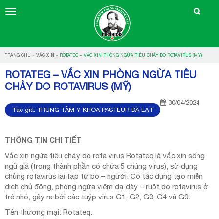
TRANG CHỦ
»
VẮC XIN
»
ROTATEG – VẮC XIN PHÒNG NGỪA TIÊU CHẢY DO ROTAVIRUS (MỸ)
ROTATEG – VẮC XIN PHÒNG NGỪA TIÊU
CHẢY DO ROTAVIRUS (MỸ)
30/04/2024
Tác giả:
TRUNG TÂM Y KHOA PASTEUR ĐÀ LẠT
THÔNG TIN CHI TIẾT
Vắc xin ngừa tiêu chảy do rota virus Rotateq là vắc xin sống,
ngũ giá (trong thành phần có chứa 5 chủng virus), sử dụng
chủng rotavirus lai tạp từ bò – người. Có tác dụng tạo miễn
dịch chủ động, phòng ngừa viêm dạ dày – ruột do rotavirus ở
trẻ nhỏ, gây ra bởi các tuýp virus G1, G2, G3, G4 và G9.
Tên thương mại: Rotateq.