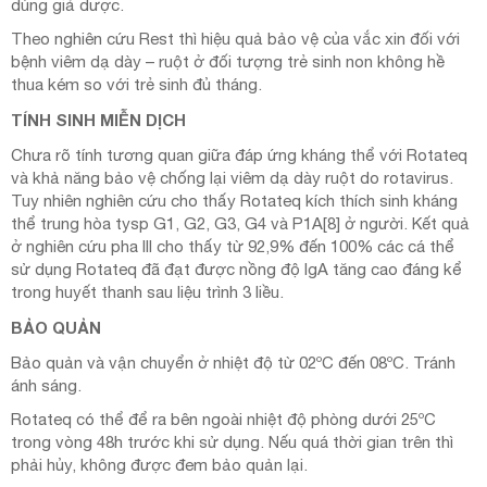
dùng giả dược.
Theo nghiên cứu Rest thì hiệu quả bảo vệ của vắc xin đối với
bệnh viêm dạ dày – ruột ở đối tượng trẻ sinh non không hề
thua kém so với trẻ sinh đủ tháng.
TÍNH SINH MIỄN DỊCH
Chưa rõ tính tương quan giữa đáp ứng kháng thể với Rotateq
và khả năng bảo vệ chống lại viêm dạ dày ruột do rotavirus.
Tuy nhiên nghiên cứu cho thấy Rotateq kích thích sinh kháng
thể trung hòa tysp G1, G2, G3, G4 và P1A[8] ở người. Kết quả
ở nghiên cứu pha III cho thấy từ 92,9% đến 100% các cá thể
sử dụng Rotateq đã đạt được nồng độ IgA tăng cao đáng kể
trong huyết thanh sau liệu trình 3 liều.
BẢO QUẢN
Bảo quản và vận chuyển ở nhiệt độ từ 02ºC đến 08ºC. Tránh
ánh sáng.
Rotateq có thể để ra bên ngoài nhiệt độ phòng dưới 25ºC
trong vòng 48h trước khi sử dụng. Nếu quá thời gian trên thì
phải hủy, không được đem bảo quản lại.