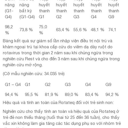
nặng
nặng
huyết
huyết
huyết
huyết
huyết
(G1-
bất kỳ
thanh
thanh
thanh
thanh
thanh
G4)
(G1-G4)
G1
G2
G3
G4
G9
98,2
75,0
73,8 %
63,4 %
55,6 %
48,1 %
74,1
%
%
Bảng kết quả sự giảm số lần nhập viện điều trị nội trú và
khám ngoại trú tại khoa cấp cứu do viêm dạ dày ruột do
rotavirus trong thời gian 2 năm sau khi chủng ngừa trong
nghiên cứu Rest và cho đến 3 năm sau khi chủng ngừa trong
nghiên cứu mở rộng.
(Cỡ mẫu nghiên cứu: 34.035 trẻ)
G1 – G4
G1
G2
G3
G4
G9
94,4 %
95,5 %
81,9 %
89,0 %
83,4 %
94,2 %
Hiệu quả và tính an toàn của Rotateq đối với trẻ sinh non:
Nghiên cứu cho thấy tính an toàn và hiệu quả của Rotateq ở
trẻ đẻ non thiếu tháng (tuổi thai từ 25 đến 36 tuần), cho thấy
vắc xin không làm gia tăng các tác dụng phụ so với nhóm trẻ