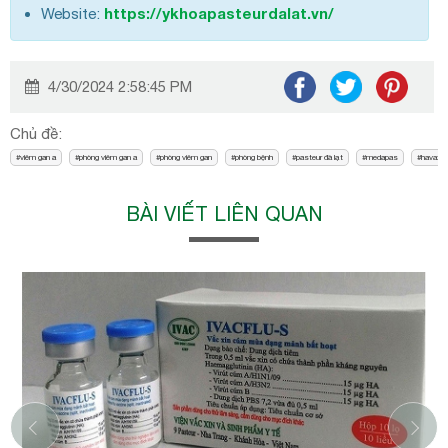
https://ykhoapasteurdalat.vn/
Website:
4/30/2024 2:58:45 PM
Chủ đề:
viêm gan a
phòng viêm gan a
phòng viêm gan
phòng bệnh
pasteur đà lạt
medapas
havax
BÀI VIẾT LIÊN QUAN
‹