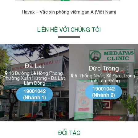
Havax – Vắc xin phòng viêm gan A (Việt Nam)
LIÊN HỆ VỚI CHÚNG TÔI
Đà Lạt
Đức Trọng
16 Đường Lê Hồng Phong,
5 Thống Nhất; Xã Đức Trọng;
Phường Xuân Hương - Đà Lạt,
Tỉnh Lâm Đồng
Lâm Đồng
19001042
19001042
(Nhánh 2)
(Nhánh 1)
ĐỐI TÁC