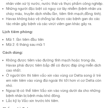
nhân viên xử lý nước, nước thải và thực phẩm công nghiệp.
Những người đặc biệt có nguy cơ lây nhiễm (bệnh nhân ưa
chảy máu, truyền dịch nhiều lần, tiêm tĩnh mạch,đồng tính).
Havax không bảo vệ chống lại được các bệnh gan do các
tác nhân gây bệnh và các virút viêm gan khác gây ra.
Lịch tiêm phòng:
Mũi 1: lần tiêm đầu tiên
Mũi 2: 6 tháng sau mũi 1
Cách dùng:
Không được tiêm vào đường tĩnh mạch hoặc trong da,
Havax phải được tiêm bắp để có được đáp ứng miễn dịch
cao nhất.
Ở người lớn thì tiêm vắc-xin vào vùng cơ Delta song ở trẻ
em nên tiêm vào vùng đùi ngoài thì tốt hơn vì cơ Delta còn
nhỏ.
Ngoại lệ có thể tiêm Vắc-xin vào vùng dưới da cho những
bệnh nhân bị bệnh máu khó đông.
Lắc kỹ lọ Vắc-xin trước khi tiêm.