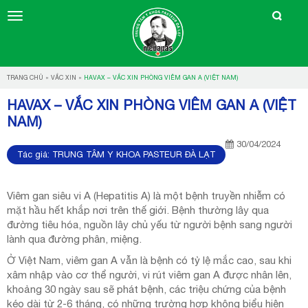
TRANG CHỦ
»
VẮC XIN
»
HAVAX – VẮC XIN PHÒNG VIÊM GAN A (VIỆT NAM)
HAVAX – VẮC XIN PHÒNG VIÊM GAN A (VIỆT
NAM)
30/04/2024
Tác giả:
TRUNG TÂM Y KHOA PASTEUR ĐÀ LẠT
Viêm gan siêu vi A (Hepatitis A) là một bệnh truyền nhiễm có
mặt hầu hết khắp nơi trên thế giới. Bệnh thường lây qua
đường tiêu hóa, nguồn lây chủ yếu từ người bệnh sang người
lành qua đường phân, miệng.
Ở Việt Nam, viêm gan A vẫn là bệnh có tỷ lệ mắc cao, sau khi
xâm nhập vào cơ thể người, vi rút viêm gan A được nhân lên,
khoảng 30 ngày sau sẽ phát bệnh, các triệu chứng của bệnh
kéo dài từ 2-6 tháng, có những trường hợp không biểu hiện