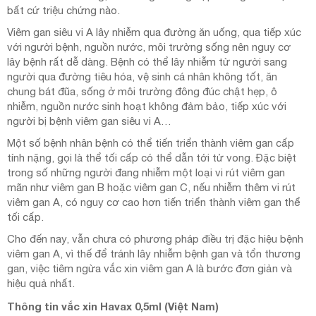
bất cứ triệu chứng nào.
Viêm gan siêu vi A lây nhiễm qua đường ăn uống, qua tiếp xúc
với người bệnh, nguồn nước, môi trường sống nên nguy cơ
lây bệnh rất dễ dàng. Bệnh có thể lây nhiễm từ người sang
người qua đường tiêu hóa, vệ sinh cá nhân không tốt, ăn
chung bát đũa, sống ở môi trường đông đúc chật hẹp, ô
nhiễm, nguồn nước sinh hoạt không đảm bảo, tiếp xúc với
người bị bệnh viêm gan siêu vi A…
Một số bệnh nhân bệnh có thể tiến triển thành viêm gan cấp
tính nặng, gọi là thể tối cấp có thể dẫn tới tử vong. Đặc biệt
trong số những người đang nhiễm một loại vi rút viêm gan
mãn như viêm gan B hoặc viêm gan C, nếu nhiễm thêm vi rút
viêm gan A, có nguy cơ cao hơn tiến triển thành viêm gan thể
tối cấp.
Cho đến nay, vẫn chưa có phương pháp điều trị đặc hiệu bệnh
viêm gan A, vì thế để tránh lây nhiễm bệnh gan và tổn thương
gan, việc tiêm ngừa vắc xin viêm gan A là bước đơn giản và
hiệu quả nhất.
Thông tin vắc xin Havax 0,5ml (Việt Nam)