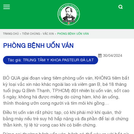
TRANG CHỦ
»
TIÊM CHỦNG - VẮC XIN
»
PHÒNG BỆNH UỐN VÁN
PHÒNG BỆNH UỐN VÁN
30/04/2024
Tác giả:
TRUNG TÂM Y KHOA PASTEUR ĐÀ LẠT
BỎ QUA giai đoạn vàng tiêm phòng uốn ván, KHÔNG tiêm bất
kỳ loại vắc xin nào khác ngoài lao và viêm gan B, bé 18 tháng
tuổi (ngụ Q.Bình Thạnh, TP.HCM) đột nhiên bị uốn ván, sốt cao
5 ngày, không há được miệng do cứng hàm, khó ăn uống,
thỉnh thoảng ưỡn cong người và tím môi khi gồng…
Điều trị uốn ván rất phức tạp, có khi phải mở khí quản, thở
bằng máy nếu trẻ suy hô hấp nặng và đa phần để lại di chứng
thần kinh, tỷ lệ tử vong cao khi có biến chứng.