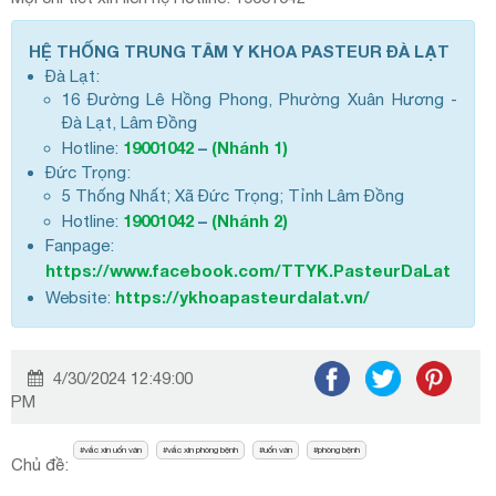
HỆ THỐNG TRUNG TÂM Y KHOA PASTEUR ĐÀ LẠT
Đà Lạt:
16 Đường Lê Hồng Phong, Phường Xuân Hương -
Đà Lạt, Lâm Đồng
19001042
–
(Nhánh 1)
Hotline:
Đức Trọng:
5 Thống Nhất; Xã Đức Trọng; Tỉnh Lâm Đồng
19001042
–
(Nhánh 2)
Hotline:
Fanpage:
https://www.facebook.com/TTYK.PasteurDaLat
https://ykhoapasteurdalat.vn/
Website:
4/30/2024 12:49:00
PM
vắc xin uốn ván
vắc xin phòng bệnh
uốn ván
phòng bệnh
Chủ đề: