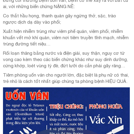
Đừng coi thường bệnh uốn ván, bệnh có thể xảy ra với bất cứ
ai, với những biến chứng NẶNG NỀ:
Co thắt hầu họng, thanh quản gây ngừng thở, sặc, trào
ngược dịch dạ dày vào phổi;
Xuất hiện nhiễm trùng như viêm phế quản, viêm phổi, nhiễm
khuẩn vết mở khí quản, viêm nơi tiêm truyền tĩnh mạch, nhiễm
trùng đường tiết niệu…
Rối loạn thăng bằng nước và điện giải, suy thận, nguy cơ tử
vong cao kèm theo các biến chứng khác như suy dinh dưỡng,
cứng khớp, loét vùng tỳ đè, đứt lưỡi do cắn phải gãy răng…
Tiêm phòng uốn ván cho người lớn, đặc biệt là phụ nữ có thai,
trẻ nhỏ là cách tốt nhất giúp chúng ta phòng bệnh HIỆU QUẢ.