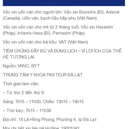
Vắc xin uốn ván cho người lớn: Vắc xin Boostrix (Bỉ), Adacel
(Canada), Uốn ván, bạch hầu hấp phụ (Việt Nam).
Vắc xin uốn ván cho trẻ từ 2 tháng tuổi: Vắc xin Hexaxim
(Pháp), Infanrix Hexa (Bỉ), Pentaxim (Pháp).
Vắc xin uốn ván cho bà bầu: VAT (Việt Nam).
TIÊM CHỦNG ĐẦY ĐỦ VÀ ĐÚNG LỊCH – VÌ LỢI ÍCH CỦA THẾ
HỆ TƯƠNG LAI
Nguồn: VNVC, BYT
TRUNG TÂM Y KHOA PASTEUR ĐÀ LẠT
Thời gian làm việc:
– Từ thứ 2 đến thứ 6:
Sáng: 7h15 – 11h30, Chiều: 13h15 – 16h15
– Thứ bảy: 7h15 – 11h30
Địa chỉ: 16 Lê Hồng Phong, Phường 4, tp Đà Lạt
Mọi chi tiết xin liên hệ Hotline: 19001042