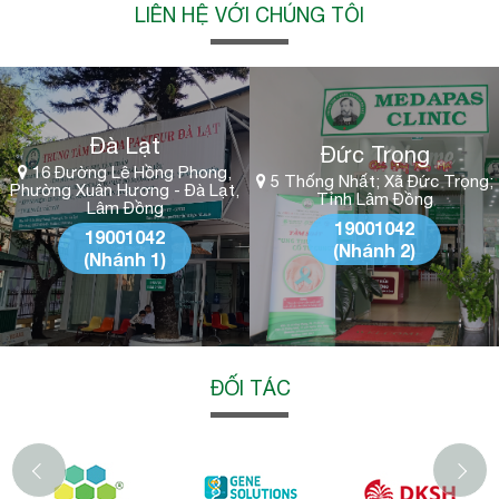
LIÊN HỆ VỚI CHÚNG TÔI
Đà Lạt
Đức Trọng
16 Đường Lê Hồng Phong,
5 Thống Nhất; Xã Đức Trọng;
Phường Xuân Hương - Đà Lạt,
Tỉnh Lâm Đồng
Lâm Đồng
19001042
19001042
(Nhánh 2)
(Nhánh 1)
ĐỐI TÁC
‹