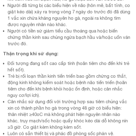
Người đã từng bị các biểu hiện về não (hôn mê, bất tỉnh, co
giật kéo dài) xảy ra trong vòng 7 ngày do trước đó đã dùng
1 vắc xin chứa kháng nguyên ho gà, ngoài ra không tìm
được nguyên nhân nào khác.
Người có tiền sử giảm tiểu cầu thoáng qua hoặc biến
chứng thần kinh sau chủng ngừa bạch hầu và/hoặc uốn ván
trước đó.
Thận trọng khi sử dụng:
Đối tượng đang sốt cao cấp tính (hoãn tiêm cho đến khi trẻ
hết sốt).
Trẻ bị rối loạn thần kinh tiến triển bao gồm chứng co thắt,
động kinh không kiểm soát hoặc bệnh não tiến triển (hoãn
tiêm cho đến khi bệnh khỏi hoặc ổn định, hoặc cân nhắc
nguy cơ/lợi ích).
Cân nhắc sử dụng đối với trường hợp sau tiêm chủng vắc
xin có thành phần ho gà trong vòng 48 giờ có biểu hiện:
thân nhiệt ≥40oC mà không phát hiện nguyên nhân nào
khác, trụy mạch/sốc hoặc quấy khóc kéo dài dỗ không nín
≥3 giờ. Co giật kèm không kèm sốt.
Luôn có sẵn thiết bị và phác đồ phòng sốc phản vệ.