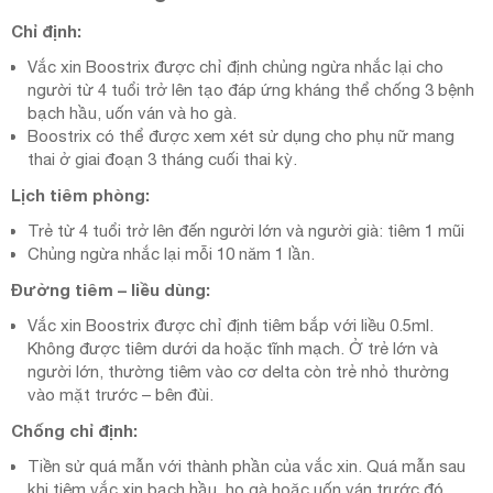
Chỉ định:
Vắc xin Boostrix được chỉ định chủng ngừa nhắc lại cho
người từ 4 tuổi trở lên tạo đáp ứng kháng thể chống 3 bệnh
bạch hầu, uốn ván và ho gà.
Boostrix có thể được xem xét sử dụng cho phụ nữ mang
thai ở giai đoạn 3 tháng cuối thai kỳ.
Lịch tiêm phòng:
Trẻ từ 4 tuổi trở lên đến người lớn và người già: tiêm 1 mũi
Chủng ngừa nhắc lại mỗi 10 năm 1 lần.
Đường tiêm – liều dùng:
Vắc xin Boostrix được chỉ định tiêm bắp với liều 0.5ml.
Không được tiêm dưới da hoặc tĩnh mạch. Ở trẻ lớn và
người lớn, thường tiêm vào cơ delta còn trẻ nhỏ thường
vào mặt trước – bên đùi.
Chống chỉ định:
Tiền sử quá mẫn với thành phần của vắc xin. Quá mẫn sau
khi tiêm vắc xin bạch hầu, ho gà hoặc uốn ván trước đó.