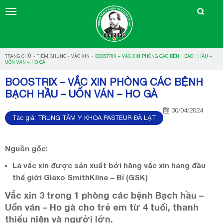
TRANG CHỦ
»
TIÊM CHỦNG - VẮC XIN
»
BOOSTRIX – VẮC XIN PHÒNG CÁC BỆNH BẠCH HẦU –
UỐN VÁN – HO GÀ
BOOSTRIX – VẮC XIN PHÒNG CÁC BỆNH
BẠCH HẦU – UỐN VÁN – HO GÀ
30/04/2024
Tác giả:
TRUNG TÂM Y KHOA PASTEUR ĐÀ LẠT
Nguồn gốc:
Là vắc xin được sản xuất bởi hãng vắc xin hàng đầu
thế giới Glaxo SmithKline – Bỉ (GSK)
Vắc xin 3 trong 1 phòng các bệnh Bạch hầu –
Uốn ván – Ho gà cho trẻ em từ 4 tuổi, thanh
thiếu niên và người lớn.