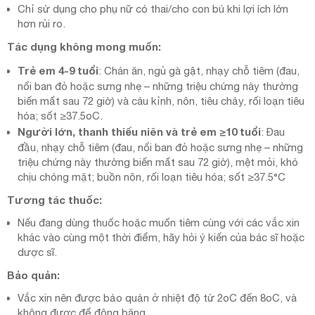
Chỉ sử dụng cho phụ nữ có thai/cho con bú khi lợi ích lớn
hơn rủi ro.
Tác dụng không mong muốn:
Trẻ em 4-9 tuổi
: Chán ăn, ngủ gà gật, nhạy chỗ tiêm (đau,
nổi ban đỏ hoặc sưng nhẹ – những triệu chứng này thường
biến mất sau 72 giờ) và cáu kỉnh, nôn, tiêu chảy, rối loạn tiêu
hóa; sốt ≥37.5oC.
Người lớn, thanh thiếu niên và trẻ em ≥10 tuổi
: Đau
đầu, nhạy chỗ tiêm (đau, nổi ban đỏ hoặc sưng nhẹ – những
triệu chứng này thường biến mất sau 72 giờ), mệt mỏi, khó
chịu chóng mặt; buồn nôn, rối loạn tiêu hóa; sốt ≥37.5°C
Tương tác thuốc:
Nếu đang dùng thuốc hoặc muốn tiêm cùng với các vắc xin
khác vào cùng một thời điểm, hãy hỏi ý kiến của bác sĩ hoặc
dược sĩ.
Bảo quản:
Vắc xin nên được bảo quản ở nhiệt độ từ 2oC đến 8oC, và
không được để đông băng.