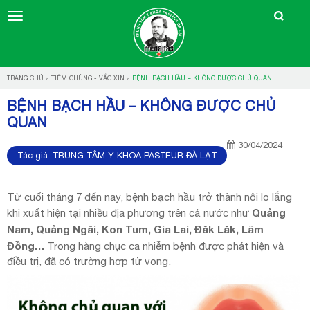
TRANG CHỦ
»
TIÊM CHỦNG - VẮC XIN
»
BỆNH BẠCH HẦU – KHÔNG ĐƯỢC CHỦ QUAN
BỆNH BẠCH HẦU – KHÔNG ĐƯỢC CHỦ
QUAN
30/04/2024
Tác giả:
TRUNG TÂM Y KHOA PASTEUR ĐÀ LẠT
Từ cuối tháng 7 đến nay, bệnh bạch hầu trở thành nỗi lo lắng
Quảng
khi xuất hiện tại nhiều địa phương trên cả nước như
Nam, Quảng Ngãi, Kon Tum, Gia Lai, Đăk Lăk, Lâm
Đồng…
Trong hàng chục ca nhiễm bệnh được phát hiện và
điều trị, đã có trường hợp tử vong.