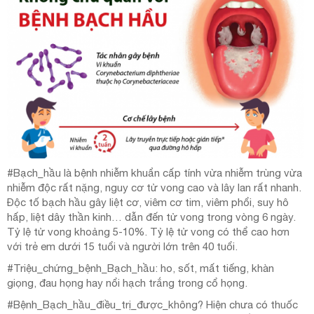
#Bạch_hầu là bệnh nhiễm khuẩn cấp tính vừa nhiễm trùng vừa
nhiễm độc rất nặng, nguy cơ tử vong cao và lây lan rất nhanh.
Độc tố bạch hầu gây liệt cơ, viêm cơ tim, viêm phổi, suy hô
hấp, liệt dây thần kinh… dẫn đến tử vong trong vòng 6 ngày.
Tỷ lệ tử vong khoảng 5-10%. Tỷ lệ tử vong có thể cao hơn
với trẻ em dưới 15 tuổi và người lớn trên 40 tuổi.
#Triệu_chứng_bệnh_Bạch_hầu: ho, sốt, mất tiếng, khàn
giọng, đau họng hay nổi hạch trắng trong cổ họng.
#Bệnh_Bạch_hầu_điều_trị_được_không? Hiện chưa có thuốc