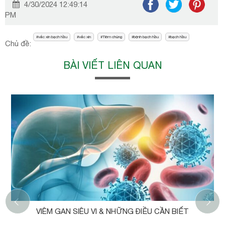
4/30/2024 12:49:14
PM
vắc xin bạch hầu
vắc xin
Tiêm chủng
bệnh bạch hầu
bạch hầu
Chủ đề:
BÀI VIẾT LIÊN QUAN
‹
VIÊM GAN SIÊU VI & NHỮNG ĐIỀU CẦN BIẾT