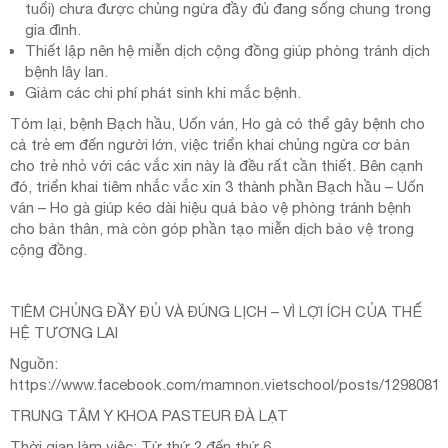
tuổi) chưa được chủng ngừa đầy đủ đang sống chung trong
gia đình.
Thiết lập nên hệ miễn dịch cộng đồng giúp phòng tránh dịch
bệnh lây lan.
Giảm các chi phí phát sinh khi mắc bệnh.
Tóm lại, bệnh Bạch hầu, Uốn ván, Ho gà có thể gây bệnh cho
cả trẻ em đến người lớn, việc triển khai chủng ngừa cơ bản
cho trẻ nhỏ với các vắc xin này là đều rất cần thiết. Bên cạnh
đó, triển khai tiêm nhắc vắc xin 3 thành phần Bạch hầu – Uốn
ván – Ho gà giúp kéo dài hiệu quả bảo vệ phòng tránh bệnh
cho bản thân, mà còn góp phần tạo miễn dịch bảo vệ trong
cộng đồng.
TIÊM CHỦNG ĐẦY ĐỦ VÀ ĐÚNG LỊCH – VÌ LỢI ÍCH CỦA THẾ
HỆ TƯƠNG LAI
Nguồn:
https://www.facebook.com/mamnon.vietschool/posts/1298081
TRUNG TÂM Y KHOA PASTEUR ĐÀ LẠT
Thời gian làm việc: Từ thứ 2 đến thứ 6