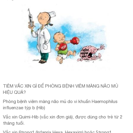
TIÊM VẮC XIN GÌ ĐỂ PHÒNG BỆNH VIÊM MÀNG NÃO MỦ
HIỆU QUẢ?
Phòng bệnh viêm màng não mủ do vi khuẩn Haemophilus
influenzae týp b (Hib)
Vắc xin Quimi-Hib (vắc xin đơn giá), được dùng cho trẻ từ 2
tháng tuổi.
Vắc xin 6trong1 (Infanrix Hexa, Hexaxim) hoặc 5trong1