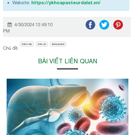
https://ykhoapasteurdalat.vn/
Website:
4/30/2024 12:49:10
PM
viêm não
vắc xin
phòng bệnh
Chủ đề:
BÀI VIẾT LIÊN QUAN