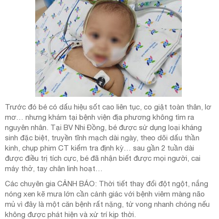
Trước đó bé có dấu hiệu sốt cao liên tục, co giật toàn thân, lơ
mơ… nhưng khám tại bệnh viện địa phương không tìm ra
nguyên nhân. Tại BV Nhi Đồng, bé được sử dụng loại kháng
sinh đặc biệt, truyền tĩnh mạch dài ngày, theo dõi dấu thần
kinh, chụp phim CT kiểm tra định kỳ… sau gần 2 tuần dài
được điều trị tích cực, bé đã nhận biết được mọi người, cai
máy thở, tay chân linh hoạt…
Các chuyên gia CẢNH BÁO: Thời tiết thay đổi đột ngột, nắng
nóng xen kẽ mưa lớn cần cảnh giác với bệnh viêm màng não
mủ vì đây là một căn bệnh rất nặng, tử vong nhanh chóng nếu
không được phát hiện và xử trí kịp thời.