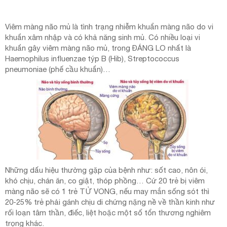
Viêm màng não mủ là tình trạng nhiễm khuẩn màng não do vi
khuẩn xâm nhập và có khả năng sinh mủ. Có nhiều loại vi
khuẩn gây viêm màng não mủ, trong ĐÁNG LO nhất là
Haemophilus influenzae týp B (Hib), Streptococcus
pneumoniae (phế cầu khuẩn)…
Những dấu hiệu thường gặp của bệnh như: sốt cao, nôn ói,
khó chịu, chán ăn, co giật, thóp phồng… Cứ 20 trẻ bị viêm
màng não sẽ có 1 trẻ TỬ VONG, nếu may mắn sống sót thì
20-25% trẻ phải gánh chịu di chứng nặng nề về thần kinh như
rối loạn tâm thần, điếc, liệt hoặc một số tổn thương nghiêm
trọng khác.