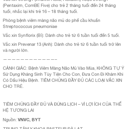
(Pentaxim, ComBE Five) cho trẻ 2 tháng tuổi đến 24 tháng
tuổi, nhắc lại khi trẻ 16 – 18 tháng tuổi.
Phòng bệnh viêm màng não mủ do phế cầu khuẩn
Streptococcus pneumoniae
Vắc xin Synflorix (Bỉ): Dành cho trẻ từ 6 tuần tuổi đến 5 tuổi.
Vắc xin Prevenar 13 (Anh): Dành cho trẻ từ 6 tuần tuổi trở lên
và người lớn.
————————————–
CẢNH GIÁC: Bệnh Viêm Màng Não Mủ Vào Mùa, KHÔNG TỰ Ý
Sử Dụng Kháng Sinh Tùy Tiện Cho Con, Đưa Con Đi Khám Khi
Có Dấu Hiệu Bệnh. TIÊM CHỦNG ĐẦY ĐỦ CÁC LOẠI VẮC XIN
CHO TRẺ.
TIÊM CHỦNG ĐẦY ĐỦ VÀ ĐÚNG LỊCH – VÌ LỢI ÍCH CỦA THẾ
HỆ TƯƠNG LAI
VNVC, BYT
Nguồn:
TRUNG TÂM Y KHOA PASTEUR ĐÀ LẠT