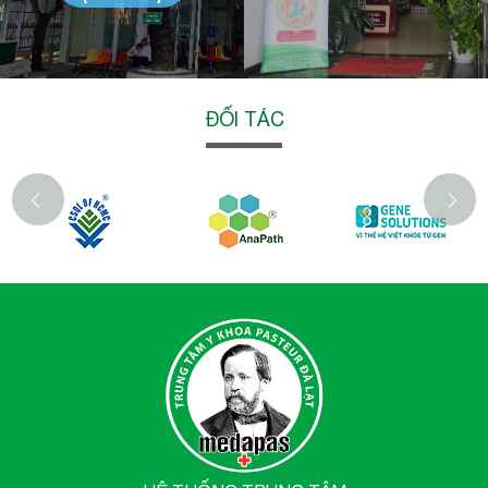
ĐỐI TÁC
‹