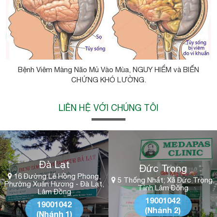
Bệnh Viêm Màng Não Mủ Vào Mùa, NGUY HIỂM và BIẾN
CHỨNG KHÓ LƯỜNG.
LIÊN HỆ VỚI CHÚNG TÔI
Đà Lạt
Đức Trọng
16 Đường Lê Hồng Phong,
5 Thống Nhất; Xã Đức Trọng;
Phường Xuân Hương - Đà Lạt,
Tỉnh Lâm Đồng
Lâm Đồng
19001042
19001042
(Nhánh 2)
(Nhánh 1)