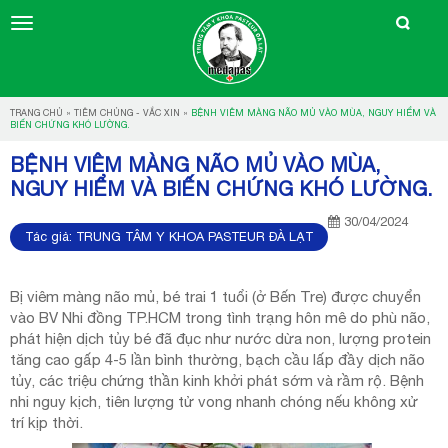
TRANG CHỦ
»
TIÊM CHỦNG - VẮC XIN
»
BỆNH VIÊM MÀNG NÃO MỦ VÀO MÙA, NGUY HIỂM VÀ
BIẾN CHỨNG KHÓ LƯỜNG.
BỆNH VIÊM MÀNG NÃO MỦ VÀO MÙA,
NGUY HIỂM VÀ BIẾN CHỨNG KHÓ LƯỜNG.
30/04/2024
Tác giả:
TRUNG TÂM Y KHOA PASTEUR ĐÀ LẠT
Bị viêm màng não mủ, bé trai 1 tuổi (ở Bến Tre) được chuyển
vào BV Nhi đồng TP.HCM trong tình trạng hôn mê do phù não,
phát hiện dịch tủy bé đã đục như nước dừa non, lượng protein
tăng cao gấp 4-5 lần bình thường, bạch cầu lấp đầy dịch não
tủy, các triệu chứng thần kinh khởi phát sớm và rầm rộ. Bệnh
nhi nguy kịch, tiên lượng tử vong nhanh chóng nếu không xử
trí kịp thời.