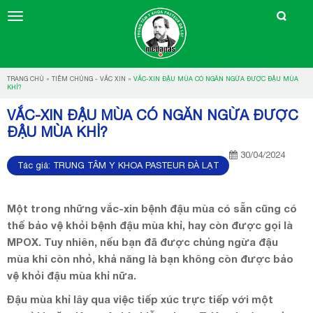
TRANG CHỦ
»
TIÊM CHỦNG - VẮC XIN
»
VẮC-XIN ĐẬU MÙA CÓ NGĂN NGỪA ĐƯỢC ĐẬU MÙA
KHỈ?
VẮC-XIN ĐẬU MÙA CÓ NGĂN NGỪA ĐƯỢC
ĐẬU MÙA KHỈ?
30/04/2024
Tác giả:
TRUNG TÂM Y KHOA PASTEUR ĐÀ LẠT
Một trong những vắc-xin bệnh đậu mùa có sẵn cũng có
thể bảo vệ khỏi bệnh đậu mùa khỉ, hay còn được gọi là
MPOX. Tuy nhiên, nếu bạn đã được chủng ngừa đậu
mùa khi còn nhỏ, khả năng là bạn không còn được bảo
vệ khỏi đậu mùa khỉ nữa.
Đậu mùa khỉ lây qua việc tiếp xúc trực tiếp với một