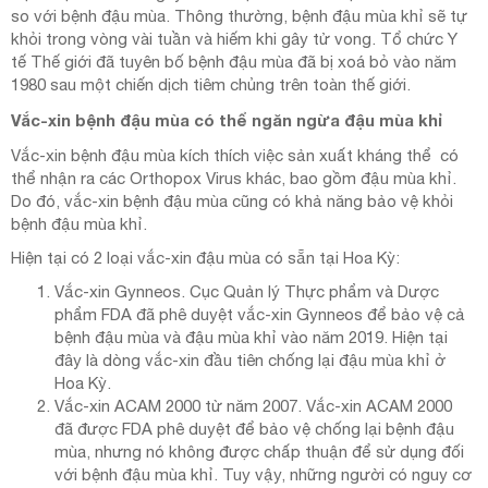
so với bệnh đậu mùa. Thông thường, bệnh đậu mùa khỉ sẽ tự
khỏi trong vòng vài tuần và hiếm khi gây tử vong. Tổ chức Y
tế Thế giới đã tuyên bố bệnh đậu mùa đã bị xoá bỏ vào năm
1980 sau một chiến dịch tiêm chủng trên toàn thế giới.
Vắc-xin bệnh đậu mùa có thể ngăn ngừa đậu mùa khỉ
Vắc-xin bệnh đậu mùa kích thích việc sản xuất kháng thể có
thể nhận ra các Orthopox Virus khác, bao gồm đậu mùa khỉ.
Do đó, vắc-xin bệnh đậu mùa cũng có khả năng bảo vệ khỏi
bệnh đậu mùa khỉ.
Hiện tại có 2 loại vắc-xin đậu mùa có sẵn tại Hoa Kỳ:
Vắc-xin Gynneos. Cục Quản lý Thực phẩm và Dược
phẩm FDA đã phê duyệt vắc-xin Gynneos để bảo vệ cả
bệnh đậu mùa và đậu mùa khỉ vào năm 2019. Hiện tại
đây là dòng vắc-xin đầu tiên chống lại đậu mùa khỉ ở
Hoa Kỳ.
Vắc-xin ACAM 2000 từ năm 2007. Vắc-xin ACAM 2000
đã được FDA phê duyệt để bảo vệ chống lại bệnh đậu
mùa, nhưng nó không được chấp thuận để sử dụng đối
với bệnh đậu mùa khỉ. Tuy vậy, những người có nguy cơ