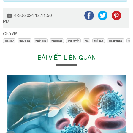
4/30/2024 12:11:50
PM
Chủ đề:
pasteur
người già
miễn dịch
medapas
hen xuyển
già
đổi mùa
đậu mùa khỉ
đậ
BÀI VIẾT LIÊN QUAN