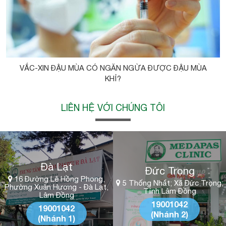
VẮC-XIN ĐẬU MÙA CÓ NGĂN NGỪA ĐƯỢC ĐẬU MÙA
KHỈ?
LIÊN HỆ VỚI CHÚNG TÔI
Đà Lạt
Đức Trọng
16 Đường Lê Hồng Phong,
5 Thống Nhất; Xã Đức Trọng;
Phường Xuân Hương - Đà Lạt,
Tỉnh Lâm Đồng
Lâm Đồng
19001042
19001042
(Nhánh 2)
(Nhánh 1)