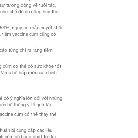
sự tương đồng về tuổi tác,
 như chế độ ăn uống hay thói
 58%; nguy cơ mắc huyết khối
 tiêm vaccine cúm cũng có
cáo từng chỉ ra rằng tiêm
g cúm có thể có sức khỏe tốt
Virus hô hấp mới của chính
 có ý nghĩa lớn đối với những
ến hệ thống y tế quá tải.
vaccine cúm có thể thay thế
uẩn bị cung cấp các liều
nh cúm sẽ bùng phát trở lại