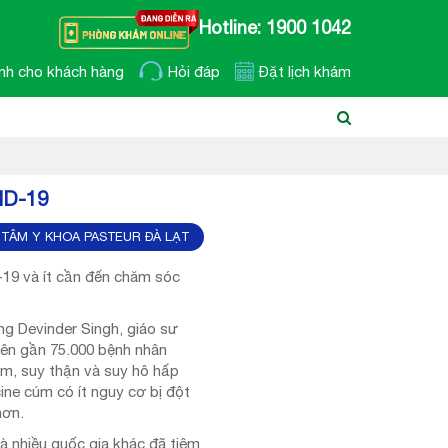
Hotline: 1900 1042
nh cho khách hàng
Hỏi đáp
Đặt lịch khám
D-19
TÂM Y KHOA PASTEUR ĐÀ LẠT
19 và ít cần đến chăm sóc
ng Devinder Singh, giáo sư
rên gần 75.000 bệnh nhân
m, suy thận và suy hô hấp
ne cúm có ít nguy cơ bị đột
hơn.
à nhiều quốc gia khác đã tiêm