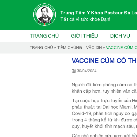
Trung Tâm Y Khoa Pasteur Đà Lạ
Tất cả vì sức khỏe Bạn!
TRANG CHỦ
GIỚI THIỆU
DỊCH VỤ
TRANG CHỦ
»
TIÊM CHỦNG - VẮC XIN
»
VACCINE CÚM C
VACCINE CÚM CÓ TH
30/04/2024
Người đã tiêm phòng cúm có th
khẩn cấp hơn, tuy nhiên vẫn cầ
Tại cuộc họp trực tuyến của Hi
phẫu thuật tại Đại học Miami, 
Covid-19, phân tích nguy cơ g
trong 4 tháng kể từ khi được c
quỵ, huyết khối tĩnh mạch sâu,
Các nhà nghiên cứu xem xét hồ 