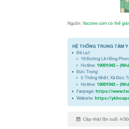
Nguồn:
Vaccine cúm có thể gi
HỆ THỐNG TRUNG TÂM Y
Đà Lạt:
16 Đường Lê Hồng Phon
19001042
–
(Nhá
Hotline:
Đức Trọng:
5 Thống Nhất; Xã Đức T
19001042
–
(Nhá
Hotline:
https://www.f
Fanpage:
https://ykhoapa
Website:
Cập nhật lần cuối:
4/30