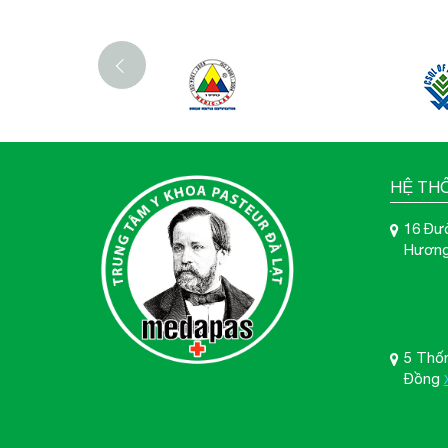
‹
HỆ TH
16 Đư
Hương
5 Thố
Đồng