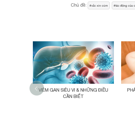
Chủ đề:
vắc xin cúm
tác động của 
‹
VIÊM GAN SIÊU VI & NHỮNG ĐIỀU
PH
CẦN BIẾT