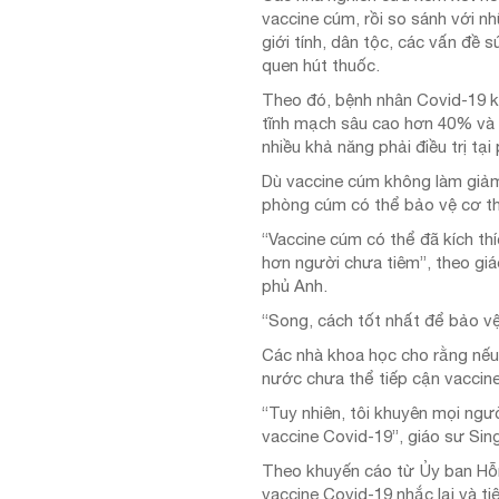
vaccine cúm, rồi so sánh với n
giới tính, dân tộc, các vấn đề
quen hút thuốc.
Theo đó, bệnh nhân Covid-19 
tĩnh mạch sâu cao hơn 40% và 
nhiều khả năng phải điều trị t
Dù vaccine cúm không làm giảm
phòng cúm có thể bảo vệ cơ th
“Vaccine cúm có thể đã kích t
hơn người chưa tiêm”, theo gi
phủ Anh.
“Song, cách tốt nhất để bảo vệ
Các nhà khoa học cho rằng nếu 
nước chưa thể tiếp cận vaccine
“Tuy nhiên, tôi khuyên mọi ngư
vaccine Covid-19”, giáo sư Si
Theo khuyến cáo từ Ủy ban Hỗn
vaccine Covid-19 nhắc lại và t