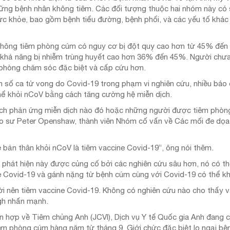
hững bệnh nhân không tiêm. Các đối tượng thuộc hai nhóm này có 
 sức khỏe, bao gồm bệnh tiểu đường, bệnh phổi, và các yếu tố khác
không tiêm phòng cúm có nguy cơ bị đột quỵ cao hơn từ 45% đến
khả năng bị nhiễm trùng huyết cao hơn 36% đến 45%. Người chưa
ại phòng chăm sóc đặc biệt và cấp cứu hơn.
 số ca tử vong do Covid-19 trong phạm vi nghiên cứu, nhiều báo 
ể khỏi nCoV bằng cách tăng cường hệ miễn dịch.
hích phản ứng miễn dịch nào đó hoặc những người được tiêm phòn
áo sư Peter Openshaw, thành viên Nhóm cố vấn về Các mối đe dọa 
 bản thân khỏi nCoV là tiêm vaccine Covid-19”, ông nói thêm.
phát hiện này được củng cố bởi các nghiên cứu sâu hơn, nó có thể
 Covid-19 và gánh nặng từ bệnh cúm cùng với Covid-19 có thể khi
ời nên tiêm vaccine Covid-19. Không có nghiên cứu nào cho thấy 
ngh nhấn mạnh.
 hợp về Tiêm chủng Anh (JCVI), Dịch vụ Y tế Quốc gia Anh đang ch
iêm phòng cúm hàng năm từ tháng 9. Giới chức đặc biệt lo ngại bệ