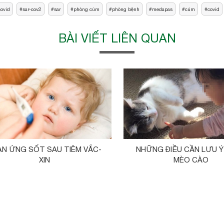
covid
sar-cov2
sar
phòng cúm
phòng bệnh
medapas
cúm
covid
BÀI VIẾT LIÊN QUAN
ẢN ỨNG SỐT SAU TIÊM VẮC-
NHỮNG ĐIỀU CẦN LƯU Ý 
XIN
MÈO CÀO