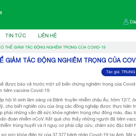
t
Dà
TIN TỨC
LIÊN HỆ
Ó THỂ GIẢM TÁC ĐỘNG NGHIÊM TRỌNG CỦA COVID-19
Ể GIẢM TÁC ĐỘNG NGHIÊM TRỌNG CỦA COVI
Tác giả:
TRUNG 
ể được bảo vệ trước một số biến chứng nghiêm trọng của Covid-
n tiêm vaccine Covid-19.
ệp hội Vi sinh lâm sàng và Bệnh truyền nhiễm châu Âu, hôm 12/7, ô
Mỹ, cho biết nghiên cứu của ông các đồng nghiệp được thực hiện t
ặp phải những vấn đề sức khỏe nghiêm trọng như đông máu, đau ti
hẩn đoán nhiễm nCoV. Kết quả cho thấy những người đã tiêm vacci
 nhiễm trùng huyết và ít nguy cơ phải cấp cứu, chăm sóc đặc biệt 
sơ sức khỏe điện tử của 37.377 bệnh nhân Covid-19 tại Anh, Mỹ v