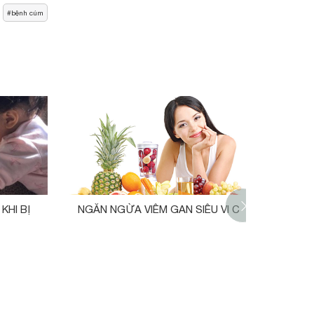
bệnh cúm
KHI BỊ
NGĂN NGỪA VIÊM GAN SIÊU VI C
NHỮ