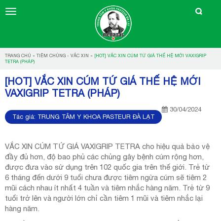
TRANG CHỦ
»
TIÊM CHỦNG - VẮC XIN
»
[HOT] VẮC XIN CÚM TỨ GIÁ THẾ HỆ MỚI VAXIGRIP
TETRA (PHÁP)
[HOT] VẮC XIN CÚM TỨ GIÁ THẾ HỆ MỚI
VAXIGRIP TETRA (PHÁP)
30/04/2024
Tác giả:
TRUNG TÂM Y KHOA PASTEUR ĐÀ LẠT
VẮC XIN CÚM TỨ GIÁ VAXIGRIP TETRA cho hiệu quả bảo vệ
đầy đủ hơn, độ bao phủ các chủng gây bệnh cúm rộng hơn,
được đưa vào sử dụng trên 102 quốc gia trên thế giới. Trẻ từ
6 tháng đến dưới 9 tuổi chưa được tiêm ngừa cúm sẽ tiêm 2
mũi cách nhau ít nhất 4 tuần và tiêm nhắc hàng năm. Trẻ từ 9
tuổi trở lên và người lớn chỉ cần tiêm 1 mũi và tiêm nhắc lại
hàng năm.