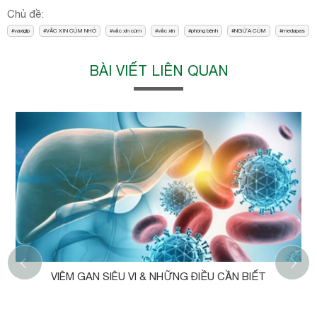
Chủ đề:
vaxigip
VẮC XIN CÚM NHỎ
vắc xin cúm
vắc xin
phòng bệnh
NGỪA CÚM
medapas
BÀI VIẾT LIÊN QUAN
‹
VIÊM GAN SIÊU VI & NHỮNG ĐIỀU CẦN BIẾT