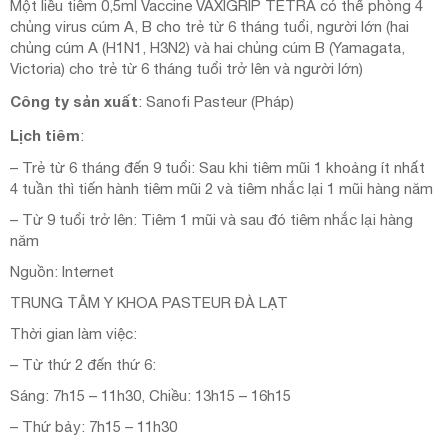
Một liều tiêm 0,5ml Vaccine VAXIGRIP TETRA có thể phòng 4
chủng virus cúm A, B cho trẻ từ 6 tháng tuổi, người lớn (hai
chủng cúm A (H1N1, H3N2) và hai chủng cúm B (Yamagata,
Victoria) cho trẻ từ 6 tháng tuổi trở lên và người lớn)
Công ty sản xuất
: Sanofi Pasteur (Pháp)
Lịch tiêm
:
– Trẻ từ 6 tháng đến 9 tuổi: Sau khi tiêm mũi 1 khoảng ít nhất
4 tuần thì tiến hành tiêm mũi 2 và tiêm nhắc lại 1 mũi hàng năm
– Từ 9 tuổi trở lên: Tiêm 1 mũi và sau đó tiêm nhắc lại hàng
năm
Nguồn: Internet
TRUNG TÂM Y KHOA PASTEUR ĐÀ LẠT
Thời gian làm việc:
– Từ thứ 2 đến thứ 6:
Sáng: 7h15 – 11h30, Chiều: 13h15 – 16h15
– Thứ bảy: 7h15 – 11h30