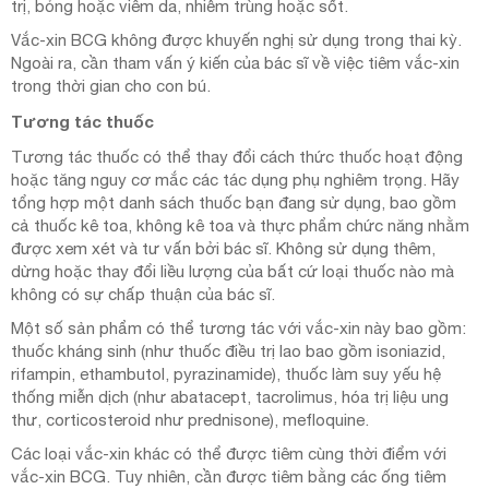
trị, bỏng hoặc viêm da, nhiễm trùng hoặc sốt.
Vắc-xin BCG không được khuyến nghị sử dụng trong thai kỳ.
Ngoài ra, cần tham vấn ý kiến của bác sĩ về việc tiêm vắc-xin
trong thời gian cho con bú.
Tương tác thuốc
Tương tác thuốc có thể thay đổi cách thức thuốc hoạt động
hoặc tăng nguy cơ mắc các tác dụng phụ nghiêm trọng. Hãy
tổng hợp một danh sách thuốc bạn đang sử dụng, bao gồm
cả thuốc kê toa, không kê toa và thực phẩm chức năng nhằm
được xem xét và tư vấn bởi bác sĩ. Không sử dụng thêm,
dừng hoặc thay đổi liều lượng của bất cứ loại thuốc nào mà
không có sự chấp thuận của bác sĩ.
Một số sản phẩm có thể tương tác với vắc-xin này bao gồm:
thuốc kháng sinh (như thuốc điều trị lao bao gồm isoniazid,
rifampin, ethambutol, pyrazinamide), thuốc làm suy yếu hệ
thống miễn dịch (như abatacept, tacrolimus, hóa trị liệu ung
thư, corticosteroid như prednisone), mefloquine.
Các loại vắc-xin khác có thể được tiêm cùng thời điểm với
vắc-xin BCG. Tuy nhiên, cần được tiêm bằng các ống tiêm