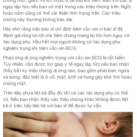
chóng mặt, giảm thị lực hoặc ù tai sau khi tiêm. Báo với bác sĩ
ngay lập tức nếu bạn có một trong các triệu chứng trên. Ngồi
hoặc nằm cũng có thể cải thiện tình trạng trên. Các triệu
chứng này thường không kéo dài.
Hãy nhớ rằng việc bác sĩ chỉ định tiêm vắc-xin vì bác sĩ đã
đánh giá rằng lợi ích mà tiêm chủng mang lại lớn hơn nguy cơ
tác dụng phụ. Hầu hết mọi người không có tác dụng phụ
nghiêm trọng khi tiêm vắc-xin BCG.
Phản ứng dị ứng nghiêm trọng với vắc-xin BCG là rất hiếm.
Tuy nhiên, cần được trợ giúp y tế ngay lập tức nếu bạn nhận
thấy bất kỳ triệu chứng dị ứng nào, bao gồm phát ban, ngứa
và sưng, đặc biệt là ở cổ, mặt, lưỡi và họng gây khó thở hoặc
chóng mặt.
Trên đây chưa liệt kê đầy đủ tất cả các tác dụng phụ có thể
có. Nếu bạn nhận thấy các triệu chứng khác không được liệt
kê ở trên, hãy liên hệ với bác sĩ để được tư vấn.