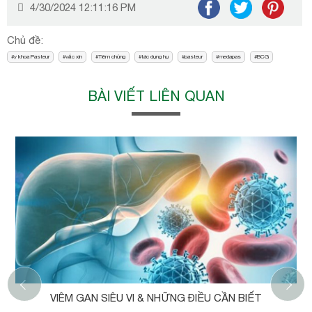
4/30/2024 12:11:16 PM
Chủ đề:
y khoa Pasteur
vắc xin
Tiêm chủng
tác dụng hụ
pasteur
medapas
BCG
BÀI VIẾT LIÊN QUAN
‹
VIÊM GAN SIÊU VI & NHỮNG ĐIỀU CẦN BIẾT