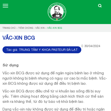
TRANG CHỦ
»
TIÊM CHỦNG - VẮC XIN
»
VẮC-XIN BCG
VẮC-XIN BCG
30/04/2024
Tác giả:
TRUNG TÂM Y KHOA PASTEUR ĐÀ LẠT
Sử dụng
Vắc-xin BCG được sử dụng để ngăn ngừa bệnh lao ở những
người không bị bệnh nhưng có nguy cơ cao bị mắc bệnh. Vắc-
xin BCG không được sử dụng để điều trị bệnh lao.
Vắc-xin BCG được điều chế từ vi khuẩn lao sống đã bị suy
yếu. Tiêm chủng hoạt động bằng cách kích thích cơ thể sản
sinh ra kháng thể, từ đó tự bảo vệ khỏi bệnh lao.
Dạng vắc-xin này không được sử dụng để điều trị hoặc ngăn