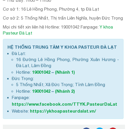
– Thứ bảy: 7h00 – 11h30
Cơ sở 1: 16 Lê Hồng Phong, Phường 4, tp Đà Lạt
Cơ sở 2: 5 Thống Nhất, Thị trấn Liên Nghĩa, huyện Đức Trọng
Mọi chi tiết xin liên hệ Hotline: 19001042 Fanpage:
Y khoa
Pasteur Đà Lạt
HỆ THỐNG TRUNG TÂM Y KHOA PASTEUR ĐÀ LẠT
Đà Lạt:
16 Đường Lê Hồng Phong, Phường Xuân Hương -
Đà Lạt, Lâm Đồng
19001042
–
(Nhánh 1)
Hotline:
Đức Trọng:
5 Thống Nhất; Xã Đức Trọng; Tỉnh Lâm Đồng
19001042
–
(Nhánh 2)
Hotline:
Fanpage:
https://www.facebook.com/TTYK.PasteurDaLat
https://ykhoapasteurdalat.vn/
Website: