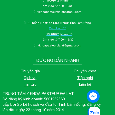
19001042
(Nhánh 1)
làm việc từ 7:00 - 16:30
ykhoapasteurdalat@gmail.com
5 Thống Nhất; Xã Đức Trọng; Tỉnh Lâm Đồng
Xem bản đồ
19001042
(Nhánh 2)
làm việc từ 7:00 - 16:30
ykhoapasteurdalat@gmail.com
ĐƯỜNG DẪN NHANH
Chuyên gia
Chuyên khoa
Dịch vụ
Tiện nghi
Tin tức
Liên hệ
TRUNG TÂM Y KHOA PASTEUR ĐÀ LẠT
Số đăng ký kinh doanh: 5801252569
cấp bởi Sở kế hoạch và đầu tư Tỉnh Lâm Đồng, đăng ký
lần đầu ngày 23 tháng 10 năm 2014