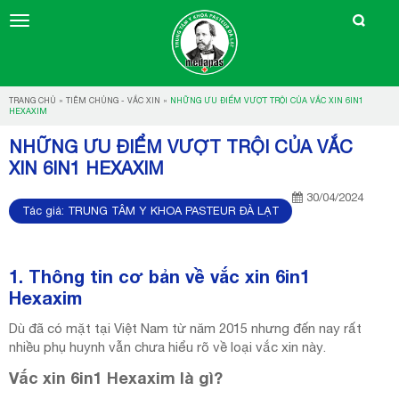
TRANG CHỦ
»
TIÊM CHỦNG - VẮC XIN
»
NHỮNG ƯU ĐIỂM VƯỢT TRỘI CỦA VẮC XIN 6IN1
HEXAXIM
NHỮNG ƯU ĐIỂM VƯỢT TRỘI CỦA VẮC
XIN 6IN1 HEXAXIM
30/04/2024
Tác giả:
TRUNG TÂM Y KHOA PASTEUR ĐÀ LẠT
1. Thông tin cơ bản về vắc xin 6in1
Hexaxim
Dù đã có mặt tại Việt Nam từ năm 2015 nhưng đến nay rất
nhiều phụ huynh vẫn chưa hiểu rõ về loại vắc xin này.
Vắc xin 6in1 Hexaxim là gì?