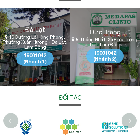
Đà Lạt
Đức Trọng
16 Đường Lê Hồng Phong,
5 Thống Nhất; Xã Đức Trọng;
Phường Xuân Hương - Đà Lạt,
Tỉnh Lâm Đồng
Lâm Đồng
19001042
19001042
(Nhánh 2)
(Nhánh 1)
ĐỐI TÁC
‹