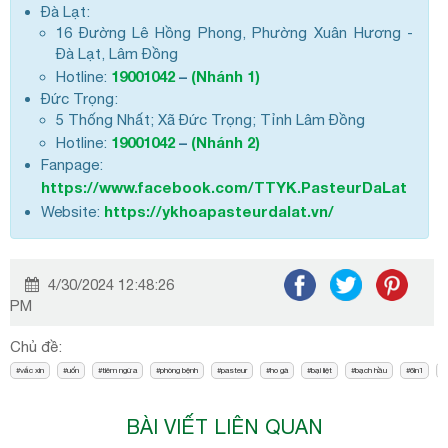
Đà Lạt:
16 Đường Lê Hồng Phong, Phường Xuân Hương -
Đà Lạt, Lâm Đồng
19001042
–
(Nhánh 1)
Hotline:
Đức Trọng:
5 Thống Nhất; Xã Đức Trọng; Tỉnh Lâm Đồng
19001042
–
(Nhánh 2)
Hotline:
Fanpage:
https://www.facebook.com/TTYK.PasteurDaLat
https://ykhoapasteurdalat.vn/
Website:
4/30/2024 12:48:26
PM
Chủ đề:
vắc xin
uốn
tiêm ngừa
phòng bệnh
pasteur
ho gà
bại liệt
bạch hầu
6in1
BÀI VIẾT LIÊN QUAN