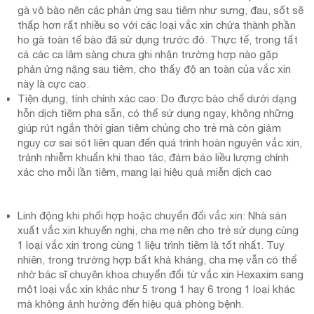
gà vô bào nên các phản ứng sau tiêm như sưng, đau, sốt sẽ
thấp hơn rất nhiều so với các loại vắc xin chứa thành phần
ho gà toàn tế bào đã sử dụng trước đó. Thực tế, trong tất
cả các ca lâm sàng chưa ghi nhận trường hợp nào gặp
phản ứng nặng sau tiêm, cho thấy độ an toàn của vắc xin
này là cực cao.
Tiện dụng, tính chính xác cao: Do được bào chế dưới dạng
hỗn dịch tiêm pha sẵn, có thể sử dụng ngay, không những
giúp rút ngắn thời gian tiêm chủng cho trẻ mà còn giảm
nguy cơ sai sót liên quan đến quá trình hoàn nguyên vắc xin,
tránh nhiễm khuẩn khi thao tác, đảm bảo liều lượng chính
xác cho mỗi lần tiêm, mang lại hiệu quả miễn dịch cao
Linh động khi phối hợp hoặc chuyển đổi vắc xin: Nhà sản
xuất vắc xin khuyến nghị, cha mẹ nên cho trẻ sử dụng cùng
1 loại vắc xin trong cùng 1 liệu trình tiêm là tốt nhất. Tuy
nhiên, trong trường hợp bất khả kháng, cha mẹ vẫn có thể
nhờ bác sĩ chuyên khoa chuyển đổi từ vắc xin Hexaxim sang
một loại vắc xin khác như 5 trong 1 hay 6 trong 1 loại khác
mà không ảnh hưởng đến hiệu quả phòng bệnh.