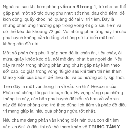
vắc xin 6 trong 1
Ngoài ra, sau khi tiêm phòng
, trẻ nhỏ có thể
gặp phải một số tác dụng phụ như: sốt nhẹ, đau chỗ tiêm, dễ
kích động, quấy khóc, nổi quầng đỏ tại vị trí tiêm. Đây là
những phản ứng thường gặp trong vòng 48 giờ sau tiêm và
có thể kéo dài khoảng 72 giờ. Với những phản ứng này thì các
phụ huynh không cần lo lắng vì chúng sẽ tự biến mất mà
không cần điều trị.
Một số phản ứng phụ ít gặp hơn đó là: chán ăn, tiêu chảy, ói
mửa, quấy khóc kéo dài, nổi mề đay, phát ban ngoài da. Nếu
xảy ra một trong những phản ứng phụ ít gặp này kèm theo
sốt cao, co giật trong vòng 48 giờ sau khi tiêm thì nên tham
khảo ý kiến của bác sĩ để theo dõi và có hướng xử lý kịp thời.
Trên đây là một vài thông tin về vắc xin 6in1 Hexaxim của
Pháp mà chúng tôi gửi tới bạn đọc. Hy vọng rằng qua những
thông tin này, các bậc phụ huynh đã hiểu rõ hơn về vắc xin
này để tiêm phòng cho trẻ theo đúng lịch tiêm và phác đồ điều
trị mang giúp lại hiệu quả phòng ngừa tốt nhất.
Nếu cha mẹ đang phân vân không biết nên đưa con đi tiêm
TRUNG TÂM Y
vắc xin 6in1 ở đâu thì có thể tham khảo về