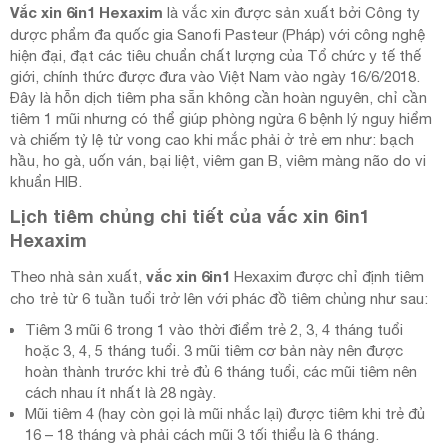
Vắc xin 6in1 Hexaxim
là vắc xin được sản xuất bởi Công ty
dược phẩm đa quốc gia Sanofi Pasteur (Pháp) với công nghệ
hiện đại, đạt các tiêu chuẩn chất lượng của Tổ chức y tế thế
giới, chính thức được đưa vào Việt Nam vào ngày 16/6/2018.
Đây là hỗn dịch tiêm pha sẵn không cần hoàn nguyên, chỉ cần
tiêm 1 mũi nhưng có thể giúp phòng ngừa 6 bệnh lý nguy hiểm
và chiếm tỷ lệ tử vong cao khi mắc phải ở trẻ em như: bạch
hầu, ho gà, uốn ván, bại liệt, viêm gan B, viêm màng não do vi
khuẩn HIB.
Lịch tiêm chủng chi tiết của vắc xin 6in1
Hexaxim
vắc xin 6in1
Theo nhà sản xuất,
Hexaxim được chỉ định tiêm
cho trẻ từ 6 tuần tuổi trở lên với phác đồ tiêm chủng như sau:
Tiêm 3 mũi 6 trong 1 vào thời điểm trẻ 2, 3, 4 tháng tuổi
hoặc 3, 4, 5 tháng tuổi. 3 mũi tiêm cơ bản này nên được
hoàn thành trước khi trẻ đủ 6 tháng tuổi, các mũi tiêm nên
cách nhau ít nhất là 28 ngày.
Mũi tiêm 4 (hay còn gọi là mũi nhắc lại) được tiêm khi trẻ đủ
16 – 18 tháng và phải cách mũi 3 tối thiểu là 6 tháng.