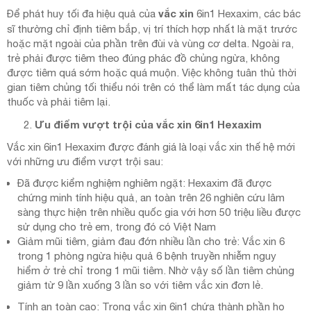
vắc xin
Để phát huy tối đa hiệu quả của
6in1 Hexaxim, các bác
sĩ thường chỉ định tiêm bắp, vị trí thích hợp nhất là mặt trước
hoặc mặt ngoài của phần trên đùi và vùng cơ delta. Ngoài ra,
trẻ phải được tiêm theo đúng phác đồ chủng ngừa, không
được tiêm quá sớm hoặc quá muộn. Việc không tuân thủ thời
gian tiêm chủng tối thiểu nói trên có thể làm mất tác dụng của
thuốc và phải tiêm lại.
Ưu điểm vượt trội của vắc xin 6in1 Hexaxim
Vắc xin 6in1 Hexaxim được đánh giá là loại vắc xin thế hệ mới
với những ưu điểm vượt trội sau:
Đã được kiểm nghiệm nghiêm ngặt: Hexaxim đã được
chứng minh tính hiệu quả, an toàn trên 26 nghiên cứu lâm
sàng thực hiện trên nhiều quốc gia với hơn 50 triệu liều được
sử dụng cho trẻ em, trong đó có Việt Nam
Giảm mũi tiêm, giảm đau đớn nhiều lần cho trẻ: Vắc xin 6
trong 1 phòng ngừa hiệu quả 6 bệnh truyền nhiễm nguy
hiểm ở trẻ chỉ trong 1 mũi tiêm. Nhờ vậy số lần tiêm chủng
giảm từ 9 lần xuống 3 lần so với tiêm vắc xin đơn lẻ.
Tính an toàn cao: Trong vắc xin 6in1 chứa thành phần ho